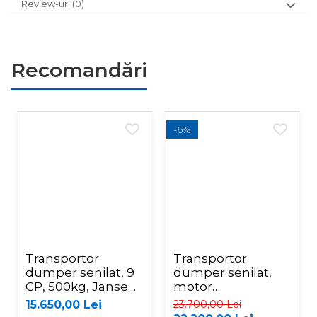
Review-uri
(0)
Recomandări
-6%
Transportor
Transportor
dumper senilat, 9
dumper senilat,
CP, 500kg, Jansen
motor
RD-200
Briggs&Stratton, 9
15.650,00 Lei
23.700,00 Lei
CP, 500kg, Jansen