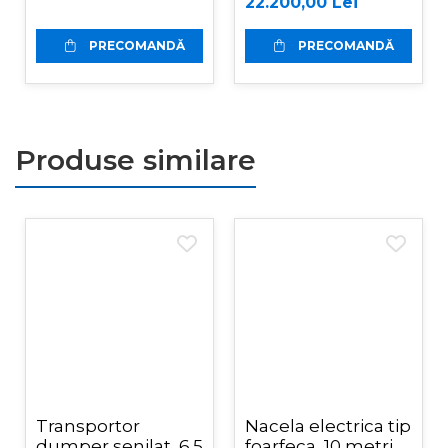
22.200,00 Lei
RD-300pro
PRECOMANDĂ
PRECOMANDĂ
Produse similare
Transportor
Nacela electrica tip
dumper senilat, 6.5
foarfeca, 10 metri,