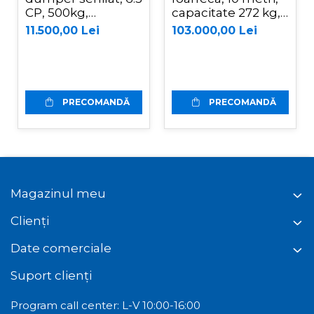
CP, 500kg,
capacitate 272 kg,
basculare
Magni ES1008AC+
11.500,00 Lei
103.000,00 Lei
mecanica, Graecus
D500
PRECOMANDĂ
PRECOMANDĂ
Magazinul meu
Clienți
Date comerciale
Suport clienți
Program call center: L-V 10:00-16:00