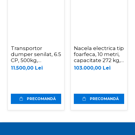
Transportor
Nacela electrica tip
dumper senilat, 6.5
foarfeca, 10 metri,
CP, 500kg,
capacitate 272 kg,
basculare
Magni ES1008AC+
11.500,00 Lei
103.000,00 Lei
mecanica, Graecus
D500
PRECOMANDĂ
PRECOMANDĂ