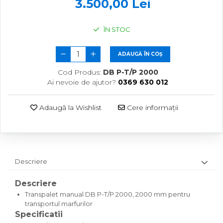
3.500,00 Lei
Linii taiere si despicare
Sisteme spalat
Freze de zapada
Masini de maturat
Transpaleti si stivuitoare
Incarcatoare frontale
ÎN STOC
Mori de cereale
Trolii forestiere
Masini batut stalpi
ADAUGĂ ÎN COȘ
Polizoare de cioturi pomi
Masini de sapat santuri
Cod Produs:
DB P-T/P 2000
Tocatoare electrice
Mini-Buldoexcavatoare
Ai nevoie de ajutor?
0369 630 012
Tocatoare hidraulice
Motocultoare si accesorii
Tocatoare pe benzina
Adaugă la Wishlist
Cere informații
Retroexcavatoare
Tocatoare priza PTO tractor
Utilaje sapat si prasit
Utilaje de fabricat peleti
Afanatoare
Freze de pamant
Descriere
Prasitoare
Descriere
Transpalet manual DB P-T/P 2000, 2000 mm pentru
transportul marfurilor
Specificatii