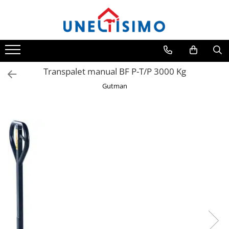
Toate Produsele
Tocatoare crengi si resturi vegetale
Despicatoare lemn
Transpalet manual BF P-T/P 3000 Kg
Prelucrare biomasa
Gutman
Aspiratoare si suflante frunze
Accesorii despicatoare
Balotiere
Despicatoare cu motor termic
Despicatoare electrice
Despicatoare hidraulice
Despicatoare priza tractor PTO
Fierastraie circulare lemne
Infoliatoare