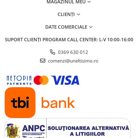
MAGAZINUL MEU
Utilaje sapat si prasit
Afanatoare
CLIENȚI
Freze de pamant
DATE COMERCIALE
Prasitoare
Piese de schimb
SUPORT CLIENȚI
PROGRAM CALL CENTER: L-V 10:00-16:00
Piese schimb Dumpere si Roabe
0369 630 012
Piese schimb miniexcavatoare
comenzi@uneltisimo.ro
Piese schimb Tocatoare Vegetatie
Piese schimb Tractoare
Cosire si tocare vegetatie
Tocatoare de vegetatie
Tocatoare de vegetatie cu brat
Tocatoare de vegetatie teleghidate
Tocatoare vegetatie cardan tractor
Tocatoare vegetatie hidraulice
Tocatoare vegetatie motor termic