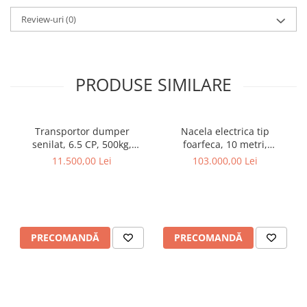
Pluguri
Review-uri
(0)
Pluguri de zapada
Sisteme foraj si burghie pamant
Tamburi de nivelare
Miniexcavatoare
PRODUSE SIMILARE
Buldoexcavatoare
Cupe
Transportor dumper
Nacela electrica tip
Excavatoare
senilat, 6.5 CP, 500kg,
foarfeca, 10 metri,
basculare mecanica,
capacitate 272 kg, Magni
11.500,00 Lei
103.000,00 Lei
Freze de zapada
Graecus D500
ES1008AC+
Incarcatoare frontale
Masini batut stalpi
Masini de sapat santuri
PRECOMANDĂ
PRECOMANDĂ
Mini-Buldoexcavatoare
Motocultoare si accesorii
Retroexcavatoare