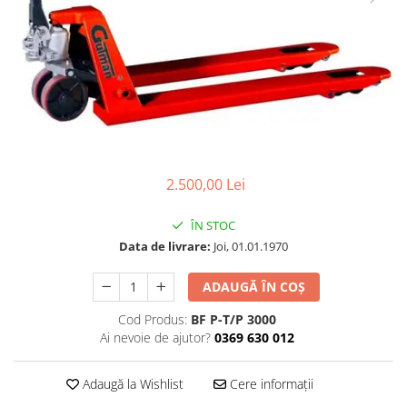
Linii taiere si despicare
Masini de maturat
Mori de cereale
Polizoare de cioturi pomi
Tocatoare electrice
Tocatoare hidraulice
2.500,00 Lei
Tocatoare pe benzina
Tocatoare priza PTO tractor
ÎN STOC
Utilaje de fabricat peleti
Data de livrare:
Joi, 01.01.1970
Transport si manipulare
ADAUGĂ ÎN COȘ
Dumpere si roabe
Cod Produs:
BF P-T/P 3000
Accesorii dumpere
Ai nevoie de ajutor?
0369 630 012
Benzi transportoare
Cupe transport
Adaugă la Wishlist
Cere informații
Incarcatoare telescopice