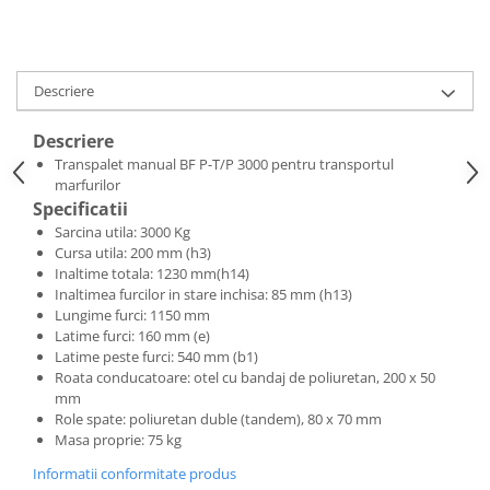
Incarcatoare telescopice rotative
Motostivuitoare
Descriere
Nacele
Remorci
Descriere
Transpalet manual BF P-T/P 3000 pentru transportul
Remorci agricole
marfurilor
Remorci Tehnologice
Specificatii
Sisteme spalat
Sarcina utila: 3000 Kg
Cursa utila: 200 mm (h3)
Transpaleti si stivuitoare
Inaltime totala: 1230 mm(h14)
Trolii forestiere
Inaltimea furcilor in stare inchisa: 85 mm (h13)
Lungime furci: 1150 mm
Prelucrarea solului
Latime furci: 160 mm (e)
Accesorii utilaje
Latime peste furci: 540 mm (b1)
Roata conducatoare: otel cu bandaj de poliuretan, 200 x 50
Accesorii excavatoare
mm
Colectoare de piatra
Role spate: poliuretan duble (tandem), 80 x 70 mm
Masa proprie: 75 kg
Grape
Lame nivelare pamant tractor
Informatii conformitate produs