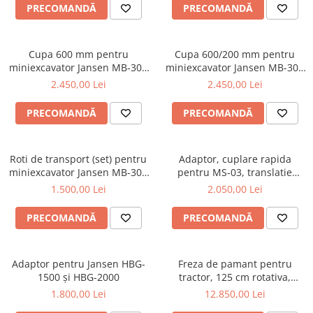
Pluguri
PRECOMANDĂ
PRECOMANDĂ
Pluguri de zapada
Sisteme foraj si burghie pamant
Cupa 600 mm pentru
Cupa 600/200 mm pentru
Tamburi de nivelare
miniexcavator Jansen MB-300
miniexcavator Jansen MB-300
Miniexcavatoare
/ MB-360
/ MB-360
2.450,00 Lei
2.450,00 Lei
Buldoexcavatoare
PRECOMANDĂ
PRECOMANDĂ
Cupe
Excavatoare
Roti de transport (set) pentru
Adaptor, cuplare rapida
Freze de zapada
miniexcavator Jansen MB-300
pentru MS-03, translatie
/ MB-360
hidraulica, HBG-1500
Incarcatoare frontale
1.500,00 Lei
2.050,00 Lei
Masini batut stalpi
PRECOMANDĂ
PRECOMANDĂ
Masini de sapat santuri
Mini-Buldoexcavatoare
Adaptor pentru Jansen HBG-
Freza de pamant pentru
Motocultoare si accesorii
1500 și HBG-2000
tractor, 125 cm rotativa,
conectare cardan PTO, Jansen
1.800,00 Lei
12.850,00 Lei
Retroexcavatoare
TBF-125