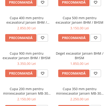
PRECOMANDĂ
PRECOMANDĂ
Incarcatoare telescopice rotative
Motostivuitoare
Cupa 400 mm pentru
Cupa 500 mm pentru
Nacele
excavatorul Jansen BHM /
excavator Jansen BHM / BHSM
BHSM
2.850,00 Lei
3.150,00 Lei
Remorci
Remorci agricole
PRECOMANDĂ
PRECOMANDĂ
Remorci Tehnologice
Sisteme spalat
Cupa 900 mm pentru
Deget excavator Jansen BHM /
Transpaleti si stivuitoare
excavator Jansen BHM / BHSM
BHSM
Trolii forestiere
3.350,00 Lei
1.850,00 Lei
Prelucrarea solului
PRECOMANDĂ
PRECOMANDĂ
Accesorii utilaje
Accesorii excavatoare
Cupa 200 mm pentru
Cupa 350 mm pentru
Colectoare de piatra
miniexcavator Jansen MB-300
miniexcavator Jansen MB-300
Grape
/ MB-360
/ MB-360
2.150,00 Lei
2.250,00 Lei
Lame nivelare pamant tractor