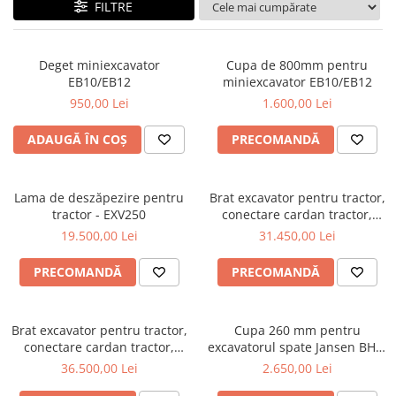
FILTRE
Linii taiere si despicare
Masini de maturat
Deget miniexcavator
Cupa de 800mm pentru
Mori de cereale
EB10/EB12
miniexcavator EB10/EB12
Polizoare de cioturi pomi
950,00 Lei
1.600,00 Lei
Tocatoare electrice
ADAUGĂ ÎN COȘ
PRECOMANDĂ
Tocatoare hidraulice
Tocatoare pe benzina
Lama de deszăpezire pentru
Brat excavator pentru tractor,
Tocatoare priza PTO tractor
tractor - EXV250
conectare cardan tractor,
Jansen BHSM-175
Utilaje de fabricat peleti
19.500,00 Lei
31.450,00 Lei
Transport si manipulare
PRECOMANDĂ
PRECOMANDĂ
Dumpere si roabe
Accesorii dumpere
Brat excavator pentru tractor,
Cupa 260 mm pentru
Benzi transportoare
conectare cardan tractor,
excavatorul spate Jansen BHM
Jansen BHSM-225
/ BHSM
Cupe transport
36.500,00 Lei
2.650,00 Lei
Incarcatoare telescopice