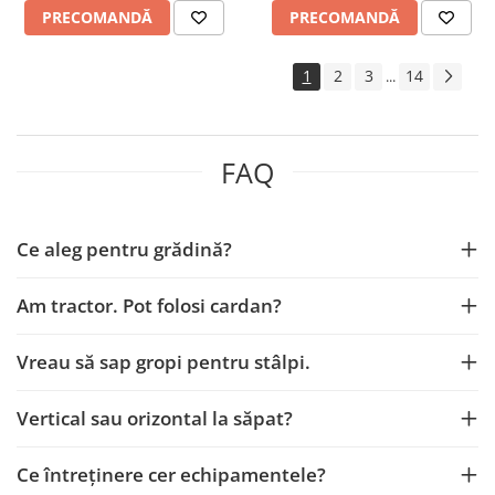
Cositoare
PRECOMANDĂ
PRECOMANDĂ
Tractorase de tuns iarba
Greble rotative
1
2
3
14
...
Motocositoare
Roboti de tuns iarba
FAQ
Protectia si ingrijirea plantelor
Atomizoare
Distribuitoare de ingrasaminte
Ce aleg pentru grădină?
Instalatii erbicidat
Am tractor. Pot folosi cardan?
Masini de recoltat si cules
Semanatori si plantatoare
Vreau să sap gropi pentru stâlpi.
Tamburi irigatii
Vehicule electrice
Vertical sau orizontal la săpat?
Ce întreținere cer echipamentele?