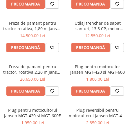
Utilaje sapat si prasit
PRECOMANDĂ
PRECOMANDĂ
Afanatoare
Freze de pamant
Freza de pamant pentru
Utilaj trencher de sapat
Prasitoare
tractor rotativa, 1,80 m Jansen
santuri, 13.5 CP, motor
Piese de schimb
TBF-180
benzina, Jansen GF-600pro
14.500,00 Lei
12.550,00 Lei
Piese schimb Dumpere si Roabe
PRECOMANDĂ
PRECOMANDĂ
Piese schimb miniexcavatoare
Piese schimb Tocatoare Vegetatie
Freza de pamant pentru
Plug pentru motocultor
Piese schimb Tractoare
tractor, rotativa 2,20 m Jansen
Jansen MGT-420 si MGT-600
Cosire si tocare vegetatie
TBF-220
20.650,00 Lei
1.800,00 Lei
Tocatoare de vegetatie
PRECOMANDĂ
PRECOMANDĂ
Tocatoare de vegetatie cu brat
Tocatoare de vegetatie teleghidate
Tocatoare vegetatie cardan tractor
Plug pentru motocultorul
Plug reversibil pentru
Jansen MGT-420 si MGT-600E
motocultorul Jansen MGT-420
Tocatoare vegetatie hidraulice
si MGT-600E
1.950,00 Lei
2.850,00 Lei
Tocatoare vegetatie motor termic