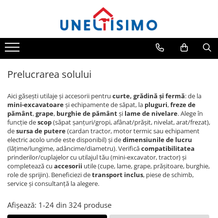
Toate Produsele
Tocatoare crengi si resturi vegetale
Despicatoare lemn
Prelucrarea solului
Prelucrare biomasa
Aspiratoare si suflante frunze
Aici găsești utilaje și accesorii pentru
curte, grădină și fermă
: de la
mini-excavatoare
și echipamente de săpat, la
pluguri
,
freze de
Accesorii despicatoare
pământ
,
grape
,
burghie de pământ
și
lame de nivelare
. Alege în
Balotiere
funcție de
scop
(săpat șanțuri/gropi, afânat/prășit, nivelat, arat/frezat),
de
sursa de putere
(cardan tractor, motor termic sau echipament
Despicatoare cu motor termic
electric acolo unde este disponibil) și de
dimensiunile de lucru
(lățime/lungime, adâncime/diametru). Verifică
compatibilitatea
Despicatoare electrice
prinderilor/cuplajelor cu utilajul tău (mini-excavator, tractor) și
Despicatoare hidraulice
completează cu
accesorii
utile (cupe, lame, grape, prășitoare, burghie,
role de sprijin). Beneficiezi de
transport inclus
, piese de schimb,
Despicatoare priza tractor PTO
service și consultanță la alegere.
Fierastraie circulare lemne
Afișează:
1-
24
din
324
produse
Infoliatoare