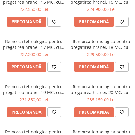
pregatirea hranei, 15 MC, cu 2
pregatirea hranei, 16 MC, cu 2
snecuri, sistem vertical,
snecuri, sistem vertical,
222.550,00 Lei
224.900,00 Lei
Fider2S 15
Fider2S 16
PRECOMANDĂ
PRECOMANDĂ
Remorca tehnologica pentru
Remorca tehnologica pentru
pregatirea hranei, 17 MC, cu 2
pregatirea hranei, 18 MC, cu 2
snecuri, sistem vertical,
snecuri, sistem vertical,
227.200,00 Lei
229.500,00 Lei
Fider2S 17
Fider2S 18
PRECOMANDĂ
PRECOMANDĂ
Remorca tehnologica pentru
Remorca tehnologica pentru
pregatirea hranei, 19 MC, cu 2
pregatirea hranei, 20 MC, cu 2
snecuri, sistem vertical,
snecuri, sistem vertical,
231.850,00 Lei
235.150,00 Lei
Fider2S 19
Fider2S 20
PRECOMANDĂ
PRECOMANDĂ
Remorca tehnologica pentru
Remorca tehnologica pentru