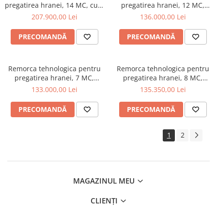
pregatirea hranei, 14 MC, cu 2
pregatirea hranei, 12 MC,
snecuri, sistem vertical,
sistem vertical, Fider 12-Eko
207.900,00 Lei
136.000,00 Lei
Fider2S 14 EKO
PRECOMANDĂ
PRECOMANDĂ
Remorca tehnologica pentru
Remorca tehnologica pentru
pregatirea hranei, 7 MC,
pregatirea hranei, 8 MC,
sistem vertical, Fider 7
sistem vertical, Fider 8
133.000,00 Lei
135.350,00 Lei
PRECOMANDĂ
PRECOMANDĂ
1
2
MAGAZINUL MEU
CLIENȚI