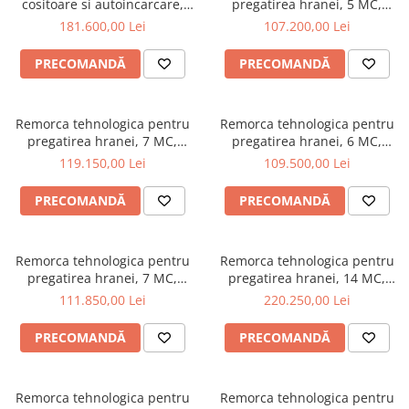
cositoare si autoincarcare,
pregatirea hranei, 5 MC,
Transpaleti si stivuitoare
Freze de zapada
Polizoare de cioturi pomi
185 cm, volum 24 m³, T635/3
sistem vertical, Fider 5 Mini
181.600,00 Lei
107.200,00 Lei
Trolii forestiere
Incarcatoare frontale
Tocatoare electrice
PRECOMANDĂ
PRECOMANDĂ
Masini batut stalpi
Tocatoare hidraulice
Masini de sapat santuri
Tocatoare pe benzina
Remorca tehnologica pentru
Remorca tehnologica pentru
Mini-Buldoexcavatoare
Tocatoare priza PTO tractor
pregatirea hranei, 7 MC,
pregatirea hranei, 6 MC,
Motocultoare si accesorii
sistem vertical, Fider 7-Eko
sistem vertical, Fider 6 Mini
Utilaje de fabricat peleti
119.150,00 Lei
109.500,00 Lei
Retroexcavatoare
PRECOMANDĂ
PRECOMANDĂ
Utilaje sapat si prasit
Afanatoare
Remorca tehnologica pentru
Remorca tehnologica pentru
Freze de pamant
pregatirea hranei, 7 MC,
pregatirea hranei, 14 MC,
Prasitoare
sistem vertical, Fider 7 Mini -
sistem vertical, Fider2S 14
111.850,00 Lei
220.250,00 Lei
ZAMET
PRECOMANDĂ
PRECOMANDĂ
Remorca tehnologica pentru
Remorca tehnologica pentru