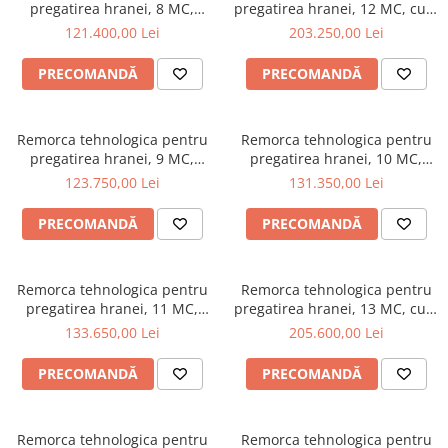
pregatirea hranei, 8 MC,
pregatirea hranei, 12 MC, cu 2
sistem vertical, Fider 8-Eko
snecuri, sistem vertical,
121.400,00 Lei
203.250,00 Lei
Fider2S 12 EKO
PRECOMANDĂ
PRECOMANDĂ
Remorca tehnologica pentru
Remorca tehnologica pentru
pregatirea hranei, 9 MC,
pregatirea hranei, 10 MC,
sistem vertical, Fider 9-Eko
sistem vertical, Fider 10-Eko
123.750,00 Lei
131.350,00 Lei
PRECOMANDĂ
PRECOMANDĂ
Remorca tehnologica pentru
Remorca tehnologica pentru
pregatirea hranei, 11 MC,
pregatirea hranei, 13 MC, cu 2
sistem vertical, Fider 11-Eko
snecuri, sistem vertical,
133.650,00 Lei
205.600,00 Lei
Fider2S 13 EKO
PRECOMANDĂ
PRECOMANDĂ
Remorca tehnologica pentru
Remorca tehnologica pentru