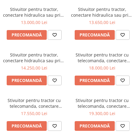
Stivuitor pentru tractor,
Stivuitor pentru tractor,
conectare hidraulica sau priza
conectare hidraulica sau priza
de putere, capacitate 800 kg,
de putere, capacitate 800 kg,
13.000,00 Lei
13.650,00 Lei
inaltime 180 cm, CLARK800
inaltime 220 cm, CLARK800
DUPLEX180
DUPLEX220
PRECOMANDĂ
PRECOMANDĂ
Stivuitor pentru tractor,
Stivuitor pentru tractor cu
conectare hidraulica sau priza
telecomanda, conectare
de putere, capacitate 800 kg,
hidraulica sau priza de
14.250,00 Lei
18.000,00 Lei
inaltime 250 cm, CLARK800
putere, capacitate 800 kg,
DUPLEX250
inaltime 180 cm, CLARK800
PRECOMANDĂ
PRECOMANDĂ
DUPLEX180-RC
Stivuitor pentru tractor cu
Stivuitor pentru tractor cu
telecomanda, conectare
telecomanda, conectare
hidraulica sau priza de
hidraulica sau priza de
17.550,00 Lei
19.300,00 Lei
putere, capacitate 800 kg,
putere, capacitate 800 kg,
inaltime 220 cm, CLARK800
inaltime 250 cm, CLARK800
PRECOMANDĂ
PRECOMANDĂ
DUPLEX220-RC
DUPLEX250-RC