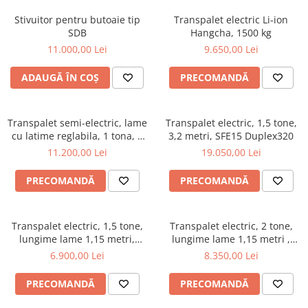
Stivuitor pentru butoaie tip
Transpalet electric Li-ion
SDB
Hangcha, 1500 kg
11.000,00 Lei
9.650,00 Lei
ADAUGĂ ÎN COȘ
PRECOMANDĂ
Transpalet semi-electric, lame
Transpalet electric, 1,5 tone,
cu latime reglabila, 1 tona, 3
3,2 metri, SFE15 Duplex320
metri, WFE10S Duplex300
11.200,00 Lei
19.050,00 Lei
PRECOMANDĂ
PRECOMANDĂ
Transpalet electric, 1,5 tone,
Transpalet electric, 2 tone,
lungime lame 1,15 metri,
lungime lame 1,15 metri ,
WFE15
WFE20
6.900,00 Lei
8.350,00 Lei
PRECOMANDĂ
PRECOMANDĂ