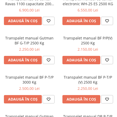
Transpaleti si stivuitoare
Freze de zapada
Ravas 1100 capacitate 2000
electronic WH-25 ES 2500 KG
Polizoare de cioturi pomi
KG
6.900,00 Lei
6.550,00 Lei
Trolii forestiere
Incarcatoare frontale
Tocatoare electrice
Masini batut stalpi
ADAUGĂ ÎN COȘ
ADAUGĂ ÎN COȘ
Tocatoare hidraulice
Masini de sapat santuri
Tocatoare pe benzina
Mini-Buldoexcavatoare
Transpalet manual Gutman
Transpalet manual BF P/P(V)
Tocatoare priza PTO tractor
BF G-T/P 2500 Kg
2500 Kg
Motocultoare si accesorii
Utilaje de fabricat peleti
2.250,00 Lei
2.150,00 Lei
Retroexcavatoare
ADAUGĂ ÎN COȘ
ADAUGĂ ÎN COȘ
Utilaje sapat si prasit
Afanatoare
Freze de pamant
Transpalet manual BF P-T/P
Transpalet manual BF P-T/P
Prasitoare
3000 Kg
(V) 2500 Kg
2.500,00 Lei
2.250,00 Lei
ADAUGĂ ÎN COȘ
ADAUGĂ ÎN COȘ
Transpalet manual Gutman
Transpalet manual DB P-T/P