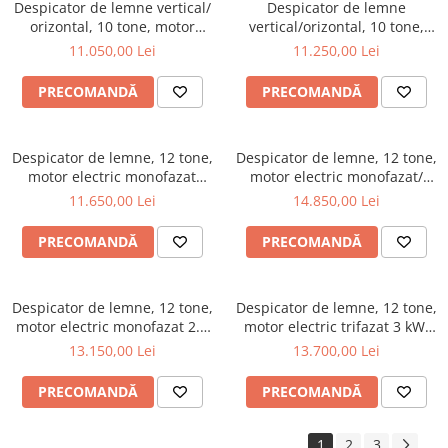
Despicator de lemne vertical/
Despicator de lemne
orizontal, 10 tone, motor
vertical/orizontal, 10 tone,
electric monofazat 2.2 kW,
motor electric trifazat 2.2 kW,
11.050,00 Lei
11.250,00 Lei
Ceccato Olindo SPLE10POL
Ceccato Olindo SPLE10POLT
PRECOMANDĂ
PRECOMANDĂ
Despicator de lemne, 12 tone,
Despicator de lemne, 12 tone,
motor electric monofazat
motor electric monofazat/
2.2kW, Ceccato Olindo SPLE12
cardan tractor, Ceccato
11.650,00 Lei
14.850,00 Lei
Olindo SPLET12
PRECOMANDĂ
PRECOMANDĂ
Despicator de lemne, 12 tone,
Despicator de lemne, 12 tone,
motor electric monofazat 2.2
motor electric trifazat 3 kW,
kW, Ceccato Olindo
Ceccato Olindo SPLE12FDPT
13.150,00 Lei
13.700,00 Lei
SPLE12FDP
PRECOMANDĂ
PRECOMANDĂ
1
2
3