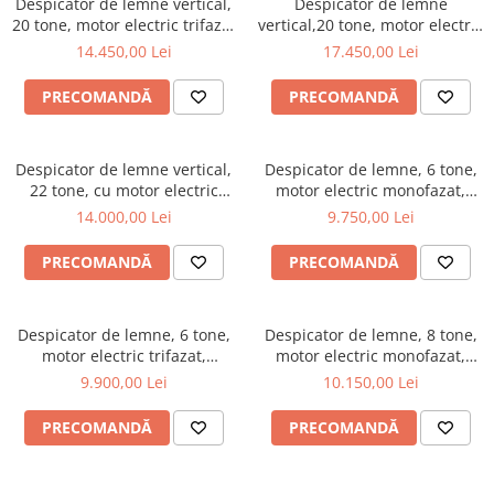
Despicator de lemne vertical,
Despicator de lemne
20 tone, motor electric trifazat
vertical,20 tone, motor electric
de 2.2 kW, Jansen HS-20H110E
trifazat 2.2 kW + motor
14.450,00 Lei
17.450,00 Lei
benzina Kohler 6.5CP, Jansen
HS-20H110K-V2
PRECOMANDĂ
PRECOMANDĂ
Despicator de lemne vertical,
Despicator de lemne, 6 tone,
22 tone, cu motor electric
motor electric monofazat,
trifazat de 5kw, Jansen TS-22E
Ceccato Olindo SPLE6L
14.000,00 Lei
9.750,00 Lei
PRECOMANDĂ
PRECOMANDĂ
Despicator de lemne, 6 tone,
Despicator de lemne, 8 tone,
motor electric trifazat,
motor electric monofazat,
Ceccato Olindo SPLE6LT
Ceccato Olindo SPLE8L
9.900,00 Lei
10.150,00 Lei
PRECOMANDĂ
PRECOMANDĂ