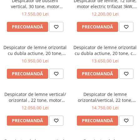
Despicator de busteni
Despicator de lemne, 12 tone,
Transpaleti si stivuitoare
Freze de zapada
vertical, 30 tone, motor
motor electric trifazat 3kW,
Polizoare de cioturi pomi
electric trifazat/ priza tractor
Ceccato Olindo SPLE12T
Trolii forestiere
Incarcatoare frontale
17.550,00 Lei
12.200,00 Lei
Tocatoare electrice
PTO ,Jansen TS-30K
Masini batut stalpi
Tocatoare hidraulice
PRECOMANDĂ
PRECOMANDĂ
Masini de sapat santuri
Tocatoare pe benzina
Mini-Buldoexcavatoare
Tocatoare priza PTO tractor
Despicator de lemne orizontal
Despicator de lemne orizontal
Motocultoare si accesorii
cu dubla actiune, 20 tone,
cu dubla actiune, 20 tone, cu
Utilaje de fabricat peleti
motor electric trifazat de 2.2
motor pe benzina Kohler 6.5
10.950,00 Lei
13.650,00 Lei
Retroexcavatoare
kW, Jansen HS-20DS63E
CP + motor electric trifazat de
2.2 kW, Jansen HS-20DS63K
Utilaje sapat si prasit
PRECOMANDĂ
PRECOMANDĂ
Afanatoare
Freze de pamant
Despicator de lemne vertical/
Despicator de lemne
Prasitoare
orizontal , 22 tone, motor
orizontal/vertical, 22 tone,
electric trifazat de 2.2 kW,
motor electric trifazat de 2.2
12.050,00 Lei
14.750,00 Lei
Jansen HS-22A62E
kW + motor benzina Kohler
6.5 CP, Jansen HS-22A62K
PRECOMANDĂ
PRECOMANDĂ