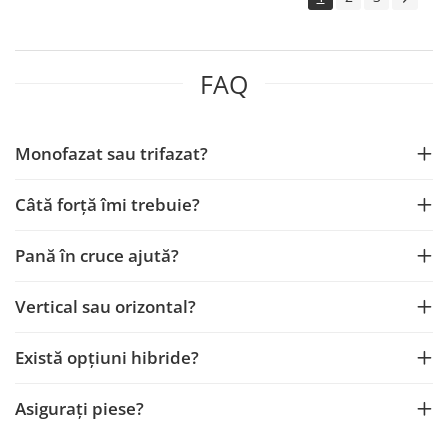
FAQ
Monofazat sau trifazat?
Câtă forță îmi trebuie?
Pană în cruce ajută?
Vertical sau orizontal?
Există opțiuni hibride?
Asigurați piese?