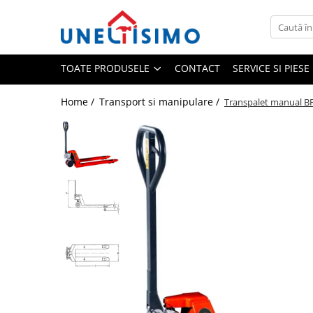
Toate Produsele
TOATE PRODUSELE
CONTACT
SERVICE SI PIES
Tocatoare crengi si resturi vegetale
Despicatoare lemn
Home /
Transport si manipulare /
Transpalet manual BF
Prelucrare biomasa
Aspiratoare si suflante frunze
Accesorii despicatoare
Balotiere
Despicatoare cu motor termic
Despicatoare electrice
Despicatoare hidraulice
Despicatoare priza tractor PTO
Fierastraie circulare lemne
Infoliatoare