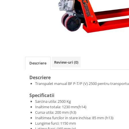
Linii taiere si despicare
Masini de maturat
Mori de cereale
Polizoare de cioturi pomi
Tocatoare electrice
Tocatoare hidraulice
Tocatoare pe benzina
Review-uri
(0)
Descriere
Tocatoare priza PTO tractor
Utilaje de fabricat peleti
Descriere
Transpalet manual BF P-T/P (V) 2500 pentru transportul
Transport si manipulare
Dumpere si roabe
Specificatii
Accesorii dumpere
Sarcina utila: 2500 Kg
Inaltime totala: 1230 mm(h14)
Benzi transportoare
Cursa utila: 200 mm (h3)
Inaltimea furcilor in stare inchisa: 85 mm (h13)
Cupe transport
Lungime furci: 1150 mm
Incarcatoare telescopice
Latime furci :160 mm (e)