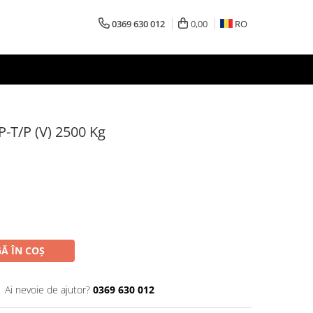
0369 630 012
0,00
RO
-T/P (V) 2500 Kg
Ă ÎN COȘ
Ai nevoie de ajutor?
0369 630 012