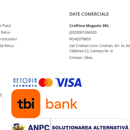
DATE COMERCIALE
 Plată
Craftino Magazin SRL
e Retur
J2020001268320
Produselor
RO42079655
de Retur
Sat Cristian Com. Cristian, Str. Xi, N
Clădirea C2, Camera Nr. 4
Cristian, Sibiu
55