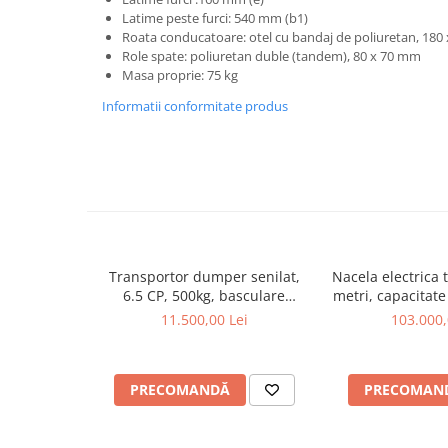
Latime peste furci: 540 mm (b1)
Incarcatoare telescopice rotative
Roata conducatoare: otel cu bandaj de poliuretan, 180
Role spate: poliuretan duble (tandem), 80 x 70 mm
Motostivuitoare
Masa proprie: 75 kg
Nacele
Informatii conformitate produs
Remorci
Remorci agricole
Remorci Tehnologice
Sisteme spalat
Transpaleti si stivuitoare
Trolii forestiere
Transportor dumper senilat,
Nacela electrica t
6.5 CP, 500kg, basculare
metri, capacitat
Prelucrarea solului
mecanica, Graecus D500
ES100
11.500,00 Lei
103.000,
Accesorii utilaje
Accesorii excavatoare
Colectoare de piatra
PRECOMANDĂ
PRECOMAN
Grape
Lame nivelare pamant tractor