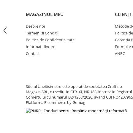
Pluguri
Pluguri de zapada
MAGAZINUL MEU
CLIENȚI
Sisteme foraj si burghie pamant
Tamburi de nivelare
Despre noi
Metode de
Termeni și Condiții
Politica d
Miniexcavatoare
Politica de Confidentialitate
Garanția 
Buldoexcavatoare
Informatii livrare
Formular 
Cupe
Contact
ANPC
Excavatoare
Freze de zapada
Incarcatoare frontale
Site-ul Uneltisimo.ro este operat de societatea Craftino
Masini batut stalpi
Magazin SRL, cu sediul in STR. XI, NR.183, inscrisa in Registrul
Comertului cu numarul J32/1268/2020, avand CUI RO420796
Masini de sapat santuri
Platforma E-commerce by Gomag
Mini-Buldoexcavatoare
Motocultoare si accesorii
Retroexcavatoare