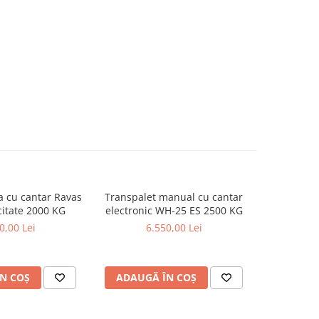
a cu cantar Ravas
Transpalet manual cu cantar
Transpale
itate 2000 KG
electronic WH-25 ES 2500 KG
G-
0,00 Lei
6.550,00 Lei
2
N COȘ
ADAUGĂ ÎN COȘ
ADAUG