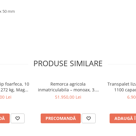
 x 50 mm
PRODUSE SIMILARE
ip foarfeca, 10
Remorca agricola
Transpalet liz
e 272 kg, Magni
inmatriculabila – monoax, 3.5
1100 capac
8AC+
tone, basculabilă pe 3 părți,
00 Lei
51.950,00 Lei
6.90
Oehler EDK 35 S
DĂ
PRECOMANDĂ
ADAUGĂ Î