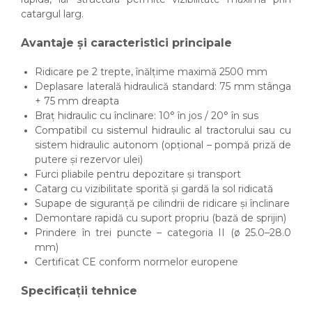
catargul larg.
Avantaje și caracteristici principale
Ridicare pe 2 trepte, înălțime maximă 2500 mm
Deplasare laterală hidraulică standard: 75 mm stânga
+ 75 mm dreapta
Braț hidraulic cu înclinare: 10° în jos / 20° în sus
Compatibil cu sistemul hidraulic al tractorului sau cu
sistem hidraulic autonom (opțional – pompă priză de
putere și rezervor ulei)
Furci pliabile pentru depozitare și transport
Catarg cu vizibilitate sporită și gardă la sol ridicată
Supape de siguranță pe cilindrii de ridicare și înclinare
Demontare rapidă cu suport propriu (bază de sprijin)
Prindere în trei puncte – categoria II (ø 25.0–28.0
mm)
Certificat CE conform normelor europene
Specificații tehnice