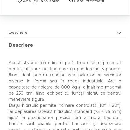
Adaugă la Wishlist
Cere informații
Descriere
Descriere
Acest stivuitor cu ridicare pe 2 trepte este proiectat
pentru utilizare pe tractoare cu prindere în 3 puncte,
fiind ideal pentru manipularea paleților și sarcinilor
diverse în fermă sau în medii industriale. Are o
capacitate de ridicare de 800 kg și o înălțime maximă
de 250 cm, fiind echipat cu funcții hidraulice pentru
manevrare sigură.
Brațul hidraulic permite înclinare controlată (10° + 20°),
iar deplasarea laterală hidraulică standard (75 + 75 mm)
ajută la poziționarea precisă fără a muta tractorul.
Furcile sunt pliabile pentru transport și depozitare
rapidă, iar structura permite vizibilitate maximă prin