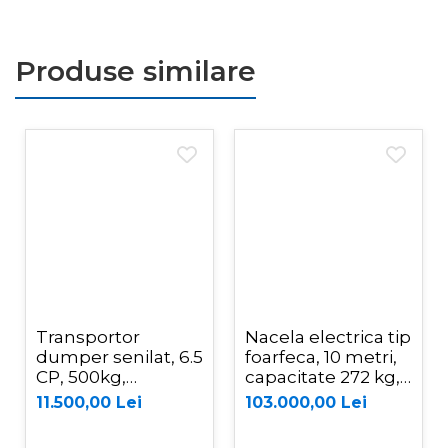
Produse similare
Transportor
Nacela electrica tip
dumper senilat, 6.5
foarfeca, 10 metri,
CP, 500kg,
capacitate 272 kg,
basculare
Magni ES1008AC+
11.500,00 Lei
103.000,00 Lei
mecanica, Graecus
D500