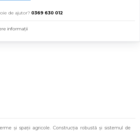
oie de ajutor?
0369 630 012
re informații
 ferme și spații agricole. Construcția robustă și sistemul de