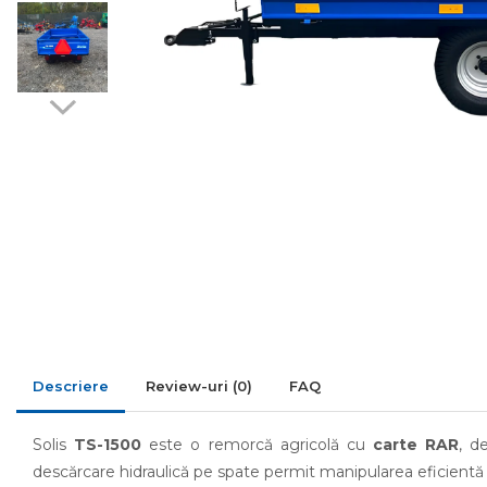
Despicatoare priza tractor
PTO
Fierastraie circulare lemne
Infoliatoare
Linii taiere si despicare
Masini de maturat
Mori de cereale
Polizoare de cioturi pomi
Tocatoare electrice
Tocatoare hidraulice
Tocatoare pe benzina
Tocatoare priza PTO tractor
Descriere
Review-uri
(0)
FAQ
Utilaje de fabricat peleti
Solis
TS-1500
este o remorcă agricolă cu
carte RAR
, d
Transport si manipulare
descărcare hidraulică pe spate permit manipularea eficientă a
Dumpere si roabe