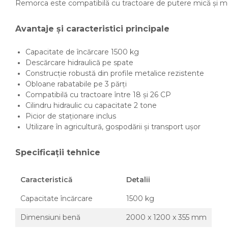
Remorca este compatibilă cu tractoare de putere mică și medie
Accesorii dumpere
Avantaje și caracteristici principale
Benzi transportoare
Cupe transport
Capacitate de încărcare 1500 kg
Descărcare hidraulică pe spate
Incarcatoare telescopice
Construcție robustă din profile metalice rezistente
Incarcatoare telescopice
Obloane rabatabile pe 3 părți
rotative
Compatibilă cu tractoare între 18 și 26 CP
Cilindru hidraulic cu capacitate 2 tone
Motostivuitoare
Picior de staționare inclus
Utilizare în agricultură, gospodării și transport ușor
Nacele
Remorci
Specificații tehnice
Remorci agricole
Remorci Tehnologice
Caracteristică
Detalii
Sisteme spalat
Capacitate încărcare
1500 kg
Transpaleti si stivuitoare
Dimensiuni benă
2000 x 1200 x 355 mm
Trolii forestiere