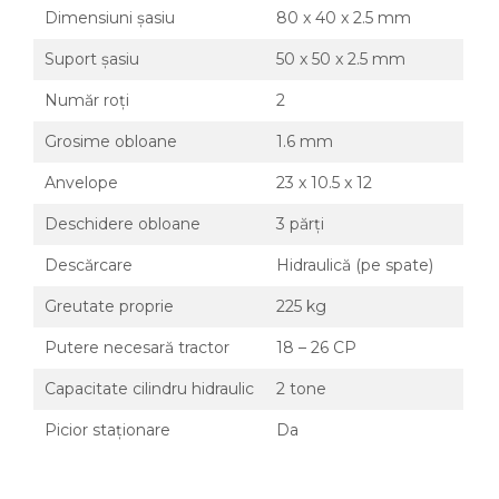
Dimensiuni șasiu
80 x 40 x 2.5 mm
Prelucrarea solului
Accesorii utilaje
Suport șasiu
50 x 50 x 2.5 mm
Accesorii excavatoare
Număr roți
2
Colectoare de piatra
Grosime obloane
1.6 mm
Grape
Lame nivelare pamant tractor
Anvelope
23 x 10.5 x 12
Pluguri
Deschidere obloane
3 părți
Pluguri de zapada
Sisteme foraj si burghie pamant
Descărcare
Hidraulică (pe spate)
Tamburi de nivelare
Greutate proprie
225 kg
Miniexcavatoare
Putere necesară tractor
18 – 26 CP
Buldoexcavatoare
Capacitate cilindru hidraulic
2 tone
Cupe
Excavatoare
Picior staționare
Da
Freze de zapada