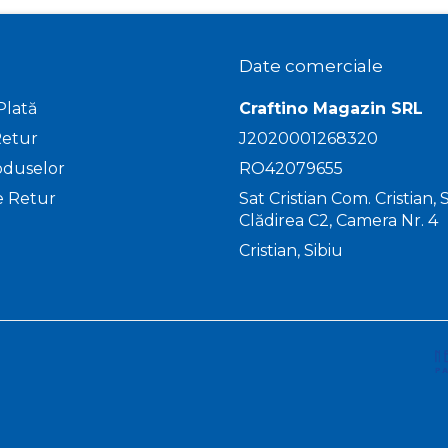
Date comerciale
Plată
Craftino Magazin SRL
Retur
J2020001268320
oduselor
RO42079655
e Retur
Sat Cristian Com. Cristian, St
Clădirea C2, Camera Nr. 4
Cristian, Sibiu