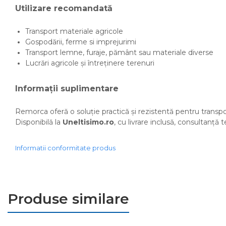
Incarcatoare frontale
Utilizare recomandată
Masini batut stalpi
Transport materiale agricole
Masini de sapat santuri
Gospodării, ferme si imprejurimi
Mini-Buldoexcavatoare
Transport lemne, furaje, pământ sau materiale diverse
Lucrări agricole și întreținere terenuri
Motocultoare si accesorii
Retroexcavatoare
Informații suplimentare
Utilaje sapat si prasit
Remorca oferă o soluție practică și rezistentă pentru transportul
Afanatoare
Disponibilă la
Uneltisimo.ro
, cu livrare inclusă, consultanță t
Freze de pamant
Prasitoare
Informatii conformitate produs
Piese de schimb
Piese schimb Dumpere si
Roabe
Produse similare
Piese schimb
miniexcavatoare
Piese schimb Tocatoare