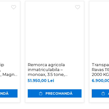
tip
Remorca agricola
Transpal
,
inmatriculabila –
Ravas 11
g, Magni
monoax, 3.5 tone,
2000 KG
basculabilă pe 3 părți,
51.950,00 Lei
6.900,00
Oehler EDK 35 S
ANDĂ
PRECOMANDĂ