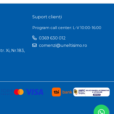
Suport clienți
Program call center: L-V 10:00-16:00
0369 630 012
comenzi@uneltisimo.ro
r. Xi, Nr.183,