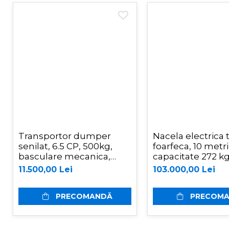
Vegetatie
Piese schimb Tractoare
Cosire si tocare vegetatie
Tocatoare de vegetatie
Tocatoare de vegetatie cu brat
Tocatoare de vegetatie
teleghidate
Tocatoare vegetatie cardan
tractor
Tocatoare vegetatie hidraulice
Transportor dumper
Nacela electrica 
senilat, 6.5 CP, 500kg,
foarfeca, 10 metri
Tocatoare vegetatie motor termic
basculare mecanica,
capacitate 272 k
Cositoare
Graecus D500
ES1008AC+
11.500,00 Lei
103.000,00 Lei
Tractorase de tuns iarba
Greble rotative
PRECOMANDĂ
PRECOM
Motocositoare