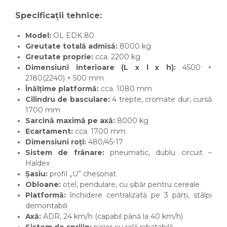
Specificații tehnice:
Model:
OL EDK 80
Greutate totală admisă:
8000 kg
Greutate proprie:
cca. 2200 kg
Dimensiuni interioare (L x l x h):
4500 ×
2180(2240) × 500 mm
Înălțime platformă:
cca. 1080 mm
Cilindru de basculare:
4 trepte, cromate dur, cursă
1700 mm
Sarcină maximă pe axă:
8000 kg
Ecartament:
cca. 1700 mm
Dimensiuni roți:
480/45-17
Sistem de frânare:
pneumatic, dublu circuit –
Haldex
Șasiu:
profil „U” chesonat
Obloane:
oțel, pendulare, cu șibăr pentru cereale
Platformă:
închidere centralizată pe 3 părți, stâlpi
demontabili
Axă:
ADR, 24 km/h (capabil până la 40 km/h)