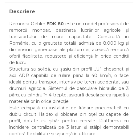
Descriere
Remorca Oehler
EDK 80
este un model profesional de
remorcă monoax, destinată lucrărilor agricole și
transportului de mare capacitate. Construită în
România, cu o greutate totală admisă de 8.000 kg și
dimensiuni generoase ale platformei, această remorcă
oferă fiabilitate, robustețe și eficiență în orice condiții
de lucru.
Structura sa solidă, cu șasiu din profil „U” chesonat și
axă ADR capabilă de rulare până la 40 km/h, o face
ideală pentru transport intensiv pe teren accidentat sau
drumuri agricole. Sistemul de basculare hidraulic pe 3
părți, cu cilindru în 4 trepte, asigură descărcarea rapidă a
materialelor în orice direcție.
Este echipată cu instalație de frânare pneumatică cu
dublu circuit Haldex și obloane din oțel cu capete de
profil, dotate cu șibăr pentru cereale. Platforma cu
închidere centralizată pe 3 laturi și stâlpi demontabili
conferă flexibilitate și ușurință în utilizare.