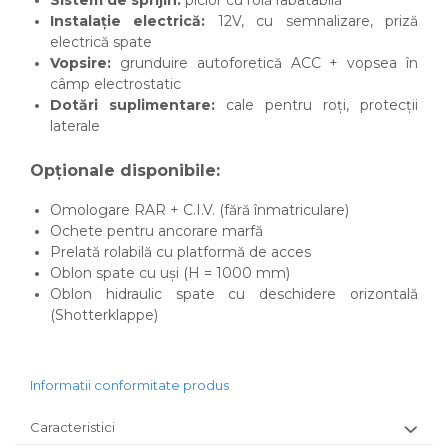
Sistem de sprijin:
picior cu rolă rabatabilă
Instalație electrică:
12V, cu semnalizare, priză
electrică spate
Vopsire:
grunduire autoforetică ACC + vopsea în
câmp electrostatic
Dotări suplimentare:
cale pentru roți, protecții
laterale
Opționale disponibile:
Omologare RAR + C.I.V. (fără înmatriculare)
Ochete pentru ancorare marfă
Prelată rolabilă cu platformă de acces
Oblon spate cu uși (H = 1000 mm)
Oblon hidraulic spate cu deschidere orizontală
(Shotterklappe)
Informatii conformitate produs
Caracteristici