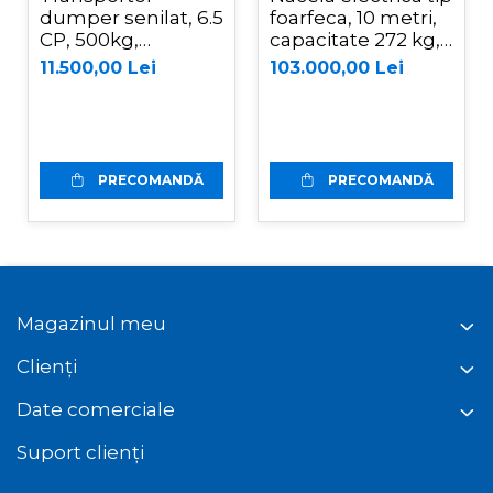
dumper senilat, 6.5
foarfeca, 10 metri,
CP, 500kg,
capacitate 272 kg,
basculare
Magni ES1008AC+
11.500,00 Lei
103.000,00 Lei
mecanica, Graecus
D500
PRECOMANDĂ
PRECOMANDĂ
Magazinul meu
Clienți
Date comerciale
Suport clienți