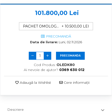
101.800,00 Lei
PACHET OMOLOGARE R.A.R ( TAXA OMOLOGARE R.A.R. + LAMPI + PROTECTII + APARATOARE NOROI )
+ 10.500,00 LEI
PRECOMANDĂ
Data de livrare:
Luni, 02.11.2026
PRECOMANDĂ
Cod Produs:
OLEDK80
Ai nevoie de ajutor?
0369 630 012
Adaugă la Wishlist
Cere informații
Descriere