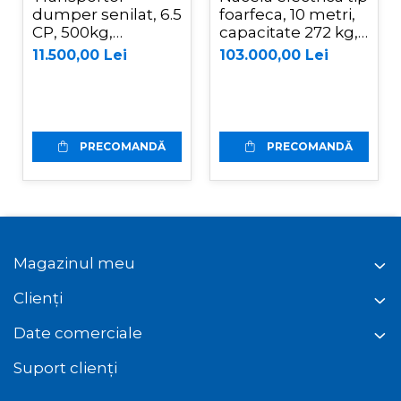
dumper senilat, 6.5
foarfeca, 10 metri,
CP, 500kg,
capacitate 272 kg,
basculare
Magni ES1008AC+
11.500,00 Lei
103.000,00 Lei
mecanica, Graecus
D500
PRECOMANDĂ
PRECOMANDĂ
Magazinul meu
Clienți
Date comerciale
Suport clienți