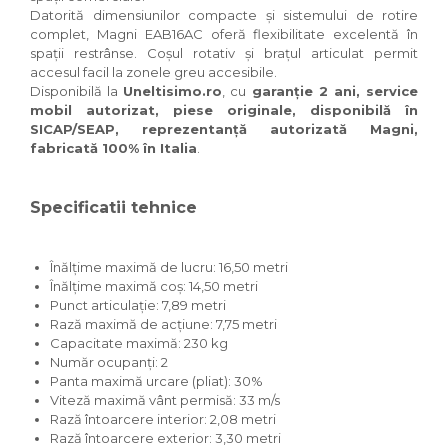
Datorită dimensiunilor compacte și sistemului de rotire
complet, Magni EAB16AC oferă flexibilitate excelentă în
spații restrânse. Coșul rotativ și brațul articulat permit
accesul facil la zonele greu accesibile.
Disponibilă la
Uneltisimo.ro
, cu
garanție 2 ani, service
mobil autorizat, piese originale, disponibilă în
SICAP/SEAP, reprezentanță autorizată Magni,
fabricată 100% în Italia
.
Specificatii tehnice
Înălțime maximă de lucru: 16,50 metri
Înălțime maximă coș: 14,50 metri
Punct articulație: 7,89 metri
Rază maximă de acțiune: 7,75 metri
Capacitate maximă: 230 kg
Număr ocupanți: 2
Panta maximă urcare (pliat): 30%
Viteză maximă vânt permisă: 33 m/s
Rază întoarcere interior: 2,08 metri
Rază întoarcere exterior: 3,30 metri