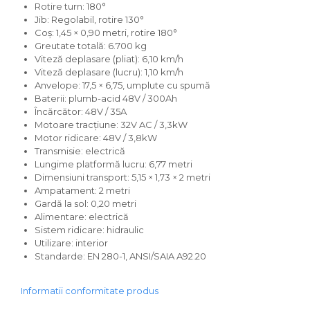
Rotire turn: 180°
Jib: Regolabil, rotire 130°
Coș: 1,45 × 0,90 metri, rotire 180°
Greutate totală: 6.700 kg
Viteză deplasare (pliat): 6,10 km/h
Viteză deplasare (lucru): 1,10 km/h
Anvelope: 17,5 × 6,75, umplute cu spumă
Baterii: plumb-acid 48V / 300Ah
Încărcător: 48V / 35A
Motoare tracțiune: 32V AC / 3,3kW
Motor ridicare: 48V / 3,8kW
Transmisie: electrică
Lungime platformă lucru: 6,77 metri
Dimensiuni transport: 5,15 × 1,73 × 2 metri
Ampatament: 2 metri
Gardă la sol: 0,20 metri
Alimentare: electrică
Sistem ridicare: hidraulic
Utilizare: interior
Standarde: EN 280-1, ANSI/SAIA A92.20
Informatii conformitate produs