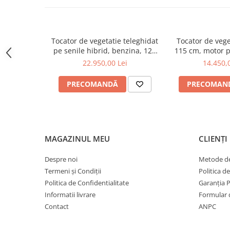
Pluguri
Pluguri de zapada
Sisteme foraj si burghie pamant
Tocator de vegetatie teleghidat
Tocator de veget
Tamburi de nivelare
pe senile hibrid, benzina, 120
115 cm, motor 
Miniexcavatoare
cm, motor Loncin 18 cp, 150 m,
15 CP, Jans
22.950,00 Lei
14.450,
RSC120PRO Hibrid
Buldoexcavatoare
PRECOMANDĂ
PRECOMAN
Cupe
Excavatoare
Freze de zapada
MAGAZINUL MEU
CLIENȚI
Incarcatoare frontale
Masini batut stalpi
Despre noi
Metode de
Masini de sapat santuri
Termeni și Condiții
Politica d
Politica de Confidentialitate
Garanția 
Mini-Buldoexcavatoare
Informatii livrare
Formular 
Motocultoare si accesorii
Contact
ANPC
Retroexcavatoare