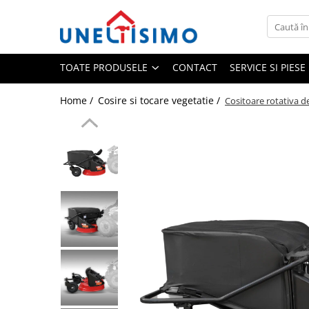
Toate Produsele
TOATE PRODUSELE
CONTACT
SERVICE SI PIES
Tocatoare crengi si resturi vegetale
Despicatoare lemn
Home /
Cosire si tocare vegetatie /
Cositoare rotativa d
Prelucrare biomasa
Aspiratoare si suflante frunze
Accesorii despicatoare
Balotiere
Despicatoare cu motor termic
Despicatoare electrice
Despicatoare hidraulice
Despicatoare priza tractor PTO
Fierastraie circulare lemne
Infoliatoare