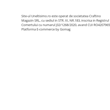
Utilaje sapat si prasit
Afanatoare
Freze de pamant
Site-ul Uneltisimo.ro este operat de societatea Craftino
Magazin SRL, cu sediul in STR. XI, NR.183, inscrisa in Registrul
Prasitoare
Comertului cu numarul J32/1268/2020, avand CUI RO420796
Piese de schimb
Platforma E-commerce by Gomag
Piese schimb Dumpere si Roabe
Piese schimb miniexcavatoare
Piese schimb Tocatoare Vegetatie
Piese schimb Tractoare
Cosire si tocare vegetatie
Tocatoare de vegetatie
Tocatoare de vegetatie cu brat
Tocatoare de vegetatie teleghidate
Tocatoare vegetatie cardan tractor
Tocatoare vegetatie hidraulice
Tocatoare vegetatie motor termic