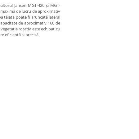
cultorul Jansen MGT-420 și MGT-
me maximă de lucru de aproximativ
ba tăiată poate fi aruncată lateral
 capacitate de aproximativ 160 de
 vegetație rotativ este echipat cu
e eficientă și precisă.