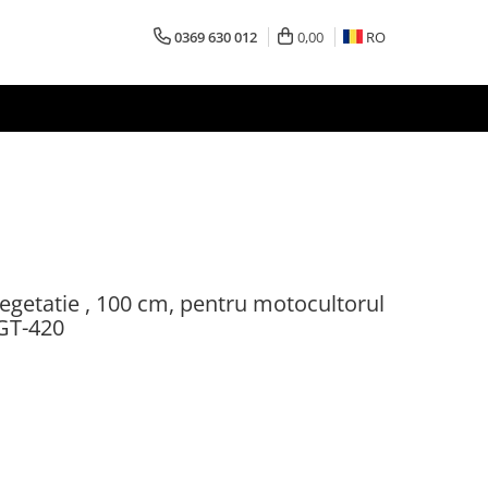
0369 630 012
0,00
RO
vegetatie , 100 cm, pentru motocultorul
GT-420