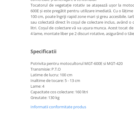
Tocatorul de vegetație rotativ se atașează ușor la moto
Incarcatoare telescopice rotative
600E și este pregătit pentru utilizare imediată. Cu o lăți
100 cm, poate îngriji rapid zone mari și greu accesibile. Iar
Motostivuitoare
sau colectată direct în coșul de colectare inclus, având o
Nacele
litri. Coșul de colectare vă va ușura munca. Acest tocat de
4 lame, montate liber pe 2 discuri rotative, asigurând o tăier
Remorci
Remorci agricole
Specificatii
Remorci Tehnologice
Sisteme spalat
Potrivita pentru motocultorul MGT-600E si MGT-420
Transmisie: P.T.O
Transpaleti si stivuitoare
Latime de lucru: 100 cm
Trolii forestiere
Inaltime de tocare: 5 - 13 cm
Lame: 4
Prelucrarea solului
Capacitate cos colectare: 160 litri
Accesorii utilaje
Greutate: 130 kg
Accesorii excavatoare
Informatii conformitate produs
Colectoare de piatra
Grape
Lame nivelare pamant tractor