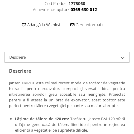
Cod Produs:
1775060
Ai nevoie de ajutor?
0369 630 012
Adaugă la Wishlist
Cere informații
Descriere
Descriere
Jansen BM-120 este cel mai recent model de tocător de vegetație
hidraulic pentru excavator, compact și versatil, ideal pentru
întreținerea zonelor greu accesibile sau neîngrijite. Proiectat
pentru a fi atașat la un braț de excavator, acest tocător este
perfect pentru tăierea vegetației pe pante sau maluri abrupte.
Lățime de tăiere de 120 cm:
Tocătorul Jansen BM-120 oferă
o lățime generoasă de tăiere, fiind ideal pentru întreținerea
eficientă a vegetației pe suprafețe dificile.