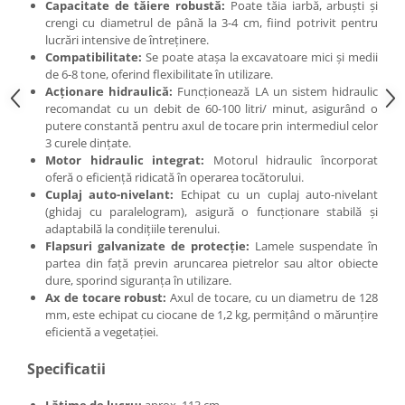
Capacitate de tăiere robustă:
Poate tăia iarbă, arbuști și
crengi cu diametrul de până la 3-4 cm, fiind potrivit pentru
lucrări intensive de întreținere.
Compatibilitate:
Se poate atașa la excavatoare mici și medii
de 6-8 tone, oferind flexibilitate în utilizare.
Acționare hidraulică:
Funcționează LA un sistem hidraulic
recomandat cu un debit de 60-100 litri/ minut, asigurând o
putere constantă pentru axul de tocare prin intermediul celor
3 curele dințate.
Motor hidraulic integrat:
Motorul hidraulic încorporat
oferă o eficiență ridicată în operarea tocătorului.
Cuplaj auto-nivelant:
Echipat cu un cuplaj auto-nivelant
(ghidaj cu paralelogram), asigură o funcționare stabilă și
adaptabilă la condițiile terenului.
Flapsuri galvanizate de protecție:
Lamele suspendate în
partea din față previn aruncarea pietrelor sau altor obiecte
dure, sporind siguranța în utilizare.
Ax de tocare robust:
Axul de tocare, cu un diametru de 128
mm, este echipat cu ciocane de 1,2 kg, permițând o mărunțire
eficientă a vegetației.
Specificatii
Lățime de lucru:
aprox. 113 cm