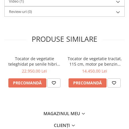
Video
(1)
Review-uri
(0)
PRODUSE SIMILARE
Tocator de vegetatie
Tocator de vegetatie tractat,
teleghidat pe senile hibrid,
115 cm, motor pe benzina
benzina, 120 cm, motor
de 15 CP, Jansen AT-120
22.950,00 Lei
14.450,00 Lei
Loncin 18 cp, 150 m,
RSC120PRO Hibrid
PRECOMANDĂ
PRECOMANDĂ
MAGAZINUL MEU
CLIENȚI