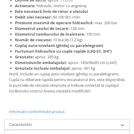
Actionare:
hidraulic, motor cu angrenaj
Este necesară linie de retur a uleiului
Debit ulei necesar:
60-100 litri /min
Presiune maximă de operare hidraulică:
max. 200 bar
Diametrul axului de tocare:
128 mm
Diametrul tamburului de înaintare:
150 mm
Număr de ciocane:
10 bucăți (1,2 kg)
Cuplaj auto-nivelant (ghidaj cu paralelogram)
Furtunuri hidraulice cu cuple rapide (LSQ-S1, 3/4")
Greutate:
aprox. 335 kg
Dimensiunile ambalajului:
aprox. 145x96x85 cm (LxlxÎ)
Greutate inclusiv ambalajul:
aprox. 361 kg
Notă: Include un cuplaj auto-nivelant (ghidaj cu paralelogram).
Cupla cu eliberare rapidă pentru excavatorul dvs. este disponibila
la punctele de vânzare obișnuite și trebuie conectat la cuplajul
tocătorului nostru! Acesta necesită modificări!
Informatii conformitate produs
Caracteristici