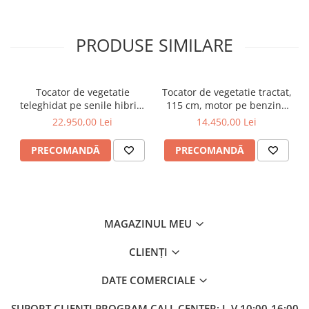
PRODUSE SIMILARE
Tocator de vegetatie
Tocator de vegetatie tractat,
teleghidat pe senile hibrid,
115 cm, motor pe benzina
benzina, 120 cm, motor
de 15 CP, Jansen AT-120
22.950,00 Lei
14.450,00 Lei
Loncin 18 cp, 150 m,
RSC120PRO Hibrid
PRECOMANDĂ
PRECOMANDĂ
MAGAZINUL MEU
CLIENȚI
DATE COMERCIALE
SUPORT CLIENȚI
PROGRAM CALL CENTER: L-V 10:00-16:00