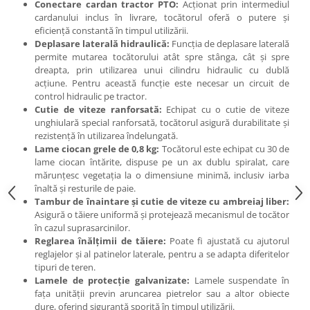
Conectare cardan tractor PTO:
Acționat prin intermediul
cardanului inclus în livrare, tocătorul oferă o putere și
eficiență constantă în timpul utilizării.
Deplasare laterală hidraulică:
Funcția de deplasare laterală
permite mutarea tocătorului atât spre stânga, cât și spre
dreapta, prin utilizarea unui cilindru hidraulic cu dublă
acțiune. Pentru această funcție este necesar un circuit de
control hidraulic pe tractor.
Cutie de viteze ranforsată:
Echipat cu o cutie de viteze
unghiulară special ranforsată, tocătorul asigură durabilitate și
rezistență în utilizarea îndelungată.
Lame ciocan grele de 0,8 kg:
Tocătorul este echipat cu 30 de
lame ciocan întărite, dispuse pe un ax dublu spiralat, care
mărunțesc vegetația la o dimensiune minimă, inclusiv iarba
înaltă și resturile de paie.
Tambur de înaintare și cutie de viteze cu ambreiaj liber:
Asigură o tăiere uniformă și protejează mecanismul de tocător
în cazul suprasarcinilor.
Reglarea înălțimii de tăiere:
Poate fi ajustată cu ajutorul
reglajelor și al patinelor laterale, pentru a se adapta diferitelor
tipuri de teren.
Lamele de protecție galvanizate:
Lamele suspendate în
fața unității previn aruncarea pietrelor sau a altor obiecte
dure, oferind siguranță sporită în timpul utilizării.