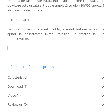
Unitatea de tăiere este livrată într-o ladă de lemn robustă. Cutia
de viteze este uscată și trebuie umplută cu ulei (80W90, aprox. 1
litru) înainte de utilizare.
Recomandare:
Datorită dimensiunii acestui utilaj, clientul trebuie să asigure
ajutor la descărcarea livrării, folosind un tractor sau un
motostivuitor.
Informatii conformitate produs
Caracteristici
Download (1)
Video
(1)
Review-uri
(0)