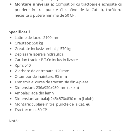
Montare universală:
Compatibil cu tractoarele echipate cu
prindere în trei puncte (începând de la Cat. I), tocătorul
necesită o putere minimă de 50 CP.
Specificatii
Latime de lucru: 2100 mm
Greutate: 550 kg
Greutate inclusiv ambalaj: 570 kg
Deplasare laterală hidraulică
Cardan tractor P.T.O: Inclus in livrare
Rpm: 540
Ø arbore de antrenare: 120 mm
Ø tambur de inaintare: 95 mm
Transmisie: curea de transmisie din 4 piese
Dimensiuni: 236x950x930 mm (Lxlxh)
Ambalaj: lada din lemn
Dimensiuni ambalaj: 245x870x830 mm (Lxlxh)
Montare: cuplare în trei puncte de la Cat. eu
Tractor: min. 50 CP
Notă: