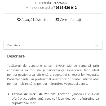
Cod Produs:
1775039
Ai nevoie de ajutor?
0369 630 012
Adaugă la Wishlist
Cere informații
Descriere
Descriere
Tocătorul de vegetație Jansen EFGCH-220 se remarcă prin
construcția sa robustă și performanța superioară, fiind ideal
pentru gestionarea eficientă a vegetației și resturilor vegetale.
Proiectat pentru uz profesional, acest tocător poate fi utilizat atât
pentru mulcire, cât și pentru mărunțirea vegetației dense.
Lățime de lucru de 210 cm:
Tocătorul Jansen EFGCH-220
oferă o acoperire largă, ceea ce îl face ideal pentru întreținerea
suprafețelor mari.