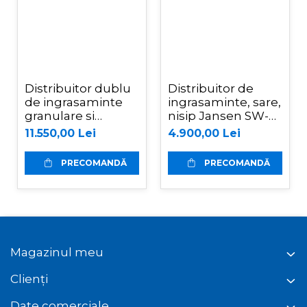
Distribuitor dublu
Distribuitor de
de ingrasaminte
ingrasaminte, sare,
granulare si
nisip Jansen SW-
material
200
11.550,00 Lei
4.900,00 Lei
antiderapant,
sistem hidraulic,
PRECOMANDĂ
PRECOMANDĂ
1500 litri, cardan
tractor, 2L1500H
Magazinul meu
Clienți
Date comerciale