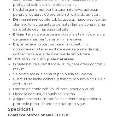
protejand palma si incheietura mainii.
Model ergonomic, pentru taieri intensive, apreciat
pentru precizia sa de profesionisti cat si de amatori.
De incredere
: comfortabila, usoara, manere solide din
aluminiu forjat, garantate pe viata / lama si contra-lama
din otel de cea mai buna calitate
Eficienta
: ajustare usoara si durabila a taierii / canelura
de taiere a sarmei / canal eliminare seva.
Ergonomica
: protectia mainii, a inchieturii si
optimizarea fortei exercitate este asigurata de capul
inclinat de tăiere si de sistemul de amortizare
FELCO 910 - Toc din piele naturala:
In piele naturala, rezistent la uzură, care oferă confortul
maxim.
Se poate atasa la centura prin bucla sau clema.
Cusături de înaltă calitate și finisare robustă a nitului din
oțel lustruit.
Extrem de confortabil in utilizare, practic si cu stil.
Fixare la centura, cu buclă sau clema.
Asigură protectie impotriva accidentelor (de taiere),
protectie pentru foarfece si transport sigur.
Specificatii
Foarfeca profesionala FELCO 8: