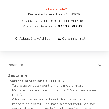
STOC EPUIZAT
Data de livrare:
Luni, 24.08.2026
Cod Produs:
FELCO 8 + FELCO 910
Ai nevoie de ajutor?
0369 630 012
Adaugă la Wishlist
Cere informații
Descriere
Descriere
Foarfeca profesionala FELCO 8
Taiere tip by pass / pentru mana medie, mare
Model ergonomic, identic cu FELCO 7, dar fara maner
rotativ.
Ofera protectie mainii datorita formei ideale a
manerelor, a varfului inclinat si a amortizorului de soc,
care reduc impactul de la finalul miscarii de taiere,