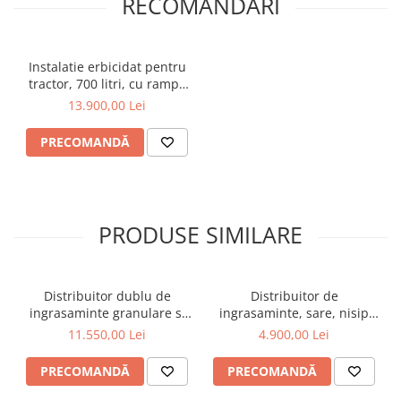
RECOMANDĂRI
Instalatie erbicidat pentru
tractor, 700 litri, cu rampa
de pulverizare 10 m, cardan
13.900,00 Lei
tractor
PRECOMANDĂ
PRODUSE SIMILARE
Distribuitor dublu de
Distribuitor de
ingrasaminte granulare si
ingrasaminte, sare, nisip
material antiderapant,
Jansen SW-200
11.550,00 Lei
4.900,00 Lei
sistem hidraulic, 1500 litri,
cardan tractor, 2L1500H
PRECOMANDĂ
PRECOMANDĂ