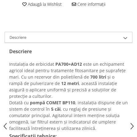
Adaugă la Wishlist
Cere informații
Descriere
Descriere
Instalația de erbicidat
PA700+AD12
este un echipament
agricol ideal pentru tratamente fitosanitare pe suprafețe
mari. Cu un rezervor din polietilenă de
700 litri
și o
rampă de pulverizare de
12 metri
, această instalație
asigură o aplicare uniformă și precisă a soluțiilor de
protecție a culturilor.
Dotată cu
pompă COMET BP110
, instalația dispune de un
sistem de control în
5 căi
, cu reglaj de presiune și
comutator principal. Agitatorul intern menține soluția
omogenă, iar filtrul extern și indicatorul de umplere
facilitează întreținerea și utilizarea zilnică.
Specificații tehnice: