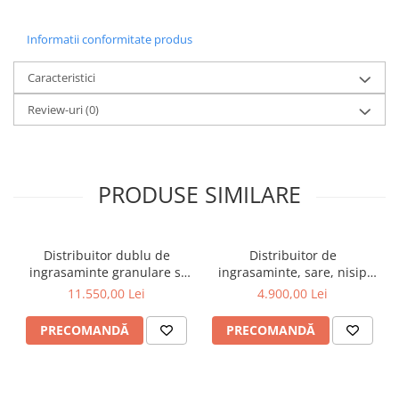
Informatii conformitate produs
Caracteristici
Review-uri
(0)
PRODUSE SIMILARE
Distribuitor dublu de
Distribuitor de
ingrasaminte granulare si
ingrasaminte, sare, nisip
material antiderapant,
Jansen SW-200
11.550,00 Lei
4.900,00 Lei
sistem hidraulic, 1500 litri,
cardan tractor, 2L1500H
PRECOMANDĂ
PRECOMANDĂ