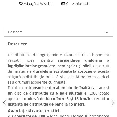
Adaugă la Wishlist
Cere informații
Descriere
Descriere
Distribuitorul de îngrășăminte
L300
este un echipament
versatil, ideal pentru
răspândirea uniformă a
îngrășămintelor granulate, semințelor și sării
. Construit
din materiale
durabile și rezistente la coroziune
, acesta
asigură o distribuție precisă și eficientă pe teren agricol
sau drumuri acoperite cu gheață.
Dotat cu
o transmisie din aluminiu de înaltă calitate
și
un disc de distribuție cu 6 pale ajustabile
, L300 poate
opera la
o viteză de lucru între 5 și 15 km/h
, oferind
o
distanță de distribuție de până la 15 metri
.
Avantaje și caracteristici:
✔
Capacitate de 300L
– ideal pentru ferme și întreținerea