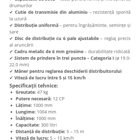
drumurilor
✔
Cutie de transmisie din aluminiu
– rezistență sporită
la uzură
✔
Distribuție uniformă
– pentru îngrășăminte, semințe și
sare
✔
Disc de distribuție cu 6 pale ajustabile
– reglaj precis
al aruncării
✔
Cadru metalic de 6 mm grosime
– durabilitate ridicată
✔
Sistem de prindere în trei puncte – Categoria I
(ø 19.0-
22.0 mm)
✔
Mâner pentru reglarea deschiderii distribuitorului
✔
Viteză de lucru între 5 și 15 km/h
Specificații tehnice:
Greutate:
47 kg
Putere necesară:
12 CP
Lățime:
1000 mm
Lungime:
1004 mm
Înălțime:
1000 mm
Capacitate:
300 litri
Distanță de distribuție:
5 – 15 m
Viteză de lucru:
5 – 15 km/h