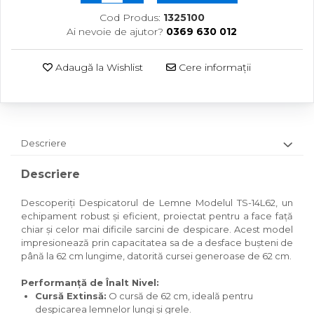
Cod Produs:
1325100
Ai nevoie de ajutor?
0369 630 012
Adaugă la Wishlist
Cere informații
Descriere
Descriere
Descoperiți Despicatorul de Lemne Modelul TS-14L62, un
echipament robust și eficient, proiectat pentru a face față
chiar și celor mai dificile sarcini de despicare. Acest model
impresionează prin capacitatea sa de a desface bușteni de
până la 62 cm lungime, datorită cursei generoase de 62 cm.
Performanță de Înalt Nivel:
Cursă Extinsă:
O cursă de 62 cm, ideală pentru
despicarea lemnelor lungi și grele.