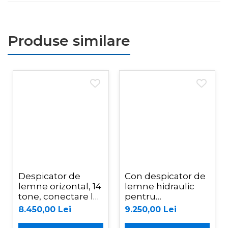
Produse similare
Despicator de
Con despicator de
lemne orizontal, 14
lemne hidraulic
tone, conectare la
pentru
sistem hidraulic
miniexcavator,
8.450,00 Lei
9.250,00 Lei
tractor, Jansen TS-
Jansen JSK-350-
14L105
MS01