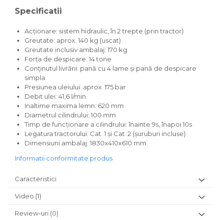
Specificatii
Acționare: sistem hidraulic, în 2 trepte (prin tractor)
Greutate: aprox. 140 kg (uscat)
Greutate inclusiv ambalaj: 170 kg
Forța de despicare: 14 tone
Conținutul livrării: pană cu 4 lame și pană de despicare
simpla
Presiunea uleiului: aprox. 175 bar
Debit ulei: 41,6 l/min.
Inaltime maxima lemn: 620 mm
Diametrul cilindrului: 100 mm
Timp de funcționare a cilindrului: înainte 9s, înapoi 10s
Legatura tractorului: Cat. 1 și Cat. 2 (șuruburi incluse)
Dimensiuni ambalaj: 1830x410x610 mm
Informatii conformitate produs
Caracteristici
Video
(1)
Review-uri
(0)