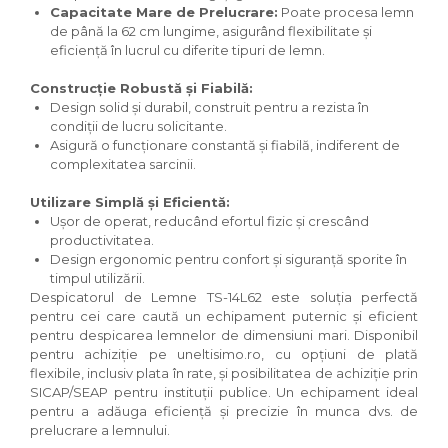
Capacitate Mare de Prelucrare:
Poate procesa lemn
de până la 62 cm lungime, asigurând flexibilitate și
eficiență în lucrul cu diferite tipuri de lemn.
Construcție Robustă și Fiabilă:
Design solid și durabil, construit pentru a rezista în
condiții de lucru solicitante.
Asigură o funcționare constantă și fiabilă, indiferent de
complexitatea sarcinii.
Utilizare Simplă și Eficientă:
Ușor de operat, reducând efortul fizic și crescând
productivitatea.
Design ergonomic pentru confort și siguranță sporite în
timpul utilizării.
Despicatorul de Lemne TS-14L62 este soluția perfectă
pentru cei care caută un echipament puternic și eficient
pentru despicarea lemnelor de dimensiuni mari. Disponibil
pentru achiziție pe uneltisimo.ro, cu opțiuni de plată
flexibile, inclusiv plata în rate, și posibilitatea de achiziție prin
SICAP/SEAP pentru instituții publice. Un echipament ideal
pentru a adăuga eficiență și precizie în munca dvs. de
prelucrare a lemnului.