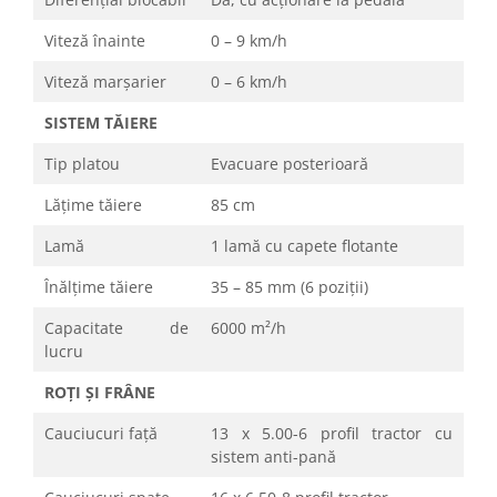
Viteză înainte
0 – 9 km/h
Viteză marșarier
0 – 6 km/h
SISTEM TĂIERE
Tip platou
Evacuare posterioară
Lățime tăiere
85 cm
Lamă
1 lamă cu capete flotante
Înălțime tăiere
35 – 85 mm (6 poziții)
Capacitate de
6000 m²/h
lucru
ROȚI ȘI FRÂNE
Cauciucuri față
13 x 5.00-6 profil tractor cu
sistem anti-pană