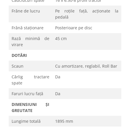
Cauciucuri spate
16 x 6.50-8 profil tractor
Frâne de lucru
Pe roțile față, acționate la
pedală
Frână staționare
Posterioare pe disc
Rază minimă de
45 cm
virare
DOTĂRI
Scaun
Cu amortizare, reglabil, Roll Bar
Cârlig tractare
Da
spate
Faruri lucru față
Da
DIMENSIUNI ȘI
GREUTATE
Lungime totală
1895 mm