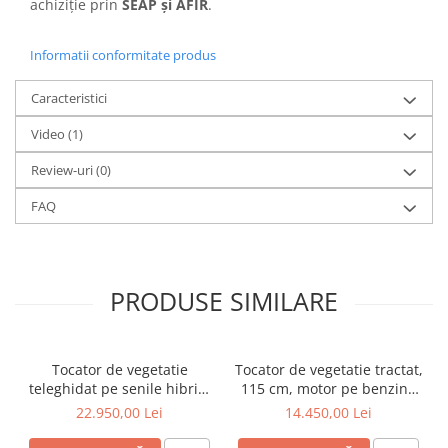
achiziție prin
SEAP și AFIR
.
Informatii conformitate produs
Caracteristici
Video
(1)
Review-uri
(0)
FAQ
PRODUSE SIMILARE
Tocator de vegetatie
Tocator de vegetatie tractat,
teleghidat pe senile hibrid,
115 cm, motor pe benzina
benzina, 120 cm, motor
de 15 CP, Jansen AT-120
22.950,00 Lei
14.450,00 Lei
Loncin 18 cp, 150 m,
RSC120PRO Hibrid