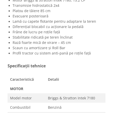
Motor Briggs & Stratton Intek 7180, 15.2 CP
Transmisie hidrostatică 2x4
Platou de tăiere 85 cm
Evacuare posterioară
Lamă cu capete flotante pentru adaptare la teren
Diferențial blocabil cu acționare la pedală
Frâne de lucru pe roțile față
Stabilitate ridicată pe teren înclinat
Rază foarte mică de virare – 45 cm
Scaun cu amortizare și Roll Bar
Profil tractor cu sistem anti-pană pe roțile față
Specificații tehnice
Caracteristică
Detalii
MOTOR
Model motor
Briggs & Stratton Intek 7180
Combustibil
Benzină