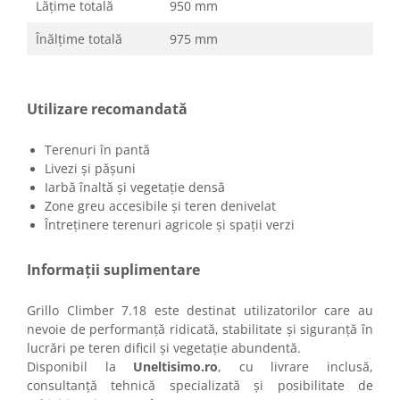
Lățime totală
950 mm
Înălțime totală
975 mm
Utilizare recomandată
Terenuri în pantă
Livezi și pășuni
Iarbă înaltă și vegetație densă
Zone greu accesibile și teren denivelat
Întreținere terenuri agricole și spații verzi
Informații suplimentare
Grillo Climber 7.18 este destinat utilizatorilor care au
nevoie de performanță ridicată, stabilitate și siguranță în
lucrări pe teren dificil și vegetație abundentă.
Disponibil la
Uneltisimo.ro
, cu livrare inclusă,
consultanță tehnică specializată și posibilitate de