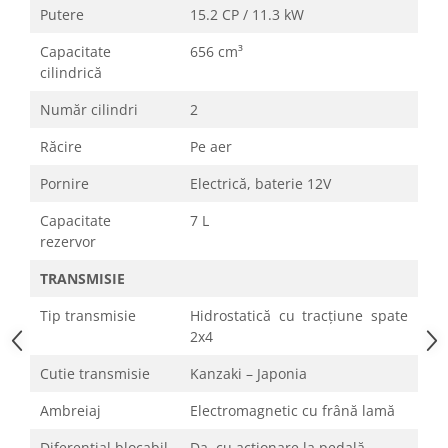
Putere
15.2 CP / 11.3 kW
Capacitate
656 cm³
cilindrică
Număr cilindri
2
Răcire
Pe aer
Pornire
Electrică, baterie 12V
Capacitate
7 L
rezervor
TRANSMISIE
Tip transmisie
Hidrostatică cu tracțiune spate
2x4
Cutie transmisie
Kanzaki – Japonia
Ambreiaj
Electromagnetic cu frână lamă
Diferențial blocabil
Da, cu acționare la pedală