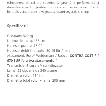
Utilaje sapat si prasit
echipament de calitate superioară, garantând performanță și
durabilitate pentru profesioniștii care au nevoie de un tocător
Afanatoare
hidraulic versatil pentru vegetație, resturi vegetale și crengi.
Freze de pamant
Prasitoare
Specificatii
Piese de schimb
Piese schimb Dumpere si Roabe
Greutate: 320 kg
Latime de lucru: 135 cm
Piese schimb miniexcavatoare
Necesar putere: 18 CP
Piese schimb Tocatoare Vegetatie
Necesar debit hidraulic: 30-45 litri/ min
Atasament: Euro/ Weidemann/ Bobcat
CONTRA COST * (
Piese schimb Tractoare
670 EUR fara tva atasamentul )
Cosire si tocare vegetatie
Transmisie: 3 curele V cu intinzator
Tocatoare de vegetatie
Lame: 22 ciocane de 340 grame
Diametru rotor: 114 mm
Tocatoare de vegetatie cu brat
Diametru total rotor + lame: 295 mm
Tocatoare de vegetatie teleghidate
Tocatoare vegetatie cardan tractor
Tocatoare vegetatie hidraulice
Tocatoare vegetatie motor termic