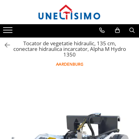
Toate Produsele
Tocatoare crengi si resturi vegetale
Despicatoare lemn
Tocator de vegetatie hidraulic, 135 cm,
conectare hidraulica incarcator, Alpha M Hydro
Prelucrare biomasa
1350
Aspiratoare si suflante frunze
Accesorii despicatoare
Balotiere
Despicatoare cu motor termic
Despicatoare electrice
Despicatoare hidraulice
Despicatoare priza tractor PTO
Fierastraie circulare lemne
Infoliatoare