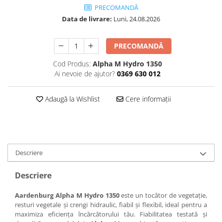
PRECOMANDĂ
Incarcatoare telescopice rotative
Data de livrare:
Luni, 24.08.2026
Motostivuitoare
Nacele
PRECOMANDĂ
Remorci
Cod Produs:
Alpha M Hydro 1350
Ai nevoie de ajutor?
0369 630 012
Remorci agricole
Remorci Tehnologice
Adaugă la Wishlist
Cere informații
Sisteme spalat
Transpaleti si stivuitoare
Trolii forestiere
Prelucrarea solului
Descriere
Accesorii utilaje
Descriere
Accesorii excavatoare
Colectoare de piatra
Aardenburg Alpha M Hydro 1350
este un tocător de vegetație,
Grape
resturi vegetale și crengi hidraulic, fiabil și flexibil, ideal pentru a
Lame nivelare pamant tractor
maximiza eficiența încărcătorului tău. Fiabilitatea testată și