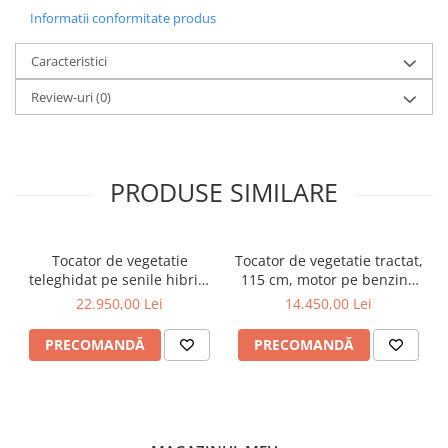
Cositoare
Informatii conformitate produs
Tractorase de tuns iarba
Caracteristici
Greble rotative
Review-uri
(0)
Motocositoare
Roboti de tuns iarba
Protectia si ingrijirea plantelor
PRODUSE SIMILARE
Atomizoare
Distribuitoare de ingrasaminte
Instalatii erbicidat
Tocator de vegetatie
Tocator de vegetatie tractat,
Masini de recoltat si cules
teleghidat pe senile hibrid,
115 cm, motor pe benzina
benzina, 120 cm, motor
de 15 CP, Jansen AT-120
22.950,00 Lei
14.450,00 Lei
Semanatori si plantatoare
Loncin 18 cp, 150 m,
RSC120PRO Hibrid
Tamburi irigatii
PRECOMANDĂ
PRECOMANDĂ
Vehicule electrice