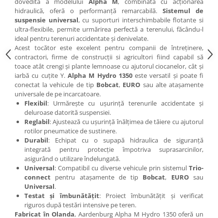
dovedită a modelului
Alpha M
, combinată cu acționarea
Pluguri
hidraulică, oferă o performanță remarcabilă.
Sistemul de
Pluguri de zapada
suspensie universal
, cu suporturi interschimbabile flotante si
ultra-flexibile, permite urmărirea perfectă a terenului, făcându-l
Sisteme foraj si burghie pamant
ideal pentru terenuri accidentate și denivelate.
Tamburi de nivelare
Acest tocător este excelent pentru companii de întreținere,
Miniexcavatoare
contractori, firme de construcții si agricultori fiind capabil să
toace atât crengi și plante lemnoase cu ajutorul ciocanelor, cât și
Buldoexcavatoare
iarbă cu cuțite Y.
Alpha M Hydro 1350
este versatil și poate fi
conectat la vehicule de tip
Bobcat
,
EURO
sau alte atașamente
Cupe
universale de pe incarcatoare.
Excavatoare
Flexibil
: Urmărește cu ușurință terenurile accidentate și
deluroase datorită suspensiei.
Freze de zapada
Reglabil
: Ajustează cu ușurință înălțimea de tăiere cu ajutorul
Incarcatoare frontale
rotilor pneumatice de sustinere.
Durabil
: Echipat cu o supapă hidraulica de siguranță
Masini batut stalpi
integrată pentru protecție împotriva suprasarcinilor,
asigurând o utilizare îndelungată.
Masini de sapat santuri
Universal
: Compatibil cu diverse vehicule prin sistemul
Trio-
Mini-Buldoexcavatoare
connect
pentru atașamente de tip
Bobcat
,
EURO
sau
Universal
.
Motocultoare si accesorii
Testat și îmbunătățit
: Proiect îmbunătățit și verificat
riguros după testări intensive pe teren.
Retroexcavatoare
Fabricat în Olanda
, Aardenburg Alpha M Hydro 1350 oferă un