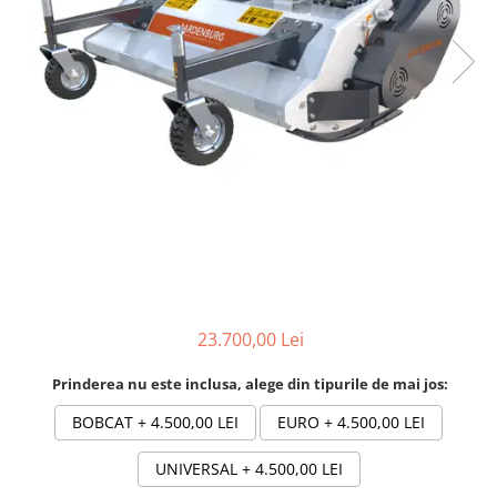
Linii taiere si despicare
Masini de maturat
Mori de cereale
Polizoare de cioturi pomi
Tocatoare electrice
Tocatoare hidraulice
Tocatoare pe benzina
Tocatoare priza PTO tractor
Utilaje de fabricat peleti
Transport si manipulare
23.700,00 Lei
Dumpere si roabe
Prinderea nu este inclusa, alege din tipurile de mai jos:
Accesorii dumpere
BOBCAT
+ 4.500,00 LEI
EURO
+ 4.500,00 LEI
Benzi transportoare
Cupe transport
UNIVERSAL
+ 4.500,00 LEI
Incarcatoare telescopice