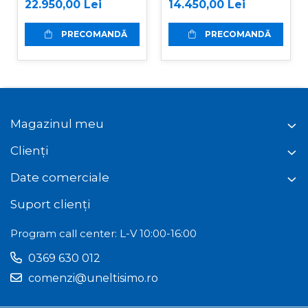
senile hibrid,
benzina de 15 CP,
22.950,00 Lei
14.450,00 Lei
benzina, 120 cm,
Jansen AT-120
motor Loncin 18
PRECOMANDĂ
PRECOMANDĂ
cp, 150 m,
RSC120PRO Hibrid
Magazinul meu
Clienți
Date comerciale
Suport clienți
Program call center: L-V 10:00-16:00
0369 630 012
comenzi@uneltisimo.ro