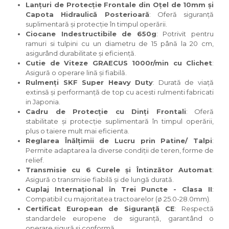
Lanțuri de Protecție Frontale din Oțel de 10mm și
Capota Hidraulică Posterioară
: Oferă siguranță
suplimentară și protecție în timpul operării.
Ciocane Indestructibile de 650g
: Potrivit pentru
ramuri si tulpini cu un diametru de 15 până la 20 cm,
asigurând durabilitate și eficiență.
Cutie de Viteze GRAECUS 1000r/min cu Clichet
:
Asigură o operare lină și fiabilă.
Rulmenți SKF Super Heavy Duty
: Durată de viață
extinsă și performanță de top cu acesti rulmenti fabricati
in Japonia.
Cadru de Protecție cu Dinți Frontali
: Oferă
stabilitate și protecție suplimentară în timpul operării,
plus o taiere mult mai eficienta.
Reglarea Înălțimii de Lucru prin Patine/ Talpi
:
Permite adaptarea la diverse condiții de teren, forme de
relief.
Transmisie cu 6 Curele și Întinzător Automat
:
Asigură o transmisie fiabilă și de lungă durată.
Cuplaj Internațional în Trei Puncte - Clasa II
:
Compatibil cu majoritatea tractoarelor (ø 25.0-28.0mm).
Certificat European de Siguranță CE
: Respectă
standardele europene de siguranță, garantând o
operare sigură și conformă.