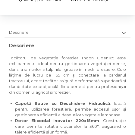
Descriere
Descriere
Tocătorul de vegetație forestier Thoon Open165 este
echipamentul ideal pentru gestionarea vegetației dense,
dar si a ramurilor si tulpinilor groase în medii forestiere. Cu o
lățime de lucru de 165 cm și conectare la cardanul
tractorului, acest tocător asigură performanță superioară și
durabilitate excepțională, fiind perfect pentru profesioniștii
din domeniul agricol și forestier.
Capotă Spate cu Deschidere Hidraulică
: Ideală
pentru utilizarea forestieră, permite accesul ușor și
gestionarea eficientă a deșeurilor vegetale lemnoase.
Rotor Elicoidal Inovator 220x15mm
: Construcție
care permite rotația ciocanelor la 360°, asigurând o
tăiere eficientă și uniformă.