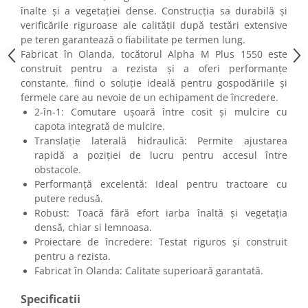
înalte și a vegetației dense. Construcția sa durabilă și
verificările riguroase ale calității după testări extensive
pe teren garantează o fiabilitate pe termen lung.
Fabricat în Olanda, tocătorul Alpha M Plus 1550 este
construit pentru a rezista și a oferi performanțe
constante, fiind o soluție ideală pentru gospodăriile și
fermele care au nevoie de un echipament de încredere.
2-în-1: Comutare ușoară între cosit și mulcire cu
capota integrată de mulcire.
Translație laterală hidraulică: Permite ajustarea
rapidă a poziției de lucru pentru accesul între
obstacole.
Performanță excelentă: Ideal pentru tractoare cu
putere redusă.
Robust: Toacă fără efort iarba înaltă și vegetația
densă, chiar si lemnoasa.
Proiectare de încredere: Testat riguros și construit
pentru a rezista.
Fabricat în Olanda: Calitate superioară garantată.
Specificatii