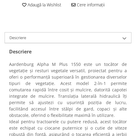
Adaugă la Wishlist
Cere informații
Descriere
Descriere
Aardenburg Alpha M Plus 1550 este un tocător de
vegetație și resturi vegetale versatil, proiectat pentru a
oferi o performanță superioară în gestionarea diverselor
tipuri de vegetație. Acest model 2-în-1 permite
comutarea rapidă între cosit și mulcire, datorită capotei
integrate de mulcire. Translația laterală hidraulică îți
permite să ajustezi cu ușurință poziția de lucru,
facilitând accesul între stâlpi de gard, copaci și alte
obstacole, oferind o flexibilitate maximă în utilizare.
Ideal pentru tractoarele cu putere redusă, acest tocător
este echipat cu ciocane puternice și o cutie de viteze
robustă din fontă, asigurând o tocarea eficientă a ierbii