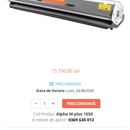
Transpaleti si stivuitoare
Freze de zapada
Polizoare de cioturi pomi
Trolii forestiere
Incarcatoare frontale
Tocatoare electrice
Masini batut stalpi
Tocatoare hidraulice
Masini de sapat santuri
Tocatoare pe benzina
Mini-Buldoexcavatoare
Tocatoare priza PTO tractor
Motocultoare si accesorii
Utilaje de fabricat peleti
Retroexcavatoare
Utilaje sapat si prasit
15.150,00 Lei
Afanatoare
Freze de pamant
PRECOMANDĂ
Prasitoare
Data de livrare:
Luni, 24.08.2026
PRECOMANDĂ
Cod Produs:
Alpha M plus 1550
Ai nevoie de ajutor?
0369 630 012