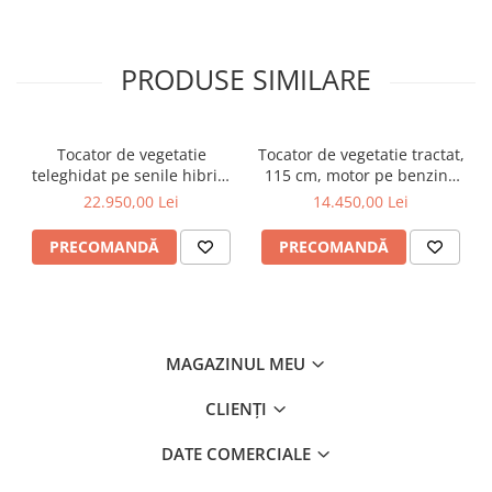
PRODUSE SIMILARE
Tocator de vegetatie
Tocator de vegetatie tractat,
teleghidat pe senile hibrid,
115 cm, motor pe benzina
benzina, 120 cm, motor
de 15 CP, Jansen AT-120
22.950,00 Lei
14.450,00 Lei
Loncin 18 cp, 150 m,
RSC120PRO Hibrid
PRECOMANDĂ
PRECOMANDĂ
MAGAZINUL MEU
CLIENȚI
DATE COMERCIALE