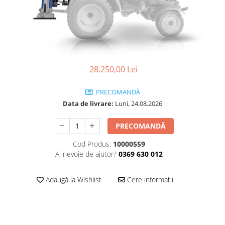
Transpaleti si stivuitoare
Freze de zapada
Polizoare de cioturi pomi
Trolii forestiere
Incarcatoare frontale
Tocatoare electrice
Masini batut stalpi
Tocatoare hidraulice
Masini de sapat santuri
Tocatoare pe benzina
28.250,00 Lei
Mini-Buldoexcavatoare
Tocatoare priza PTO tractor
Motocultoare si accesorii
Utilaje de fabricat peleti
PRECOMANDĂ
Retroexcavatoare
Data de livrare:
Luni, 24.08.2026
Utilaje sapat si prasit
PRECOMANDĂ
Afanatoare
Cod Produs:
10000559
Freze de pamant
Ai nevoie de ajutor?
0369 630 012
Prasitoare
Adaugă la Wishlist
Cere informații