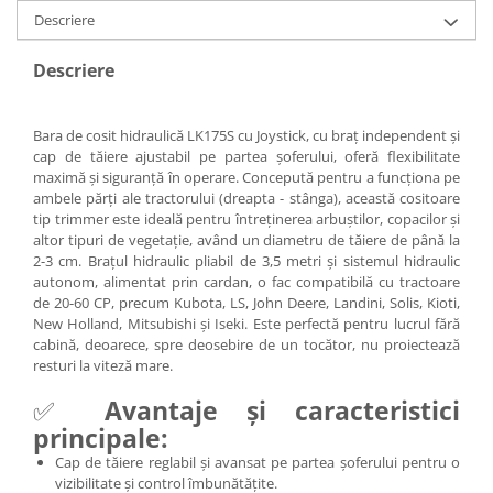
Descriere
Descriere
Bara de cosit hidraulică LK175S cu Joystick, cu braț independent și
cap de tăiere ajustabil pe partea șoferului, oferă flexibilitate
maximă și siguranță în operare. Concepută pentru a funcționa pe
ambele părți ale tractorului (dreapta - stânga), această cositoare
tip trimmer este ideală pentru întreținerea arbuștilor, copacilor și
altor tipuri de vegetație, având un diametru de tăiere de până la
2-3 cm. Brațul hidraulic pliabil de 3,5 metri și sistemul hidraulic
autonom, alimentat prin cardan, o fac compatibilă cu tractoare
de 20-60 CP, precum Kubota, LS, John Deere, Landini, Solis, Kioti,
New Holland, Mitsubishi și Iseki. Este perfectă pentru lucrul fără
cabină, deoarece, spre deosebire de un tocător, nu proiectează
resturi la viteză mare.
✅
Avantaje și caracteristici
principale:
Cap de tăiere reglabil și avansat pe partea șoferului pentru o
vizibilitate și control îmbunătățite.