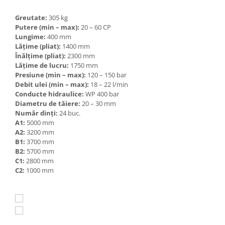
Greutate:
305 kg
Putere (min – max):
20 – 60 CP
Lungime:
400 mm
Lățime (pliat):
1400 mm
Înălțime (pliat):
2300 mm
Lățime de lucru:
1750 mm
Presiune (min – max):
120 – 150 bar
Debit ulei (min – max):
18 – 22 l/min
Conducte hidraulice:
WP 400 bar
Diametru de tăiere:
20 – 30 mm
Număr dinți:
24 buc.
A1:
5000 mm
A2:
3200 mm
B1:
3700 mm
B2:
5700 mm
C1:
2800 mm
C2:
1000 mm