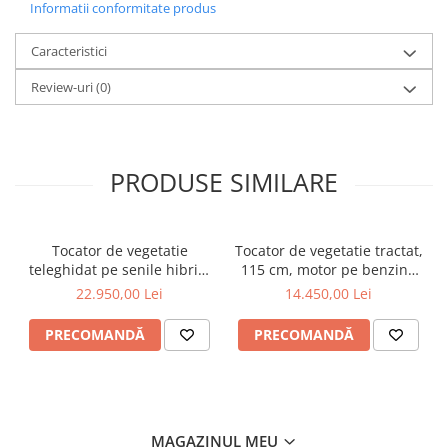
Informatii conformitate produs
Caracteristici
Review-uri
(0)
PRODUSE SIMILARE
Tocator de vegetatie
Tocator de vegetatie tractat,
teleghidat pe senile hibrid,
115 cm, motor pe benzina
benzina, 120 cm, motor
de 15 CP, Jansen AT-120
22.950,00 Lei
14.450,00 Lei
Loncin 18 cp, 150 m,
RSC120PRO Hibrid
PRECOMANDĂ
PRECOMANDĂ
MAGAZINUL MEU