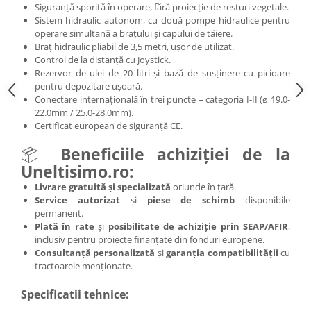
Siguranță sporită în operare, fără proiecție de resturi vegetale.
Sistem hidraulic autonom, cu două pompe hidraulice pentru
operare simultană a brațului și capului de tăiere.
Braț hidraulic pliabil de 3,5 metri, ușor de utilizat.
Control de la distanță cu Joystick.
Rezervor de ulei de 20 litri și bază de susținere cu picioare
pentru depozitare ușoară.
Conectare internațională în trei puncte – categoria I-II (ø 19.0-
22.0mm / 25.0-28.0mm).
Certificat european de siguranță CE.
📦
Beneficiile achiziției de la
Uneltisimo.ro:
Livrare gratuită și specializată
oriunde în țară.
Service autorizat
și
piese de schimb
disponibile
permanent.
Plată în rate
și
posibilitate de achiziție prin SEAP/AFIR
,
inclusiv pentru proiecte finanțate din fonduri europene.
Consultanță personalizată
și
garanția compatibilității
cu
tractoarele menționate.
Specificatii tehnice: