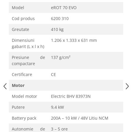
Model
eROT 70 EVO
Cod produs
6200 310
Greutate
410 kg
Dimensiuni
1.206 x 1.333 x 631 mm
gabarit (L x l x h)
Presiune de
137 g/cm²
compactare
Certificare
CE
Motor
Model motor
Electric BHV 83973N
Putere
9,4 kW
Battery pack
200A – 10 kW / 48V Litiu NCM
Autonomie de
3 – 5 ore