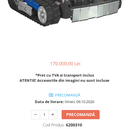
Transpaleti si stivuitoare
Freze de zapada
Polizoare de cioturi pomi
Trolii forestiere
Incarcatoare frontale
Tocatoare electrice
Masini batut stalpi
Tocatoare hidraulice
Masini de sapat santuri
Tocatoare pe benzina
Mini-Buldoexcavatoare
Tocatoare priza PTO tractor
Motocultoare si accesorii
Utilaje de fabricat peleti
Retroexcavatoare
170.000,00 Lei
Utilaje sapat si prasit
Afanatoare
*Pret cu TVA si transport inclus
ATENTIE! Accesoriile din imagini nu sunt incluse
Freze de pamant
Prasitoare
PRECOMANDĂ
Data de livrare:
Vineri, 09.10.2026
PRECOMANDĂ
Cod Produs:
6200310