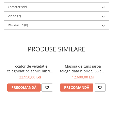
Caracteristici
Video
(2)
Review-uri
(0)
PRODUSE SIMILARE
Tocator de vegetatie
Masina de tuns iarba
teleghidat pe senile hibrid,
teleghidata hibrida, 55 cm,
benzina, 120 cm, motor
motor Loncin 9 cp - RSC55
22.950,00 Lei
12.600,00 Lei
Loncin 18 cp, 150 m,
RSC120PRO Hibrid
PRECOMANDĂ
PRECOMANDĂ