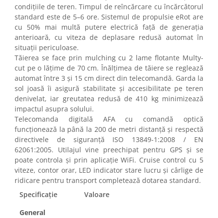
condițiile de teren. Timpul de reîncărcare cu încărcătorul
standard este de 5–6 ore. Sistemul de propulsie eRot are
cu 50% mai multă putere electrică față de generația
anterioară, cu viteza de deplasare redusă automat în
situații periculoase.
Tăierea se face prin mulching cu 2 lame flotante Multy-
cut pe o lățime de 70 cm. Înălțimea de tăiere se reglează
automat între 3 și 15 cm direct din telecomandă. Garda la
sol joasă îi asigură stabilitate și accesibilitate pe teren
denivelat, iar greutatea redusă de 410 kg minimizează
impactul asupra solului.
Telecomanda digitală AFA cu comandă optică
funcționează la până la 200 de metri distanță și respectă
directivele de siguranță ISO 13849-1:2008 / EN
62061:2005. Utilajul vine preechipat pentru GPS și se
poate controla și prin aplicație WiFi. Cruise control cu 5
viteze, contor orar, LED indicator stare lucru și cârlige de
ridicare pentru transport completează dotarea standard.
Specificație
Valoare
General