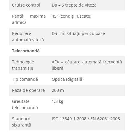
Cruise control
Da – 5 trepte de viteză
Pantă maximă
45° (condiții uscate)
admisă
Reducere
Da – în situații periculoase
automată viteză
Telecomandă
Tehnologie
AFA – căutare automată frecvență
transmisie
liberă
Tip comandă
Optică (digitală)
Rază de operare
200 m
Greutate
1,3 kg
telecomandă
Standard
ISO 13849-1:2008 / EN 62061:2005
siguranță