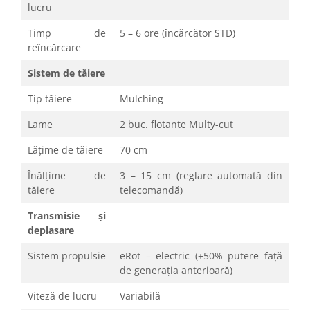
lucru
Timp de
5 – 6 ore (încărcător STD)
reîncărcare
Sistem de tăiere
Tip tăiere
Mulching
Lame
2 buc. flotante Multy-cut
Lățime de tăiere
70 cm
Înălțime de
3 – 15 cm (reglare automată din
tăiere
telecomandă)
Transmisie și
deplasare
Sistem propulsie
eRot – electric (+50% putere față
de generația anterioară)
Viteză de lucru
Variabilă