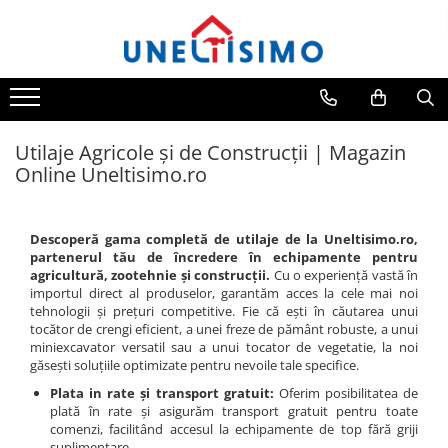
Toate Produsele
Tocatoare crengi si resturi vegetale
Despicatoare lemn
Utilaje Agricole și de Construcții | Magazin
Prelucrare biomasa
Online Uneltisimo.ro
Aspiratoare si suflante frunze
Accesorii despicatoare
Descoperă gama completă de utilaje de la Uneltisimo.ro,
Balotiere
partenerul tău de încredere în echipamente pentru
agricultură, zootehnie și construcții.
Cu o experiență vastă în
Despicatoare cu motor termic
importul direct al produselor, garantăm acces la cele mai noi
Despicatoare electrice
tehnologii și prețuri competitive. Fie că ești în căutarea unui
tocător de crengi eficient, a unei freze de pământ robuste, a unui
Despicatoare hidraulice
miniexcavator versatil sau a unui tocator de vegetatie, la noi
găsești soluțiile optimizate pentru nevoile tale specifice.
Despicatoare priza tractor PTO
Plata in rate și transport gratuit:
Oferim posibilitatea de
Fierastraie circulare lemne
plată în rate și asigurăm transport gratuit pentru toate
comenzi, facilitând accesul la echipamente de top fără griji
Infoliatoare
suplimentare.