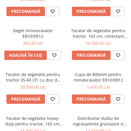
Pluguri
Graecus GK90pro
Pluguri de zapada
PRECOMANDĂ
PRECOMANDĂ
Sisteme foraj si burghie pamant
Tamburi de nivelare
Deget miniexcavator
Tocator de vegetatie pentru
Miniexcavatoare
EB10/EB12
tractor, 165 cm, conectare
cardan tractor, MKD165
Buldoexcavatoare
950,00 Lei
10.500,00 Lei
Graecus
Cupe
ADAUGĂ ÎN COȘ
PRECOMANDĂ
Excavatoare
Freze de zapada
Tocator de vegetatie pentru
Cupa de 800mm pentru
Incarcatoare frontale
tractor 35-60 CP, cu disc de
miniexcavator EB10/EB12
cosire lateral cu palpator, 155
20.550,00 Lei
1.600,00 Lei
Masini batut stalpi
cm, conectare cardan tractor ,
Graecus ATK155-H
Masini de sapat santuri
PRECOMANDĂ
PRECOMANDĂ
Mini-Buldoexcavatoare
Motocultoare si accesorii
Tocator de vegetatie heavy-
Distribuitor dublu de
duty pentru tractor, 165 cm,
ingrasaminte granulare si
Retroexcavatoare
conectare cardan tractor,
material antiderapant, sistem
15.800,00 Lei
11.550,00 Lei