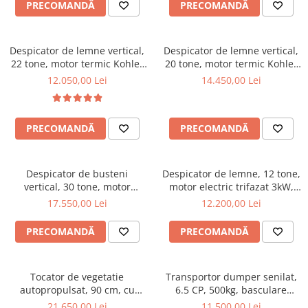
PRECOMANDĂ
PRECOMANDĂ
Incarcatoare telescopice rotative
Motostivuitoare
Despicator de lemne vertical,
Despicator de lemne vertical,
Nacele
22 tone, motor termic Kohler
20 tone, motor termic Kohler
6.5 CP, Jansen HS-22A62
de 6.5CP, Jansen HS-20H110
12.050,00 Lei
14.450,00 Lei
Remorci
Remorci agricole
Remorci Tehnologice
PRECOMANDĂ
PRECOMANDĂ
Sisteme spalat
Transpaleti si stivuitoare
Despicator de busteni
Despicator de lemne, 12 tone,
Trolii forestiere
vertical, 30 tone, motor
motor electric trifazat 3kW,
electric trifazat/ priza tractor
Ceccato Olindo SPLE12T
17.550,00 Lei
12.200,00 Lei
Prelucrarea solului
PTO ,Jansen TS-30K
Accesorii utilaje
PRECOMANDĂ
PRECOMANDĂ
Accesorii excavatoare
Colectoare de piatra
Tocator de vegetatie
Transportor dumper senilat,
Grape
autopropulsat, 90 cm, cu
6.5 CP, 500kg, basculare
Lame nivelare pamant tractor
motor pe benzina, 15 CP,
mecanica, Graecus D500
21.650,00 Lei
11.500,00 Lei