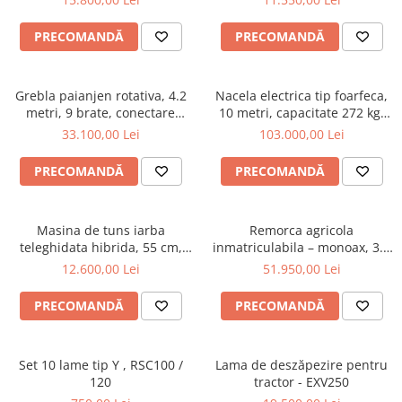
Utilaje sapat si prasit
BK165
hidraulic, 1500 litri, cardan
tractor, 2L1500H
Afanatoare
PRECOMANDĂ
PRECOMANDĂ
Freze de pamant
Prasitoare
Grebla paianjen rotativa, 4.2
Nacela electrica tip foarfeca,
Piese de schimb
metri, 9 brate, conectare
10 metri, capacitate 272 kg,
Piese schimb Dumpere si Roabe
cardan tractor, Zeppelin 042Z
Magni ES1008AC+
33.100,00 Lei
103.000,00 Lei
Piese schimb miniexcavatoare
PRECOMANDĂ
PRECOMANDĂ
Piese schimb Tocatoare Vegetatie
Piese schimb Tractoare
Masina de tuns iarba
Remorca agricola
Cosire si tocare vegetatie
teleghidata hibrida, 55 cm,
inmatriculabila – monoax, 3.5
Tocatoare de vegetatie
motor Loncin 9 cp - RSC55
tone, basculabilă pe 3 părți,
12.600,00 Lei
51.950,00 Lei
Oehler EDK 35 S
Tocatoare de vegetatie cu brat
PRECOMANDĂ
PRECOMANDĂ
Tocatoare de vegetatie teleghidate
Tocatoare vegetatie cardan tractor
Tocatoare vegetatie hidraulice
Set 10 lame tip Y , RSC100 /
Lama de deszăpezire pentru
120
tractor - EXV250
Tocatoare vegetatie motor termic