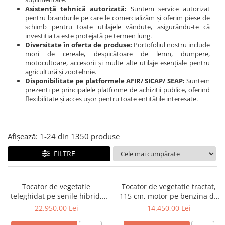
Linii taiere si despicare
Asistență tehnică autorizată:
Suntem service autorizat
pentru brandurile pe care le comercializăm și oferim piese de
Masini de maturat
schimb pentru toate utilajele vândute, asigurându-te că
investiția ta este protejată pe termen lung.
Mori de cereale
Diversitate în oferta de produse:
Portofoliul nostru include
mori de cereale, despicătoare de lemn, dumpere,
Polizoare de cioturi pomi
motocultoare, accesorii și multe alte utilaje esențiale pentru
Tocatoare electrice
agricultură și zootehnie.
Disponibilitate pe platformele AFIR/ SICAP/ SEAP:
Suntem
Tocatoare hidraulice
prezenți pe principalele platforme de achiziții publice, oferind
flexibilitate și acces ușor pentru toate entitățile interesate.
Tocatoare pe benzina
Tocatoare priza PTO tractor
Utilaje de fabricat peleti
Afișează:
1-
24
din
1350
produse
Transport si manipulare
FILTRE
Dumpere si roabe
Accesorii dumpere
Tocator de vegetatie
Tocator de vegetatie tractat,
Benzi transportoare
teleghidat pe senile hibrid,
115 cm, motor pe benzina de
benzina, 120 cm, motor
15 CP, Jansen AT-120
22.950,00 Lei
14.450,00 Lei
Cupe transport
Loncin 18 cp, 150 m,
Incarcatoare telescopice
RSC120PRO Hibrid