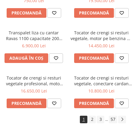
750,00 Lei
19.500,00 Lei
Cositoare
Tractorase de tuns iarba
PRECOMANDĂ
PRECOMANDĂ
Greble rotative
Motocositoare
Transpalet liza cu cantar
Tocator de crengi si resturi
Ravas 1100 capacitate 2000
vegetale, motor pe benzina de
Roboti de tuns iarba
KG
15 CP, Jansen GTS-1500E
6.900,00 Lei
14.450,00 Lei
Protectia si ingrijirea plantelor
Atomizoare
ADAUGĂ ÎN COȘ
PRECOMANDĂ
Distribuitoare de ingrasaminte
Instalatii erbicidat
Tocator de crengi si resturi
Tocator de crengi si resturi
vegetale profesional, motor
vegetale, conectare cardan
Masini de recoltat si cules
pe benzina Kohler de 15 CP,
tractor, diametru maxim 10
16.650,00 Lei
10.800,00 Lei
Semanatori si plantatoare
Jansen GTS-2000pro
cm, Jansen BX-42S
Tamburi irigatii
PRECOMANDĂ
PRECOMANDĂ
Vehicule electrice
1
2
3
57
...