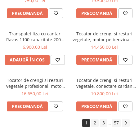
750,00 Lei
19.500,00 Lei
Cositoare
Tractorase de tuns iarba
PRECOMANDĂ
PRECOMANDĂ
Greble rotative
Motocositoare
Transpalet liza cu cantar
Tocator de crengi si resturi
Ravas 1100 capacitate 2000
vegetale, motor pe benzina de
Roboti de tuns iarba
KG
15 CP, Jansen GTS-1500E
6.900,00 Lei
14.450,00 Lei
Protectia si ingrijirea plantelor
Atomizoare
ADAUGĂ ÎN COȘ
PRECOMANDĂ
Distribuitoare de ingrasaminte
Instalatii erbicidat
Tocator de crengi si resturi
Tocator de crengi si resturi
vegetale profesional, motor
vegetale, conectare cardan
Masini de recoltat si cules
pe benzina Kohler de 15 CP,
tractor, diametru maxim 10
16.650,00 Lei
10.800,00 Lei
Semanatori si plantatoare
Jansen GTS-2000pro
cm, Jansen BX-42S
Tamburi irigatii
PRECOMANDĂ
PRECOMANDĂ
Vehicule electrice
1
2
3
57
...