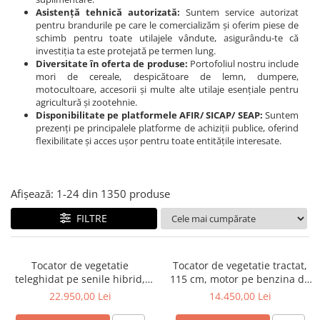
Linii taiere si despicare
Asistență tehnică autorizată:
Suntem service autorizat
pentru brandurile pe care le comercializăm și oferim piese de
Masini de maturat
schimb pentru toate utilajele vândute, asigurându-te că
investiția ta este protejată pe termen lung.
Mori de cereale
Diversitate în oferta de produse:
Portofoliul nostru include
mori de cereale, despicătoare de lemn, dumpere,
Polizoare de cioturi pomi
motocultoare, accesorii și multe alte utilaje esențiale pentru
Tocatoare electrice
agricultură și zootehnie.
Disponibilitate pe platformele AFIR/ SICAP/ SEAP:
Suntem
Tocatoare hidraulice
prezenți pe principalele platforme de achiziții publice, oferind
flexibilitate și acces ușor pentru toate entitățile interesate.
Tocatoare pe benzina
Tocatoare priza PTO tractor
Utilaje de fabricat peleti
Afișează:
1-
24
din
1350
produse
Transport si manipulare
FILTRE
Dumpere si roabe
Accesorii dumpere
Tocator de vegetatie
Tocator de vegetatie tractat,
Benzi transportoare
teleghidat pe senile hibrid,
115 cm, motor pe benzina de
benzina, 120 cm, motor
15 CP, Jansen AT-120
22.950,00 Lei
14.450,00 Lei
Cupe transport
Loncin 18 cp, 150 m,
Incarcatoare telescopice
RSC120PRO Hibrid