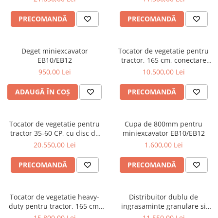
Pluguri
Graecus GK90pro
Pluguri de zapada
PRECOMANDĂ
PRECOMANDĂ
Sisteme foraj si burghie pamant
Tamburi de nivelare
Deget miniexcavator
Tocator de vegetatie pentru
Miniexcavatoare
EB10/EB12
tractor, 165 cm, conectare
cardan tractor, MKD165
Buldoexcavatoare
950,00 Lei
10.500,00 Lei
Graecus
Cupe
ADAUGĂ ÎN COȘ
PRECOMANDĂ
Excavatoare
Freze de zapada
Tocator de vegetatie pentru
Cupa de 800mm pentru
Incarcatoare frontale
tractor 35-60 CP, cu disc de
miniexcavator EB10/EB12
cosire lateral cu palpator, 155
20.550,00 Lei
1.600,00 Lei
Masini batut stalpi
cm, conectare cardan tractor ,
Graecus ATK155-H
Masini de sapat santuri
PRECOMANDĂ
PRECOMANDĂ
Mini-Buldoexcavatoare
Motocultoare si accesorii
Tocator de vegetatie heavy-
Distribuitor dublu de
duty pentru tractor, 165 cm,
ingrasaminte granulare si
Retroexcavatoare
conectare cardan tractor,
material antiderapant, sistem
15.800,00 Lei
11.550,00 Lei