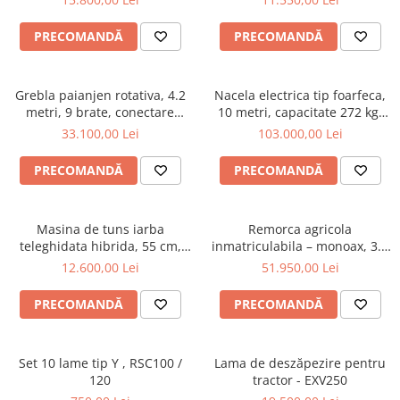
Utilaje sapat si prasit
BK165
hidraulic, 1500 litri, cardan
tractor, 2L1500H
Afanatoare
PRECOMANDĂ
PRECOMANDĂ
Freze de pamant
Prasitoare
Grebla paianjen rotativa, 4.2
Nacela electrica tip foarfeca,
Piese de schimb
metri, 9 brate, conectare
10 metri, capacitate 272 kg,
Piese schimb Dumpere si Roabe
cardan tractor, Zeppelin 042Z
Magni ES1008AC+
33.100,00 Lei
103.000,00 Lei
Piese schimb miniexcavatoare
PRECOMANDĂ
PRECOMANDĂ
Piese schimb Tocatoare Vegetatie
Piese schimb Tractoare
Masina de tuns iarba
Remorca agricola
Cosire si tocare vegetatie
teleghidata hibrida, 55 cm,
inmatriculabila – monoax, 3.5
Tocatoare de vegetatie
motor Loncin 9 cp - RSC55
tone, basculabilă pe 3 părți,
12.600,00 Lei
51.950,00 Lei
Oehler EDK 35 S
Tocatoare de vegetatie cu brat
PRECOMANDĂ
PRECOMANDĂ
Tocatoare de vegetatie teleghidate
Tocatoare vegetatie cardan tractor
Tocatoare vegetatie hidraulice
Set 10 lame tip Y , RSC100 /
Lama de deszăpezire pentru
120
tractor - EXV250
Tocatoare vegetatie motor termic