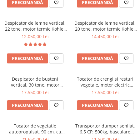
PRECOMANDĂ
PRECOMANDĂ
Incarcatoare telescopice rotative
Motostivuitoare
Despicator de lemne vertical,
Despicator de lemne vertical,
Nacele
22 tone, motor termic Kohler
20 tone, motor termic Kohler
6.5 CP, Jansen HS-22A62
de 6.5CP, Jansen HS-20H110
12.050,00 Lei
14.450,00 Lei
Remorci
Remorci agricole
Remorci Tehnologice
PRECOMANDĂ
PRECOMANDĂ
Sisteme spalat
Transpaleti si stivuitoare
Despicator de busteni
Tocator de crengi si resturi
Trolii forestiere
vertical, 30 tone, motor
vegetale, motor electric
electric trifazat/ priza tractor
trifazat de 10 CP, diametru
17.550,00 Lei
17.550,00 Lei
Prelucrarea solului
PTO ,Jansen TS-30K
maxim 8 cm, Ceccato Olindo
Accesorii utilaje
TRIBIG10HP
PRECOMANDĂ
PRECOMANDĂ
Accesorii excavatoare
Colectoare de piatra
Tocator de vegetatie
Transportor dumper senilat,
Grape
autopropulsat, 90 cm, cu
6.5 CP, 500kg, basculare
Lame nivelare pamant tractor
motor pe benzina, 15 CP,
mecanica, Graecus D500
21.650,00 Lei
11.500,00 Lei