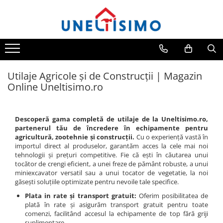
Toate Produsele
Tocatoare crengi si resturi vegetale
Despicatoare lemn
Utilaje Agricole și de Construcții | Magazin
Prelucrare biomasa
Online Uneltisimo.ro
Aspiratoare si suflante frunze
Accesorii despicatoare
Descoperă gama completă de utilaje de la Uneltisimo.ro,
Balotiere
partenerul tău de încredere în echipamente pentru
agricultură, zootehnie și construcții.
Cu o experiență vastă în
Despicatoare cu motor termic
importul direct al produselor, garantăm acces la cele mai noi
Despicatoare electrice
tehnologii și prețuri competitive. Fie că ești în căutarea unui
tocător de crengi eficient, a unei freze de pământ robuste, a unui
Despicatoare hidraulice
miniexcavator versatil sau a unui tocator de vegetatie, la noi
găsești soluțiile optimizate pentru nevoile tale specifice.
Despicatoare priza tractor PTO
Plata in rate și transport gratuit:
Oferim posibilitatea de
Fierastraie circulare lemne
plată în rate și asigurăm transport gratuit pentru toate
comenzi, facilitând accesul la echipamente de top fără griji
Infoliatoare
suplimentare.