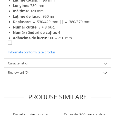
Lățime totală:
1190 mm
Lungime:
730 mm
Înălțime:
920 mm
Lățime de lucru:
950 mm
Deplasare:
← 530/420 mm || → 380/570 mm
Număr cuțite:
8 + 8 buc.
Număr rânduri de cuțite:
4
Adâncime de lucru:
100 – 210 mm
Informatii conformitate produs
Caracteristici
Review-uri
(0)
PRODUSE SIMILARE
Deget miniexcavator
Cupa de 800mm pentru