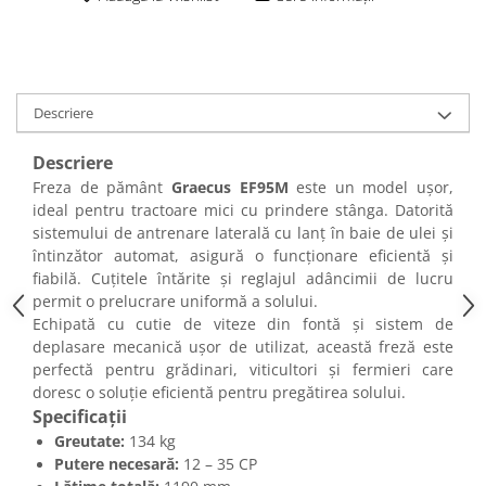
Descriere
Descriere
Freza de pământ
Graecus EF95M
este un model ușor,
ideal pentru tractoare mici cu prindere stânga. Datorită
sistemului de antrenare laterală cu lanț în baie de ulei și
întinzător automat, asigură o funcționare eficientă și
fiabilă. Cuțitele întărite și reglajul adâncimii de lucru
permit o prelucrare uniformă a solului.
Echipată cu cutie de viteze din fontă și sistem de
deplasare mecanică ușor de utilizat, această freză este
perfectă pentru grădinari, viticultori și fermieri care
doresc o soluție eficientă pentru pregătirea solului.
Specificații
Greutate:
134 kg
Putere necesară:
12 – 35 CP