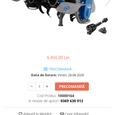
Transpaleti si stivuitoare
Freze de zapada
Polizoare de cioturi pomi
Trolii forestiere
Incarcatoare frontale
Tocatoare electrice
Masini batut stalpi
Tocatoare hidraulice
Masini de sapat santuri
Tocatoare pe benzina
Mini-Buldoexcavatoare
Tocatoare priza PTO tractor
Motocultoare si accesorii
Utilaje de fabricat peleti
Retroexcavatoare
6.450,00 Lei
Utilaje sapat si prasit
Afanatoare
PRECOMANDĂ
Freze de pamant
Data de livrare:
Vineri, 28.08.2026
Prasitoare
PRECOMANDĂ
Cod Produs:
10000164
Ai nevoie de ajutor?
0369 630 012
Adaugă la Wishlist
Cere informații