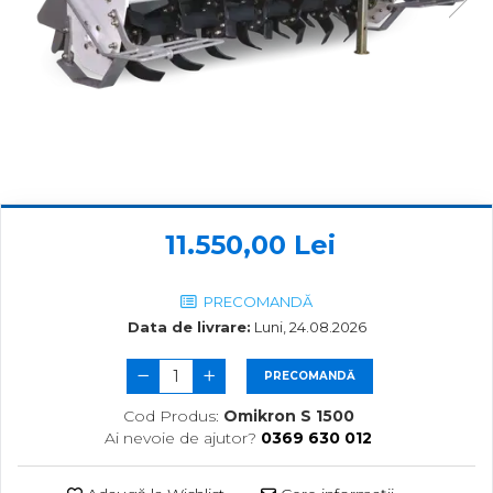
Despicatoare priza tractor
PTO
Fierastraie circulare lemne
Infoliatoare
Linii taiere si despicare
Masini de maturat
Mori de cereale
11.550,00 Lei
Polizoare de cioturi pomi
Tocatoare electrice
PRECOMANDĂ
Tocatoare hidraulice
Data de livrare:
Luni, 24.08.2026
Tocatoare pe benzina
PRECOMANDĂ
Tocatoare priza PTO tractor
Cod Produs:
Omikron S 1500
Utilaje de fabricat peleti
Ai nevoie de ajutor?
0369 630 012
Transport si manipulare
Dumpere si roabe