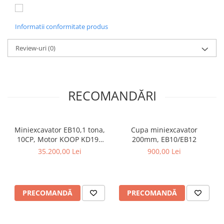
Informatii conformitate produs
Review-uri
(0)
RECOMANDĂRI
Miniexcavator EB10,1 tona,
Cupa miniexcavator
10CP, Motor KOOP KD192
200mm, EB10/EB12
Diesel, sistem hidraulic
35.200,00 Lei
900,00 Lei
PRECOMANDĂ
PRECOMANDĂ