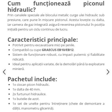
Cum funcționează piconul
hidraulic?
Prin canalele speciale ale blocului metalic curge ulei hidraulic sub
presiune, care pune în mișcare pistonul. Acesta lovește cu dalta,
iar camera de gaz integrată asigură revenirea pistonului în poziția
inițială pentru un ciclu continuu de lucru.
Caracteristici principale:
Potrivit pentru excavatoare mici pe șenile.
Compatibil cu cupe
GRAECUS EB10/EB12
.
Sistem de funcționare robust, cu impact puternic și fiabilitate
ridicată.
Ideal pentru aplicații variate, de la demolări până la exploatare
minieră.
Pachetul include:
1x ciocan picon hidraulic.
1x dalta de 40 mm.
2x furtunuri hidraulice.
1x butelie de azot.
1x set de unelte pentru întreținere (cheie de demontare a
dălții, manometru glicerină).