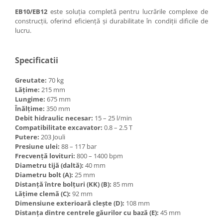
EB10/EB12
este soluția completă pentru lucrările complexe de
construcții, oferind eficiență și durabilitate în condiții dificile de
lucru.
Specificatii
Greutate:
70 kg
Lățime:
215 mm
Lungime:
675 mm
Înălțime:
350 mm
Debit hidraulic necesar:
15 – 25 l/min
Compatibilitate excavator:
0.8 – 2.5 T
Putere:
203 Jouli
Presiune ulei:
88 – 117 bar
Frecvență lovituri:
800 – 1400 bpm
Diametru tijă (daltă):
40 mm
Diametru bolt (A):
25 mm
Distanță între bolțuri (KK) (B):
85 mm
Lățime clemă (C):
92 mm
Dimensiune exterioară clește (D):
108 mm
Distanța dintre centrele găurilor cu bază (E):
45 mm