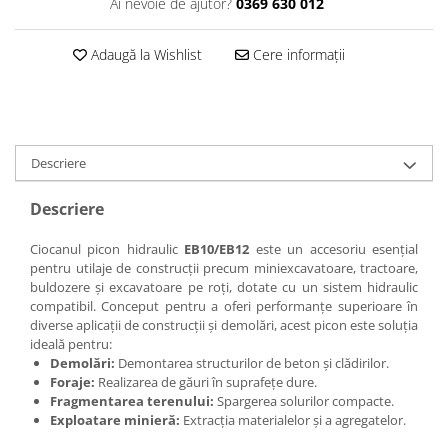
Ai nevoie de ajutor?
0369 630 012
Adaugă la Wishlist
Cere informații
Descriere
Descriere
Ciocanul picon hidraulic
EB10/EB12
este un accesoriu esențial
pentru utilaje de construcții precum miniexcavatoare, tractoare,
buldozere și excavatoare pe roți, dotate cu un sistem hidraulic
compatibil. Conceput pentru a oferi performanțe superioare în
diverse aplicații de construcții și demolări, acest picon este soluția
ideală pentru:
Demolări:
Demontarea structurilor de beton și clădirilor.
Foraje:
Realizarea de găuri în suprafețe dure.
Fragmentarea terenului:
Spargerea solurilor compacte.
Exploatare minieră:
Extracția materialelor și a agregatelor.