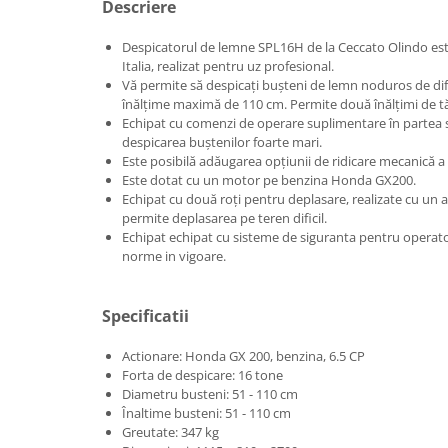
Descriere
Incarcatoare telescopice rotative
Despicatorul de lemne SPL16H de la Ceccato Olindo este
Motostivuitoare
Italia, realizat pentru uz profesional.
Vă permite să despicați bușteni de lemn noduros de dif
Nacele
înălțime maximă de 110 cm. Permite două înălțimi de tă
Remorci
Echipat cu comenzi de operare suplimentare în partea s
despicarea buștenilor foarte mari.
Remorci agricole
Este posibilă adăugarea opțiunii de ridicare mecanică a 
Remorci Tehnologice
Este dotat cu un motor pe benzina Honda GX200.
Echipat cu două roți pentru deplasare, realizate cu un 
Sisteme spalat
permite deplasarea pe teren dificil.
Transpaleti si stivuitoare
Echipat echipat cu sisteme de siguranta pentru operator
norme in vigoare.
Trolii forestiere
Prelucrarea solului
Specificatii
Accesorii utilaje
Accesorii excavatoare
Actionare: Honda GX 200, benzina, 6.5 CP
Forta de despicare: 16 tone
Colectoare de piatra
Diametru busteni: 51 - 110 cm
Grape
Înaltime busteni: 51 - 110 cm
Greutate: 347 kg
Lame nivelare pamant tractor