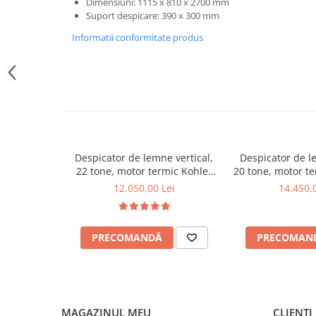
Dimensiuni: 1115 x 810 x 2700 mm
Pluguri
Suport despicare: 390 x 300 mm
Pluguri de zapada
Informatii conformitate produs
Sisteme foraj si burghie pamant
Tamburi de nivelare
Miniexcavatoare
Buldoexcavatoare
Cupe
Excavatoare
Despicator de lemne vertical,
Despicator de l
Freze de zapada
22 tone, motor termic Kohler
20 tone, motor t
6.5 CP, Jansen HS-22A62
6.5CP, Janse
12.050,00 Lei
14.450,
Incarcatoare frontale
Masini batut stalpi
Masini de sapat santuri
PRECOMANDĂ
PRECOMAN
Mini-Buldoexcavatoare
Motocultoare si accesorii
Retroexcavatoare
MAGAZINUL MEU
CLIENȚI