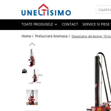
Toate Produsele
TOATE PRODUSELE
CONTACT
SERVICE SI PIES
Tocatoare crengi si resturi vegetale
Despicatoare lemn
Home /
Prelucrare biomasa /
Despicator de lemne, 16 t
Prelucrare biomasa
Aspiratoare si suflante frunze
Accesorii despicatoare
Balotiere
Despicatoare cu motor termic
Despicatoare electrice
Despicatoare hidraulice
Despicatoare priza tractor PTO
Fierastraie circulare lemne
Infoliatoare