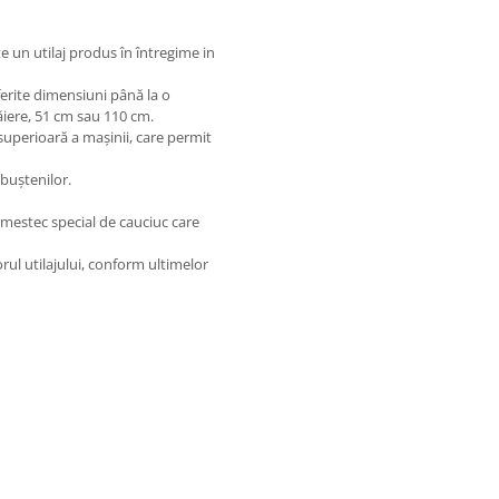
 un utilaj produs în întregime in
erite dimensiuni până la o
iere, 51 cm sau 110 cm.
uperioară a mașinii, care permit
buștenilor.
amestec special de cauciuc care
ul utilajului, conform ultimelor