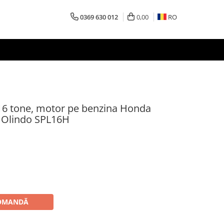
0369 630 012
0,00
RO
16 tone, motor pe benzina Honda
 Olindo SPL16H
OMANDĂ