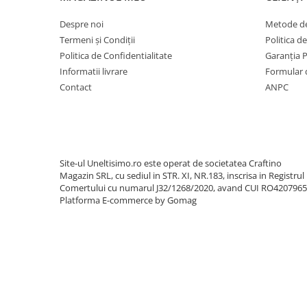
Utilaje sapat si prasit
Despre noi
Metode de
Afanatoare
Termeni și Condiții
Politica d
Freze de pamant
Politica de Confidentialitate
Garanția 
Prasitoare
Informatii livrare
Formular 
Piese de schimb
Contact
ANPC
Piese schimb Dumpere si Roabe
Piese schimb miniexcavatoare
Piese schimb Tocatoare Vegetatie
Piese schimb Tractoare
Site-ul Uneltisimo.ro este operat de societatea Craftino
Magazin SRL, cu sediul in STR. XI, NR.183, inscrisa in Registrul
Cosire si tocare vegetatie
Comertului cu numarul J32/1268/2020, avand CUI RO420796
Platforma E-commerce by Gomag
Tocatoare de vegetatie
Tocatoare de vegetatie cu brat
Tocatoare de vegetatie teleghidate
Tocatoare vegetatie cardan tractor
Tocatoare vegetatie hidraulice
Tocatoare vegetatie motor termic