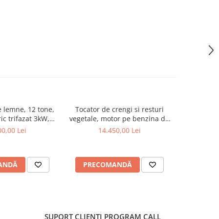
 lemne, 12 tone,
Tocator de crengi si resturi
Tocator d
ic trifazat 3kW,
vegetale, motor pe benzina de
vegetale p
lindo SPLE12T
15 CP, Jansen GTS-1500E
benzina
0,00 Lei
14.450,00 Lei
16
Janse
ANDĂ
PRECOMANDĂ
PREC
SUPORT CLIENȚI
PROGRAM CALL