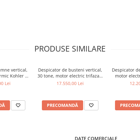
PRODUSE SIMILARE
emne vertical,
Despicator de busteni vertical,
Despicator de
ermic Kohler de
30 tone, motor electric trifazat/
motor electr
n HS-20H110
priza tractor PTO ,Jansen TS-
Ceccato O
00 Lei
17.550,00 Lei
12.20
30K
DĂ
PRECOMANDĂ
PRECOM
DATE COMERCIALE