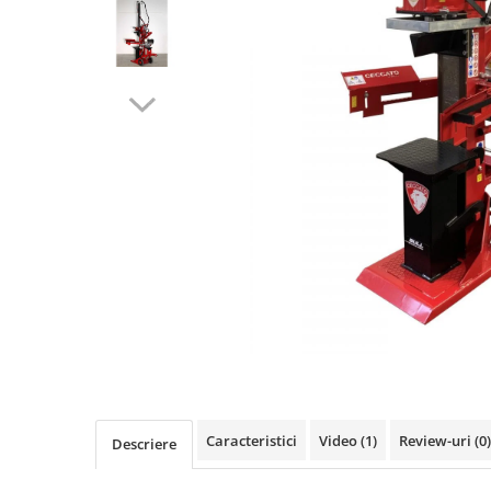
Linii taiere si despicare
Masini de maturat
Mori de cereale
Polizoare de cioturi pomi
Tocatoare electrice
Tocatoare hidraulice
Tocatoare pe benzina
Tocatoare priza PTO tractor
Utilaje de fabricat peleti
Transport si manipulare
Dumpere si roabe
Accesorii dumpere
Benzi transportoare
Caracteristici
Video
(1)
Review-uri
(0)
Descriere
Cupe transport
Incarcatoare telescopice