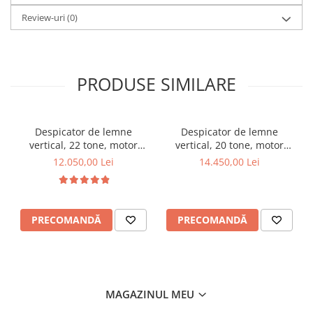
Review-uri
(0)
PRODUSE SIMILARE
Despicator de lemne
Despicator de lemne
vertical, 22 tone, motor
vertical, 20 tone, motor
termic Kohler 6.5 CP, Jansen
termic Kohler de 6.5CP,
12.050,00 Lei
14.450,00 Lei
HS-22A62
Jansen HS-20H110
PRECOMANDĂ
PRECOMANDĂ
MAGAZINUL MEU