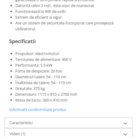
Datorită celor 2 roți , este ușor de manevrat
Funcționează la 400 de volți.
Extrem de eficient și sigur.
Are un sistem de securitate încorporat care protejează
utilizatorul.
Specificatii
Propulsor: electromotor
Tensiunea de alimentare: 400 V
Performanta: 5.5 kW
Forta de despicare: 20 ton
Diametrul taierii: 54 - 110 cm
Înaltimea de taiere: 54 - 110 cm
Greutate: 375 kg
Dimensiuni: 1115 x 810 x 2700 mm
Masa de lucru: 360 x 410 mm
Informatii conformitate produs
Caracteristici
Video
(1)