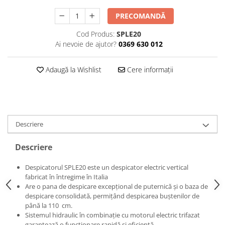
PRECOMANDĂ
Cod Produs:
SPLE20
Ai nevoie de ajutor?
0369 630 012
Adaugă la Wishlist
Cere informații
Descriere
Descriere
Despicatorul SPLE20 este un despicator electric vertical
fabricat în întregime în Italia
Are o pana de despicare excepțional de puternică și o baza de
despicare consolidată, permițând despicarea buștenilor de
până la 110 cm.
Sistemul hidraulic în combinație cu motorul electric trifazat
garantează o funcționare rapidă și eficientă.