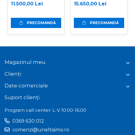
basculare
RD-200
11.500,00 Lei
15.650,00 Lei
mecanica, Graecus
D500
PRECOMANDĂ
PRECOMANDĂ
Magazinul meu
Clienți
Date comerciale
Suport clienți
Program call center: L-V 10:00-16:00
0369 630 012
comenzi@uneltisimo.ro