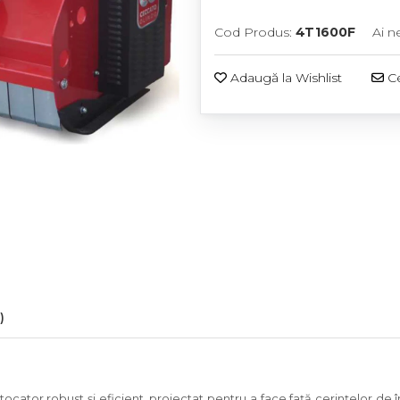
Cod Produs:
4T1600F
Ai n
Adaugă la Wishlist
Ce
)
or robust și eficient, proiectat pentru a face față cerințelor de într