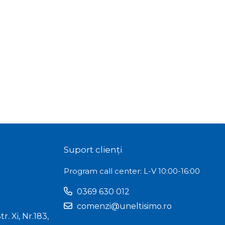
Suport clienți
Program call center: L-V 10:00-16:00
0369 630 012
comenzi@uneltisimo.ro
r. Xi, Nr.183,