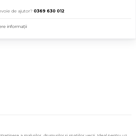
evoie de ajutor?
0369 630 012
re informații
eținere a malurilor, drumurilor și spațiilor verzi. Ideal pentru uz