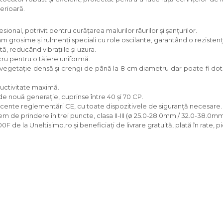
erioară.
sional, potrivit pentru curățarea malurilor râurilor și șanțurilor.
 grosime și rulmenți speciali cu role oscilante, garantând o rezistență
tă, reducând vibrațiile și uzura.
ucru pentru o tăiere uniformă.
u vegetație densă și crengi de până la 8 cm diametru dar poate fi do
ductivitate maximă.
de nouă generație, cuprinse între 40 și 70 CP.
ecente reglementări CE, cu toate dispozitivele de siguranță necesare.
stem de prindere în trei puncte, clasa II-III (ø 25.0-28.0mm / 32.0-38.0mm
 de la Uneltisimo.ro și beneficiați de livrare gratuită, plată în rate