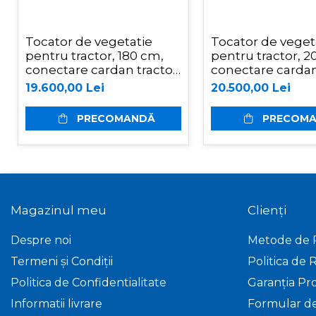
Incarcatoare frontale
Masini batut stalpi
Tocator de vegetatie
Tocator de veget
Masini de sapat santuri
pentru tractor, 180 cm,
pentru tractor, 2
conectare cardan tractor,
conectare cardan
Mini-Buldoexcavatoare
Ceccato Trincione 400
Ceccato Trincion
19.600,00 Lei
20.500,00 Lei
Motocultoare si accesorii
4T1800F
4T2000F
Retroexcavatoare
PRECOMANDĂ
PRECOM
Utilaje sapat si prasit
Afanatoare
Freze de pamant
Prasitoare
Magazinul meu
Clienți
Piese de schimb
Piese schimb Dumpere si
Despre noi
Metode de 
Roabe
Termeni și Condiții
Politica de 
Piese schimb
Politica de Confidentialitate
Garanția Pr
miniexcavatoare
Informatii livrare
Formular d
Piese schimb Tocatoare