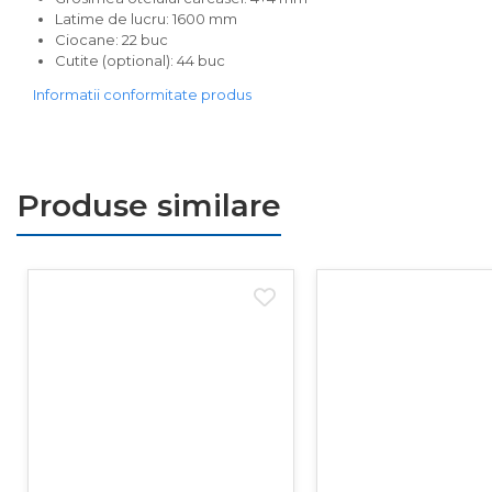
Latime de lucru: 1600 mm
Prelucrarea solului
Ciocane: 22 buc
Accesorii utilaje
Cutite (optional): 44 buc
Accesorii excavatoare
Informatii conformitate produs
Colectoare de piatra
Grape
Lame nivelare pamant tractor
Produse similare
Pluguri
Pluguri de zapada
Sisteme foraj si burghie pamant
Tamburi de nivelare
Miniexcavatoare
Buldoexcavatoare
Cupe
Excavatoare
Freze de zapada