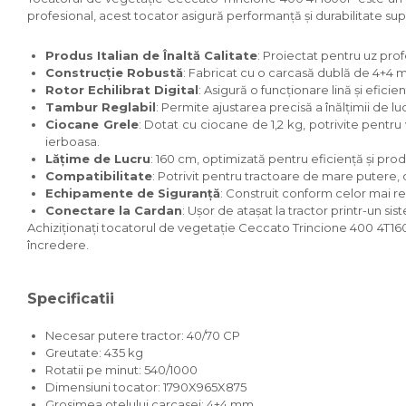
profesional, acest tocator asigură performanță și durabilitate sup
Accesorii dumpere
Produs Italian de Înaltă Calitate
: Proiectat pentru uz profe
Benzi transportoare
Construcție Robustă
: Fabricat cu o carcasă dublă de 4+4 mm
Cupe transport
Rotor Echilibrat Digital
: Asigură o funcționare lină și eficien
Tambur Reglabil
: Permite ajustarea precisă a înălțimii de l
Incarcatoare telescopice
Ciocane Grele
: Dotat cu ciocane de 1,2 kg, potrivite pentr
ierboasa.
Incarcatoare telescopice
Lățime de Lucru
: 160 cm, optimizată pentru eficiență și pro
rotative
Compatibilitate
: Potrivit pentru tractoare de mare putere, 
Echipamente de Siguranță
: Construit conform celor mai r
Motostivuitoare
Conectare la Cardan
: Ușor de atașat la tractor printr-un si
Nacele
Achiziționați tocatorul de vegetație Ceccato Trincione 400 4T1600F
încredere.
Remorci
Remorci agricole
Specificatii
Remorci Tehnologice
Sisteme spalat
Necesar putere tractor: 40/70 CP
Greutate: 435 kg
Transpaleti si stivuitoare
Rotatii pe minut: 540/1000
Dimensiuni tocator: 1790X965X875
Trolii forestiere
Grosimea otelului carcasei: 4+4 mm