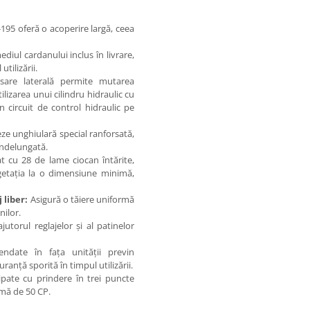
95 oferă o acoperire largă, ceea
diul cardanului inclus în livrare,
tilizării.
are laterală permite mutarea
ilizarea unui cilindru hidraulic cu
 circuit de control hidraulic pe
eze unghiulară special ranforsată,
 îndelungată.
t cu 28 de lame ciocan întărite,
getația la o dimensiune minimă,
 liber:
Asigură o tăiere uniformă
nilor.
utorul reglajelor și al patinelor
date în fața unității previn
ranță sporită în timpul utilizării.
pate cu prindere în trei puncte
imă de 50 CP.