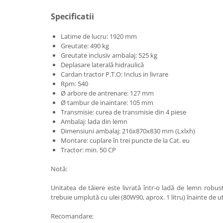
Pluguri
Specificatii
Pluguri de zapada
Sisteme foraj si burghie pamant
Latime de lucru: 1920 mm
Tamburi de nivelare
Greutate: 490 kg
Greutate inclusiv ambalaj: 525 kg
Miniexcavatoare
Deplasare laterală hidraulică
Buldoexcavatoare
Cardan tractor P.T.O: Inclus in livrare
Rpm: 540
Cupe
Ø arbore de antrenare: 127 mm
Ø tambur de inaintare: 105 mm
Excavatoare
Transmisie: curea de transmisie din 4 piese
Freze de zapada
Ambalaj: lada din lemn
Dimensiuni ambalaj: 216x870x830 mm (Lxlxh)
Incarcatoare frontale
Montare: cuplare în trei puncte de la Cat. eu
Masini batut stalpi
Tractor: min. 50 CP
Masini de sapat santuri
Notă:
Mini-Buldoexcavatoare
Unitatea de tăiere este livrată într-o ladă de lemn robust
Motocultoare si accesorii
trebuie umplută cu ulei (80W90, aprox. 1 litru) înainte de uti
Retroexcavatoare
Recomandare: