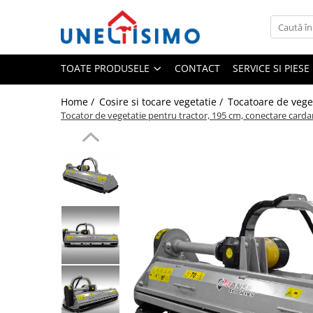
Toate Produsele
TOATE PRODUSELE
CONTACT
SERVICE SI PIES
Tocatoare crengi si resturi vegetale
Despicatoare lemn
Home /
Cosire si tocare vegetatie /
Tocatoare de vege
Prelucrare biomasa
Tocator de vegetatie pentru tractor, 195 cm, conectare cardan
Aspiratoare si suflante frunze
Accesorii despicatoare
Balotiere
Despicatoare cu motor termic
Despicatoare electrice
Despicatoare hidraulice
Despicatoare priza tractor PTO
Fierastraie circulare lemne
Infoliatoare