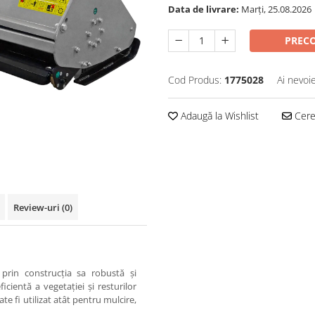
Data de livrare:
Marți, 25.08.2026
PREC
Cod Produs:
1775028
Ai nevoi
Adaugă la Wishlist
Cere 
Review-uri
(0)
prin construcția sa robustă și
cientă a vegetației și resturilor
te fi utilizat atât pentru mulcire,