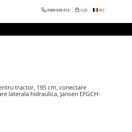
0369 630 012
0,00
RO
entru tractor, 195 cm, conectare
are laterala hidraulica, Jansen EFGCH-