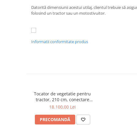
Utilaje sapat si prasit
Datorită dimensiunii acestui utilaj, clientul trebuie să asigur
Afanatoare
folosind un tractor sau un motostivuitor.
Freze de pamant
Prasitoare
Piese de schimb
Informatii conformitate produs
Piese schimb Dumpere si Roabe
Piese schimb miniexcavatoare
Piese schimb Tocatoare Vegetatie
Piese schimb Tractoare
Cosire si tocare vegetatie
Tocatoare de vegetatie
Tocator de vegetatie pentru
Tocatoare de vegetatie cu brat
tractor, 210 cm, conectare
cardan tractor, deplasare
18.100,00 Lei
Tocatoare de vegetatie teleghidate
laterala hidraulica, Jansen
Tocatoare vegetatie cardan tractor
EFGCH-220
PRECOMANDĂ
Tocatoare vegetatie hidraulice
Tocatoare vegetatie motor termic