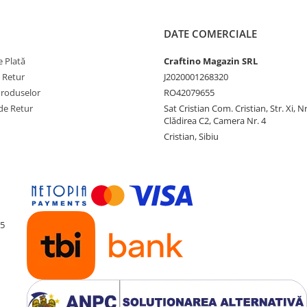
DATE COMERCIALE
 Plată
Craftino Magazin SRL
e Retur
J2020001268320
Produselor
RO42079655
de Retur
Sat Cristian Com. Cristian, Str. Xi, N
Clădirea C2, Camera Nr. 4
Cristian, Sibiu
55