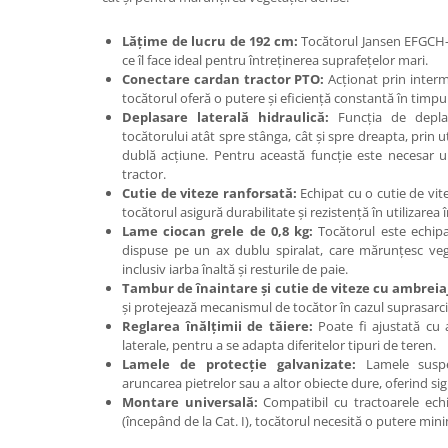
Incarcatoare telescopice rotative
Lățime de lucru de 192 cm:
Tocătorul Jansen EFGCH-1
Motostivuitoare
ce îl face ideal pentru întreținerea suprafețelor mari.
Conectare cardan tractor PTO:
Acționat prin interme
Nacele
tocătorul oferă o putere și eficiență constantă în timpul u
Deplasare laterală hidraulică:
Funcția de deplas
Remorci
tocătorului atât spre stânga, cât și spre dreapta, prin ut
Remorci agricole
dublă acțiune. Pentru această funcție este necesar un
tractor.
Remorci Tehnologice
Cutie de viteze ranforsată:
Echipat cu o cutie de vit
Sisteme spalat
tocătorul asigură durabilitate și rezistență în utilizarea
Lame ciocan grele de 0,8 kg:
Tocătorul este echipa
Transpaleti si stivuitoare
dispuse pe un ax dublu spiralat, care mărunțesc ve
Trolii forestiere
inclusiv iarba înaltă și resturile de paie.
Tambur de înaintare și cutie de viteze cu ambreiaj
Prelucrarea solului
și protejează mecanismul de tocător în cazul suprasarci
Accesorii utilaje
Reglarea înălțimii de tăiere:
Poate fi ajustată cu aj
laterale, pentru a se adapta diferitelor tipuri de teren.
Accesorii excavatoare
Lamele de protecție galvanizate:
Lamele suspen
Colectoare de piatra
aruncarea pietrelor sau a altor obiecte dure, oferind sigu
Montare universală:
Compatibil cu tractoarele echi
Grape
(începând de la Cat. I), tocătorul necesită o putere min
Lame nivelare pamant tractor