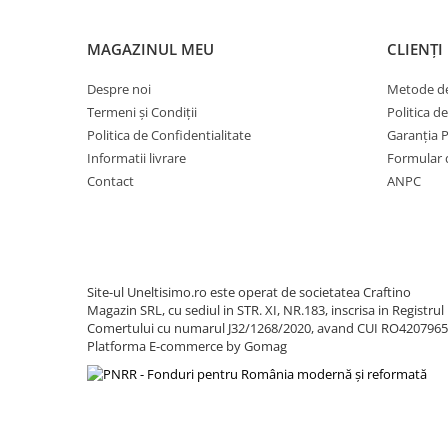
Cositoare
Tractorase de tuns iarba
MAGAZINUL MEU
CLIENȚI
Greble rotative
Despre noi
Metode de
Motocositoare
Termeni și Condiții
Politica d
Roboti de tuns iarba
Politica de Confidentialitate
Garanția 
Informatii livrare
Formular 
Protectia si ingrijirea plantelor
Contact
ANPC
Atomizoare
Distribuitoare de ingrasaminte
Instalatii erbicidat
Masini de recoltat si cules
Site-ul Uneltisimo.ro este operat de societatea Craftino
Magazin SRL, cu sediul in STR. XI, NR.183, inscrisa in Registrul
Semanatori si plantatoare
Comertului cu numarul J32/1268/2020, avand CUI RO420796
Tamburi irigatii
Platforma E-commerce by Gomag
Vehicule electrice