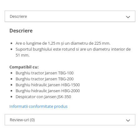
Incarcatoare telescopice rotative
Descriere
Motostivuitoare
Nacele
Descriere
Remorci
Are o lungime de 1,25 m și un diametru de 225 mm.
Remorci agricole
Suportul burghiului este rotund si are un diametru interior de
51 mm.
Remorci Tehnologice
Sisteme spalat
Compatibil cu:
Burghiu tractor Jansen TBG-100
Transpaleti si stivuitoare
Burghiu tractor Jansen TBG-200
Trolii forestiere
Burghiu hidraulic Jansen HBG-1500
Burghiu hidraulic Jansen HBG-2000
Prelucrarea solului
Despicator con Jansen JSK-350
Accesorii utilaje
Informatii conformitate produs
Accesorii excavatoare
Colectoare de piatra
Review-uri
(0)
Grape
Lame nivelare pamant tractor