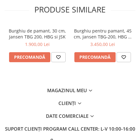
Pluguri
PRODUSE SIMILARE
Pluguri de zapada
Sisteme foraj si burghie pamant
Tamburi de nivelare
Burghiu de pamant, 30 cm,
Burghiu pentru pamant, 45
Miniexcavatoare
Jansen TBG 200, HBG si JSK
cm, Jansen TBG-200, HBG si
JSK
1.900,00 Lei
3.450,00 Lei
Buldoexcavatoare
Cupe
PRECOMANDĂ
PRECOMANDĂ
Excavatoare
Freze de zapada
Incarcatoare frontale
MAGAZINUL MEU
Masini batut stalpi
CLIENȚI
Masini de sapat santuri
Mini-Buldoexcavatoare
DATE COMERCIALE
Motocultoare si accesorii
SUPORT CLIENȚI
PROGRAM CALL CENTER: L-V 10:00-16:00
Retroexcavatoare