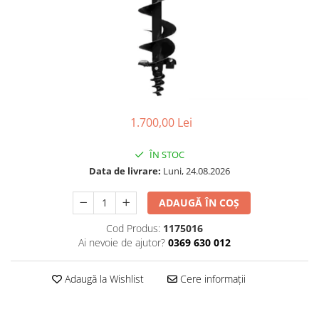
Linii taiere si despicare
Masini de maturat
Mori de cereale
Polizoare de cioturi pomi
Tocatoare electrice
1.700,00 Lei
Tocatoare hidraulice
Tocatoare pe benzina
ÎN STOC
Tocatoare priza PTO tractor
Data de livrare:
Luni, 24.08.2026
Utilaje de fabricat peleti
ADAUGĂ ÎN COȘ
Transport si manipulare
Cod Produs:
1175016
Dumpere si roabe
Ai nevoie de ajutor?
0369 630 012
Accesorii dumpere
Benzi transportoare
Adaugă la Wishlist
Cere informații
Cupe transport
Incarcatoare telescopice