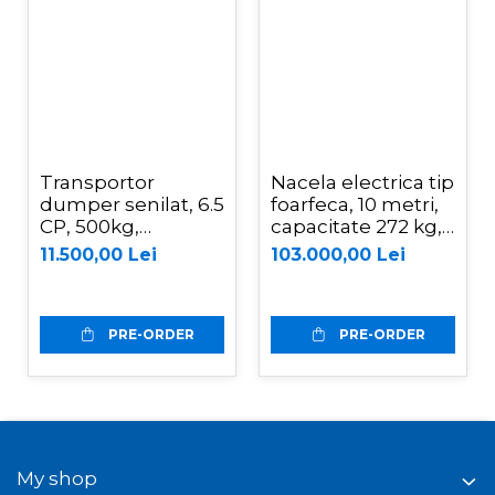
Transportor
Nacela electrica tip
dumper senilat, 6.5
foarfeca, 10 metri,
CP, 500kg,
capacitate 272 kg,
basculare
Magni ES1008AC+
11.500,00 Lei
103.000,00 Lei
mecanica, Graecus
D500
PRE-ORDER
PRE-ORDER
My shop