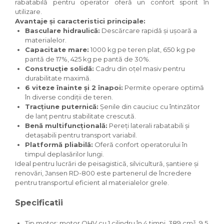
rabatabilă pentru operator oferă un confort sporit în
utilizare.
Avantaje și caracteristici principale:
Basculare hidraulică:
Descărcare rapidă și ușoară a
materialelor.
Capacitate mare:
1000 kg pe teren plat, 650 kg pe
pantă de 17%, 425 kg pe pantă de 30%.
Construcție solidă:
Cadru din oțel masiv pentru
durabilitate maximă.
6 viteze înainte și 2 înapoi:
Permite operare optimă
în diverse condiții de teren.
Tracțiune puternică:
Șenile din cauciuc cu întinzător
de lanț pentru stabilitate crescută.
Benă multifuncțională:
Pereți laterali rabatabili și
detașabili pentru transport variabil.
Platformă pliabilă:
Oferă confort operatorului în
timpul deplasărilor lungi.
Ideal pentru lucrări de peisagistică, silvicultură, șantiere și
renovări, Jansen RD-800 este partenerul de încredere
pentru transportul eficient al materialelor grele.
Specificatii
Tip motor: motor OHV cu 1 cilindru în 4 timpi, 389 cm³, 9,5