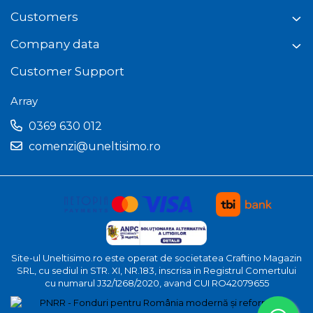
Customers
Company data
Customer Support
Array
0369 630 012
comenzi@uneltisimo.ro
Site-ul Uneltisimo.ro este operat de societatea Craftino Magazin
SRL, cu sediul in STR. XI, NR.183, inscrisa in Registrul Comertului
cu numarul J32/1268/2020, avand CUI RO42079655