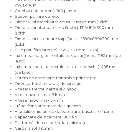
kW, LonCin
Combustibil: benzină fără plumb
Starter: pornire cu recul
Dimensiuni asamblate: 2150x880x1065 mm (Lxlxh)
Dimensiuni interioare skip (închis): 1315x815x300 mm
(Lxlxh)
Dimensiuni exterioare skip (închis): 1390x880x300 mm
(Lxlxh)
Skip plat (fără laterale): 1320x820 mm (Lxlxh)
Înălțimea marginii frontale a skipului (închis): 785 mm (de
la sol)
Înălțimea marginii frontale a saltului (deschis): 485 mm
(de la sol)
Sistem de antrenare: transmisie prin trepte
Direcție: frână ambreiaj de direcție
Viteze: 6 trepte înainte și 2 înapoi
Viteza inainte: max.8 km/h
Viteza inapoi: max.5 km/h
Frâne: frână automată de siguranță
Hidraulice: hidraulice de basculare, basculare înainte
Capacitate de încărcare: 800 kg
Platformă: skip cu pereți laterali pliați
Garda la sol: 145 mm