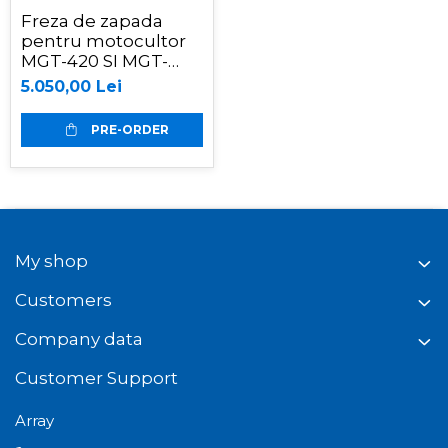
Freza de zapada
pentru motocultor
MGT-420 SI MGT-
600E, 1 metru,
5.050,00 Lei
Jansen
PRE-ORDER
My shop
Customers
Company data
Customer Support
Array