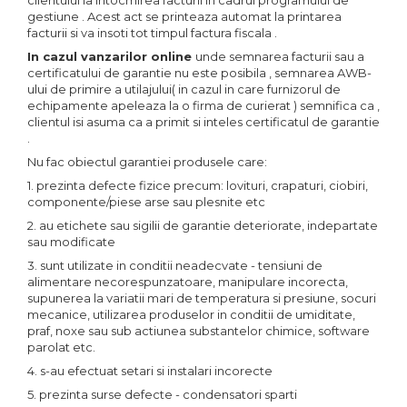
clientului la intocmirea facturii in cadrul programului de
gestiune . Acest act se printeaza automat la printarea
facturii si va insoti tot timpul factura fiscala .
In cazul vanzarilor online
unde semnarea facturii sau a
certificatului de garantie nu este posibila , semnarea AWB-
ului de primire a utilajului( in cazul in care furnizorul de
echipamente apeleaza la o firma de curierat ) semnifica ca ,
clientul isi asuma ca a primit si inteles certificatul de garantie
.
Nu fac obiectul garantiei produsele care:
1. prezinta defecte fizice precum: lovituri, crapaturi, ciobiri,
componente/piese arse sau plesnite etc
2. au etichete sau sigilii de garantie deteriorate, indepartate
sau modificate
3. sunt utilizate in conditii neadecvate - tensiuni de
alimentare necorespunzatoare, manipulare incorecta,
supunerea la variatii mari de temperatura si presiune, socuri
mecanice, utilizarea produselor in conditii de umiditate,
praf, noxe sau sub actiunea substantelor chimice, software
parolat etc.
4. s-au efectuat setari si instalari incorecte
5. prezinta surse defecte - condensatori sparti