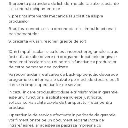
6. prezinta patrundere de lichide, metale sau alte substante
in interiorul echipamentelor
7. prezinta interventia mecanica sau plastica asupra
produselor
8. au fost conectate sau deconectate in timpul functionarii
echipamentelor
9. prezinta virusari, rescrieri gresite de soft
10. in timpul instalarii s-au folosit incorect programele sau au
fost utilizate alte drivere ori programe decat cele originale
precum si instalarea sau punerea in functiune a produselor
de catre persoane neautorizate
Va recomandam realizarea de back-up periodic deoarece
programele si informatiile salvate pe medii de stocare pot fi
sterse in timpul operatiunilor de service.
In cazul in care produsul/produsele trimis/trimise in garantie
este unul functional si solicitarea nu este justificata,
solicitantul va achita taxele de transport tur-retur pentru
produse.
Operatiunile de service efectuate in perioada de garantie
vor fi mentionate pe un document separat (nota de
intrare/iesire), iar acestea se pastraza impreuna cu