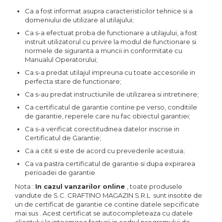
Ca a fost informat asupra caracteristicilor tehnice si a
domeniului de utilizare al utilajului;
Ca s-a efectuat proba de functionare a utilajului, a fost
instruit utilizatorul cu privire la modul de functionare si
normele de siguranta a muncii in conformitate cu
Manualul Operatorului;
Ca s-a predat utilajul impreuna cu toate accesoriile in
perfecta stare de functionare;
Ca s-au predat instructiunile de utilizarea si intretinere;
Ca certificatul de garantie contine pe verso, conditiile
de garantie, reperele care nu fac obiectul garantiei;
Ca s-a verificat corectitudinea datelor inscrise in
Certificatul de Garantie;
Ca a citit si este de acord cu prevederile acestuia;
Ca va pastra certificatul de garantie si dupa expirarea
perioadei de garantie.
Nota :
In cazul vanzarilor online
, toate produsele
vandute de S.C. CRAFTINO MAGAZIN S.R.L sunt insotite de
un de certificat de garantie ce contine datele sepcificate
mai sus . Acest certificat se autocompleteaza cu datele