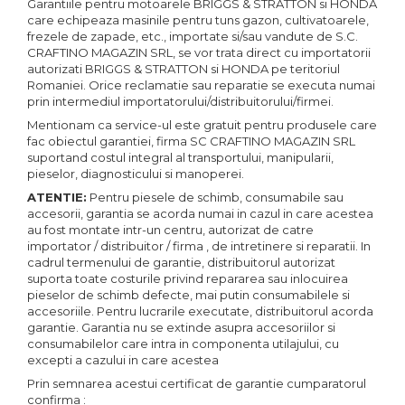
Garantiile pentru motoarele BRIGGS & STRATTON si HONDA
care echipeaza masinile pentru tuns gazon, cultivatoarele,
frezele de zapade, etc., importate si/sau vandute de S.C.
CRAFTINO MAGAZIN SRL, se vor trata direct cu importatorii
autorizati BRIGGS & STRATTON si HONDA pe teritoriul
Romaniei. Orice reclamatie sau reparatie se executa numai
prin intermediul importatorului/distribuitorului/firmei.
Mentionam ca service-ul este gratuit pentru produsele care
fac obiectul garantiei, firma SC CRAFTINO MAGAZIN SRL
suportand costul integral al transportului, manipularii,
pieselor, diagnosticului si manoperei.
ATENTIE:
Pentru piesele de schimb, consumabile sau
accesorii, garantia se acorda numai in cazul in care acestea
au fost montate intr-un centru, autorizat de catre
importator / distribuitor / firma , de intretinere si reparatii. In
cadrul termenului de garantie, distribuitorul autorizat
suporta toate costurile privind repararea sau inlocuirea
pieselor de schimb defecte, mai putin consumabilele si
accesoriile. Pentru lucrarile executate, distribuitorul acorda
garantie. Garantia nu se extinde asupra accesoriilor si
consumabilelor care intra in componenta utilajului, cu
excepti a cazului in care acestea
Prin semnarea acestui certificat de garantie cumparatorul
confirma :