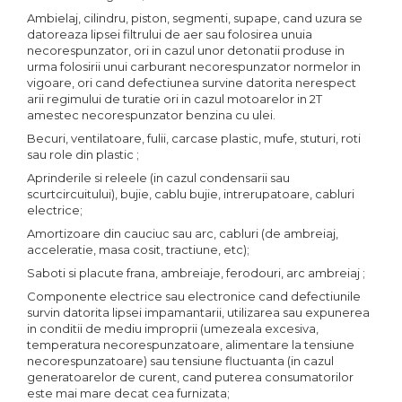
Ambielaj, cilindru, piston, segmenti, supape, cand uzura se
datoreaza lipsei filtrului de aer sau folosirea unuia
necorespunzator, ori in cazul unor detonatii produse in
urma folosirii unui carburant necorespunzator normelor in
vigoare, ori cand defectiunea survine datorita nerespect
arii regimului de turatie ori in cazul motoarelor in 2T
amestec necorespunzator benzina cu ulei.
Becuri, ventilatoare, fulii, carcase plastic, mufe, stuturi, roti
sau role din plastic ;
Aprinderile si releele (in cazul condensarii sau
scurtcircuitului), bujie, cablu bujie, intrerupatoare, cabluri
electrice;
Amortizoare din cauciuc sau arc, cabluri (de ambreiaj,
acceleratie, masa cosit, tractiune, etc);
Saboti si placute frana, ambreiaje, ferodouri, arc ambreiaj ;
Componente electrice sau electronice cand defectiunile
survin datorita lipsei impamantarii, utilizarea sau expunerea
in conditii de mediu improprii (umezeala excesiva,
temperatura necorespunzatoare, alimentare la tensiune
necorespunzatoare) sau tensiune fluctuanta (in cazul
generatoarelor de curent, cand puterea consumatorilor
este mai mare decat cea furnizata;