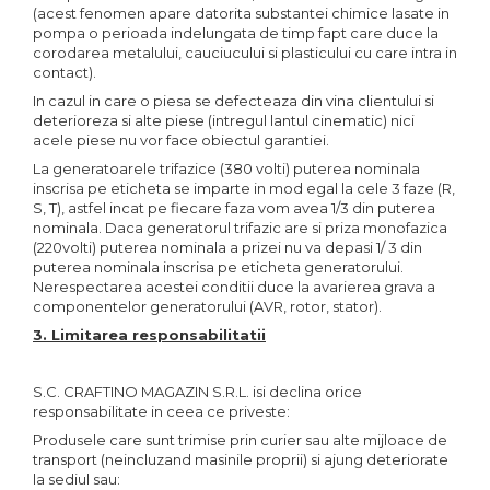
(acest fenomen apare datorita substantei chimice lasate in
pompa o perioada indelungata de timp fapt care duce la
corodarea metalului, cauciucului si plasticului cu care intra in
contact).
In cazul in care o piesa se defecteaza din vina clientului si
deterioreza si alte piese (intregul lantul cinematic) nici
acele piese nu vor face obiectul garantiei.
La generatoarele trifazice (380 volti) puterea nominala
inscrisa pe eticheta se imparte in mod egal la cele 3 faze (R,
S, T), astfel incat pe fiecare faza vom avea 1/3 din puterea
nominala. Daca generatorul trifazic are si priza monofazica
(220volti) puterea nominala a prizei nu va depasi 1/ 3 din
puterea nominala inscrisa pe eticheta generatorului.
Nerespectarea acestei conditii duce la avarierea grava a
componentelor generatorului (AVR, rotor, stator).
3. Limitarea responsabilitatii
S.C. CRAFTINO MAGAZIN S.R.L. isi declina orice
responsabilitate in ceea ce priveste:
Produsele care sunt trimise prin curier sau alte mijloace de
transport (neincluzand masinile proprii) si ajung deteriorate
la sediul sau: