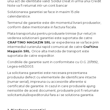
unui act de identitate valid. Soldul creat in urma unui Credit
Linii taiere si despicare
Sisteme spalat
Freze de zapada
Note va fi returnat intr-un cont bancar
Masini de maturat
Solutionarea garantiei se face in maxim 15 zile
Transpaleti si stivuitoare
Incarcatoare frontale
calendaristice.
Mori de cereale
Trolii forestiere
Masini batut stalpi
Termenul de garantie este din momentul livrarii produselor,
conform datei mentionate in factura fiscala.
Polizoare de cioturi pomi
Masini de sapat santuri
Plata transportului pentru produsele trimise (tur-retur) in
Tocatoare electrice
Mini-Buldoexcavatoare
vederea solutionarii garantiei este suportata de catre
CRAFTINO MAGAZIN SRL
iar expedierea se va face prin
Tocatoare hidraulice
Motocultoare si accesorii
intermediul curierului rapid comunicat de catre
Craftino
Magazin SRL
. Orice alta metoda de transport este
Tocatoare pe benzina
Retroexcavatoare
suportata de catre expeditor.
Tocatoare priza PTO tractor
Conditiile de garantie sunt in conformitate cu O.G. 21/1992,
Utilaje sapat si prasit
Legea 449/2003.
Utilaje de fabricat peleti
Afanatoare
La solicitarea garantiei este necesara prezentarea
Freze de pamant
produsului defect cu elementele de identificare intacte
(numar serial), impreuna cu accesoriile aferente si
Prasitoare
certificatul de garantie. In cazul in care produsele ajung
neinsotite de acest document, produsele pot fi returnate
solicitantului/expeditorului fara a i se solutiona garantia.