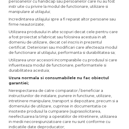
persoanelor cu handicap sau persoanelor care nu au fost
instr uite cu privire la modul de functionare, utilizare si
manipulare al utilajului;
Incredintarea utilajului spre a fi reparat altor persoane sau
firme neautorizate;
Utilizarea produsului in alte scopuri decat cele pentru care
a fost proiectat si fabricat sau folosirea acestuia in alt
domeniu de utilizare, decat cel inscris in prezentul
certificat. Deteriorari sau modificari care afecteaza modul
de functionare al utilajului, performanta si durabilitatea sa;
Utilizarea unor accesorii incomparabile cu produsul si care
influenteaza modul de functionare, performantele si
durabilitatea acestuia;
Uzura normala si consumabilele nu fac obiectul
garantiei;
Nerespectarea de catre comparator / beneficiar a
instructiunilor de instalare, punere in functiune, utilizare,
intretinere manipulare, transport si depozitare, precum si a
domeniului de utilizare, cuprinse in documentatia ce
insoteste produsul la cumparare (suprasolicitarea,
neefectuarea la timp a operatiilor de intretinere, utilizarea
in medii necorespunzatoare care nu sunt conforme cu
indicatiile date deproducator;