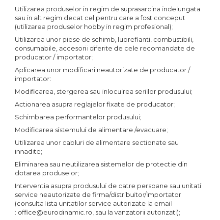
Utilizarea produselor in regim de suprasarcina indelungata
sau in alt regim decat cel pentru care a fost conceput
(utilizarea produselor hobby in regim profesional);
Utilizarea unor piese de schimb, lubrefianti, combustibili,
consumabile, accesorii diferite de cele recomandate de
producator / importator;
Aplicarea unor modificari neautorizate de producator /
importator:
Modificarea, stergerea sau inlocuirea seriilor produsului;
Actionarea asupra reglajelor fixate de producator;
Schimbarea performantelor produsului;
Modificarea sistemului de alimentare /evacuare;
Utilizarea unor cabluri de alimentare sectionate sau
innadite;
Eliminarea sau neutilizarea sistemelor de protectie din
dotarea produselor;
Interventia asupra produsului de catre persoane sau unitati
service neautorizate de firma/distribuitor/importator
(consulta lista unitatilor service autorizate la email
: office@eurodinamic.ro, sau la vanzatorii autorizati);