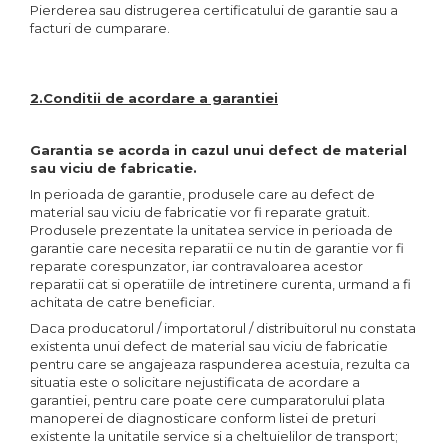
Pierderea sau distrugerea certificatului de garantie sau a
facturi de cumparare.
2.Conditii de acordare a garantiei
Garantia se acorda in cazul unui defect de material
sau viciu de fabricatie.
In perioada de garantie, produsele care au defect de
material sau viciu de fabricatie vor fi reparate gratuit.
Produsele prezentate la unitatea service in perioada de
garantie care necesita reparatii ce nu tin de garantie vor fi
reparate corespunzator, iar contravaloarea acestor
reparatii cat si operatiile de intretinere curenta, urmand a fi
achitata de catre beneficiar.
Daca producatorul / importatorul / distribuitorul nu constata
existenta unui defect de material sau viciu de fabricatie
pentru care se angajeaza raspunderea acestuia, rezulta ca
situatia este o solicitare nejustificata de acordare a
garantiei, pentru care poate cere cumparatorului plata
manoperei de diagnosticare conform listei de preturi
existente la unitatile service si a cheltuielilor de transport;