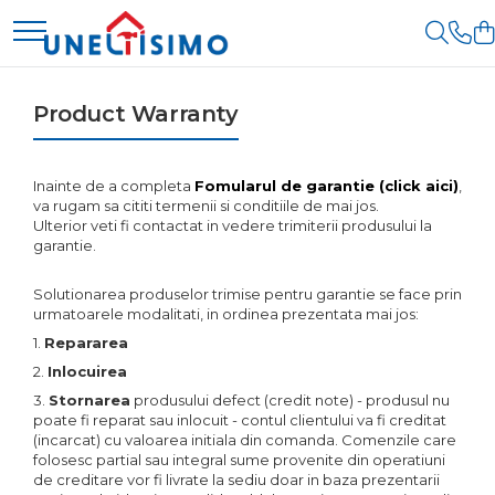
Prelucrare biomasa
Transport si manipulare
Prelucrarea solului
Piese de schimb
Cosire si tocare vegetatie
Protectia si ingrijirea plantelor
Aspiratoare si suflante
Dumpere si roabe
Accesorii utilaje
Piese schimb Dumpere si
Tocatoare de vegetatie
Atomizoare
Product Warranty
frunze
Roabe
Accesorii dumpere
Accesorii excavatoare
Tocatoare de vegetatie cu brat
Distribuitoare de
Accesorii despicatoare
Piese schimb
ingrasaminte
Colectoare de piatra
Tocatoare de vegetatie
Benzi transportoare
Inainte de a completa
Fomularul de garantie
(click aici)
,
miniexcavatoare
teleghidate
Grape
Balotiere
Instalatii erbicidat
va rugam sa cititi termenii si conditiile de mai jos.
Cupe transport
Tocatoare vegetatie cardan
Ulterior veti fi contactat in vedere trimiterii produsului la
Piese schimb Tocatoare
Lame nivelare pamant tractor
Despicatoare cu motor
Masini de recoltat si cules
tractor
garantie.
Incarcatoare telescopice
Vegetatie
Pluguri
termic
Tocatoare vegetatie hidraulice
Semanatori si plantatoare
Pluguri de zapada
Incarcatoare telescopice
Piese schimb Tractoare
Solutionarea produselor trimise pentru garantie se face prin
Despicatoare electrice
Tocatoare vegetatie motor termic
rotative
Tamburi irigatii
urmatoarele modalitati, in ordinea prezentata mai jos:
Sisteme foraj si burghie pamant
Cositoare
Despicatoare hidraulice
1.
Repararea
Tamburi de nivelare
Motostivuitoare
Tractorase de tuns iarba
2.
Inlocuirea
Miniexcavatoare
Despicatoare priza tractor
Nacele
PTO
3.
Stornarea
produsului defect (credit note) - produsul nu
Greble rotative
Buldoexcavatoare
poate fi reparat sau inlocuit - contul clientului va fi creditat
Remorci
Fierastraie circulare lemne
(incarcat) cu valoarea initiala din comanda. Comenzile care
Motocositoare
Cupe
Agricultural trailers
folosesc partial sau integral sume provenite din operatiuni
Infoliatoare
Roboti de tuns iarba
de creditare vor fi livrate la sediu doar in baza prezentarii
Excavatoare
Remorci Tehnologice