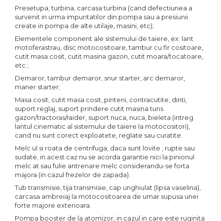
Presetupa, turbina, carcasa turbina (cand defectiunea a
survenit in urma impuritatilor din pompa sau a presiunii
create in pompa de alte utilaje, masini, etc);
Elementele component ale sistemului de taiere, ex: lant
motoferastrau, disc motocositoare, tambur cu fir cositoare,
cutit masa cosit, cutit masina gazon, cutit moara/tocatoare,
etc.;
Demaror, tambur demaror, snur starter, arc demaror,
maner starter;
Masa cosit, cutit masa cosit, pinteni, contracutite, dinti,
suport reglaj, suport prindere cutit masina tuns
gazon/tractoras/raider, suport nuca, nuca, bieleta (intreg
lantul cinematic al sistemului de taiere la motocositori),
cand nu sunt corect exploatete, reglate sau curatite.
Melc ul si roata de centrifuga, daca sunt lovite , rupte sau
sudate, in acest caz nu se acorda garantie nici la pinionul
melc at sau fulie antrenare melc considerandu-se forta
majora (in cazul frezelor de zapada).
Tub transmisie, tija transmisie, cap unghiulat (lipsa vaselina),
carcasa ambreiaj la motocositoarea de umar supusa unei
forte majore exterioara.
Pompa booster de la atomizor, in cazul in care este ruginita