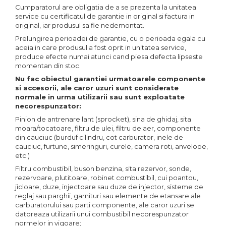
Cumparatorul are obligatia de a se prezenta la unitatea
service cu certificatul de garantie in original si factura in
original, iar produsul sa fie nedemontat.
Prelungirea perioadei de garantie, cu o perioada egala cu
aceia in care produsul a fost oprit in unitatea service,
produce efecte numai atunci cand piesa defecta lipseste
momentan din stoc.
Nu fac obiectul garantiei urmatoarele componente
si accesorii, ale caror uzuri sunt considerate
normale in urma utilizarii sau sunt exploatate
necorespunzator:
Pinion de antrenare lant (sprocket), sina de ghidaj, sita
moara/tocatoare, filtru de ulei, filtru de aer, componente
din cauciuc (burduf cilindru, cot carburator, inele de
cauciuc, furtune, simeringuri, curele, camera roti, anvelope,
etc.)
Filtru combustibil, buson benzina, sita rezervor, sonde,
rezervoare, plutitoare, robinet combustibil, cui poantou,
jicloare, duze, injectoare sau duze de injector, sisteme de
reglaj sau parghii, garnituri sau elemente de etansare ale
carburatorului sau parti componente, ale caror uzuri se
datoreaza utilizarii unui combustibil necorespunzator
normelor in vigoare;