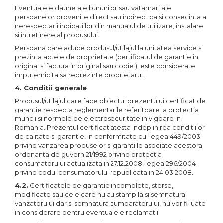
Eventualele daune ale bunurilor sau vatamari ale
persoanelor provenite direct sau indirect ca si consecinta a
nerespectarii indicatiilor din manualul de utilizare, instalare
si intretinere al produsului.
Persoana care aduce produsul/utilajul la unitatea service si
prezinta actele de proprietate (certificatul de garantie in
original si factura in original sau copie ), este considerate
imputernicita sa reprezinte proprietarul.
4. Conditii generale
Produsul/utilajul care face obiectul prezentului certificat de
garantie respecta reglementarile referitoare la protectia
muncii si normele de electrosecuritate in vigoare in
Romania. Prezentul certificat atesta indeplinirea conditiilor
de calitate si garantie, in conformitate cu: legea 449/2003
privind vanzarea produselor si garantiile asociate acestora;
ordonanta de guvern 21/1992 privind protectia
consumatorului actualizata in 27.12.2008; legea 296/2004
privind codul consumatorului republicata in 24.03.2008.
4.2.
Certificatele de garantie incomplete, sterse,
modificate sau cele care nu au stampila si semnatura
vanzatorului dar si semnatura cumparatorului, nu vor fi luate
in considerare pentru eventualele reclamatii.