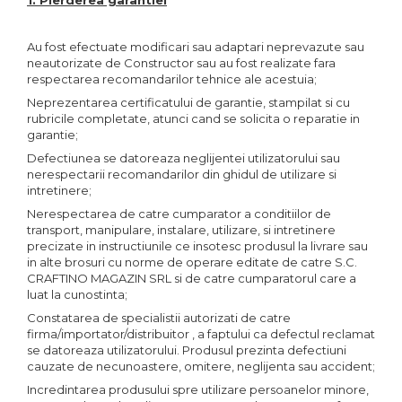
1. Pierderea garantiei
Au fost efectuate modificari sau adaptari neprevazute sau
neautorizate de Constructor sau au fost realizate fara
respectarea recomandarilor tehnice ale acestuia;
Neprezentarea certificatului de garantie, stampilat si cu
rubricile completate, atunci cand se solicita o reparatie in
garantie;
Defectiunea se datoreaza neglijentei utilizatorului sau
nerespectarii recomandarilor din ghidul de utilizare si
intretinere;
Nerespectarea de catre cumparator a conditiilor de
transport, manipulare, instalare, utilizare, si intretinere
precizate in instructiunile ce insotesc produsul la livrare sau
in alte brosuri cu norme de operare editate de catre S.C.
CRAFTINO MAGAZIN SRL si de catre cumparatorul care a
luat la cunostinta;
Constatarea de specialistii autorizati de catre
firma/importator/distribuitor , a faptului ca defectul reclamat
se datoreaza utilizatorului. Produsul prezinta defectiuni
cauzate de necunoastere, omitere, neglijenta sau accident;
Incredintarea produsului spre utilizare persoanelor minore,