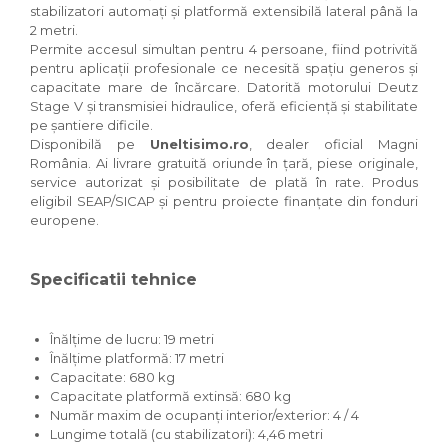
stabilizatori automați și platformă extensibilă lateral până la
2 metri.
Permite accesul simultan pentru 4 persoane, fiind potrivită
pentru aplicații profesionale ce necesită spațiu generos și
capacitate mare de încărcare. Datorită motorului Deutz
Stage V și transmisiei hidraulice, oferă eficiență și stabilitate
pe șantiere dificile.
Disponibilă pe
Uneltisimo.ro
, dealer oficial Magni
România. Ai livrare gratuită oriunde în țară, piese originale,
service autorizat și posibilitate de plată în rate. Produs
eligibil SEAP/SICAP și pentru proiecte finanțate din fonduri
europene.
Specificatii tehnice
Înălțime de lucru: 19 metri
Înălțime platformă: 17 metri
Capacitate: 680 kg
Capacitate platformă extinsă: 680 kg
Număr maxim de ocupanți interior/exterior: 4 / 4
Lungime totală (cu stabilizatori): 4,46 metri