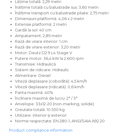
Lățime totală: 2,29 metri
Înălțime totală cu balustrade sus: 3,60 metri
Înălțime transport cu balustrade pliate: 2,75 metri
Dimensiuni platformă: 4,06 x 2 metri
Extensie platformă: 2 metri
Gardă la sol: 40 cm
Ampatament: 2,85 metri
Rază de virare interior: 1 cm
Rază de virare exterior: 3,20 metri
Motor: Deutz D2.9 L4 Stage V
Putere motor: 36,4 kW la 2.600 rpm
Transmisie: Hidraulică
Sistem de ridicare: Hidraulic
Alimentare: Diesel
Viteză deplasare (coborâtă): 4,5 km/h
Viteză deplasare (ridicată): 0,6 km/h
Panta maximă: 40%
Înclinare maximă de lucru: 2° / 3°
Anvelope: 33x12-20 (non-marking, solide)
Greutate totală: 10.530 kg
Utilizare: interior și exterior
Norme respectate: EN 280-1, ANSI/SAIA A92.20
Product compliance information