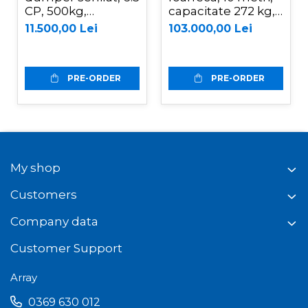
CP, 500kg,
capacitate 272 kg,
basculare
Magni ES1008AC+
11.500,00 Lei
103.000,00 Lei
mecanica, Graecus
D500
PRE-ORDER
PRE-ORDER
My shop
Customers
Company data
Customer Support
Array
0369 630 012