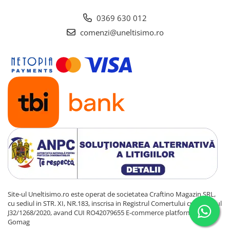
0369 630 012
comenzi@uneltisimo.ro
Site-ul Uneltisimo.ro este operat de societatea Craftino Magazin SRL,
cu sediul in STR. XI, NR.183, inscrisa in Registrul Comertului cu numarul
J32/1268/2020, avand CUI RO42079655
E-commerce platform by
Gomag