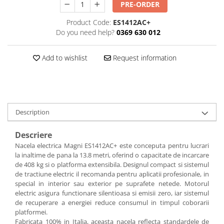
PRE-ORDER
Incarcatoare telescopice rotative
Product Code:
ES1412AC+
Motostivuitoare
Do you need help?
0369 630 012
Nacele
Add to wishlist
Request information
Remorci
Agricultural trailers
Remorci Tehnologice
Sisteme spalat
Description
Transpaleti si stivuitoare
Trolii forestiere
Descriere
Nacela electrica Magni ES1412AC+ este conceputa pentru lucrari
Prelucrarea solului
la inaltime de pana la 13.8 metri, oferind o capacitate de incarcare
Accesorii utilaje
de 408 kg si o platforma extensibila. Designul compact si sistemul
de tractiune electric il recomanda pentru aplicatii profesionale, in
Accesorii excavatoare
special in interior sau exterior pe suprafete netede. Motorul
Colectoare de piatra
electric asigura functionare silentioasa si emisii zero, iar sistemul
de recuperare a energiei reduce consumul in timpul coborarii
Grape
platformei.
Lame nivelare pamant tractor
Fabricata 100% in Italia, aceasta nacela reflecta standardele de