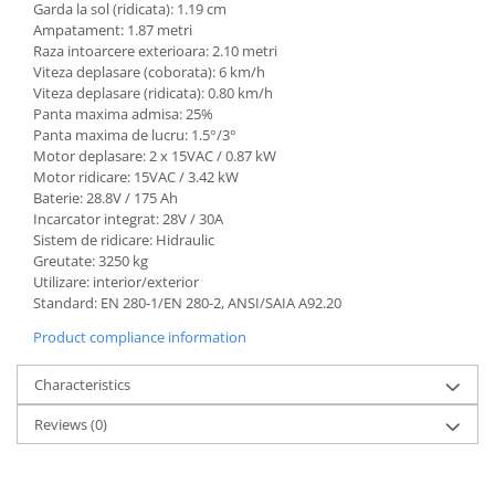
Utilaje sapat si prasit
Garda la sol (ridicata): 1.19 cm
Ampatament: 1.87 metri
Afanatoare
Raza intoarcere exterioara: 2.10 metri
Freze de pamant
Viteza deplasare (coborata): 6 km/h
Viteza deplasare (ridicata): 0.80 km/h
Prasitoare
Panta maxima admisa: 25%
Piese de schimb
Panta maxima de lucru: 1.5°/3°
Motor deplasare: 2 x 15VAC / 0.87 kW
Piese schimb Dumpere si Roabe
Motor ridicare: 15VAC / 3.42 kW
Piese schimb miniexcavatoare
Baterie: 28.8V / 175 Ah
Incarcator integrat: 28V / 30A
Piese schimb Tocatoare Vegetatie
Sistem de ridicare: Hidraulic
Piese schimb Tractoare
Greutate: 3250 kg
Utilizare: interior/exterior
Cosire si tocare vegetatie
Standard: EN 280-1/EN 280-2, ANSI/SAIA A92.20
Tocatoare de vegetatie
Product compliance information
Tocatoare de vegetatie cu brat
Characteristics
Tocatoare de vegetatie teleghidate
Tocatoare vegetatie cardan tractor
Reviews
(0)
Tocatoare vegetatie hidraulice
Tocatoare vegetatie motor termic