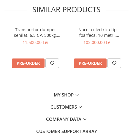
Cositoare
SIMILAR PRODUCTS
Tractorase de tuns iarba
Greble rotative
Motocositoare
Transportor dumper
Nacela electrica tip
senilat, 6.5 CP, 500kg,
foarfeca, 10 metri,
Roboti de tuns iarba
basculare mecanica,
capacitate 272 kg, Magni
11.500,00 Lei
103.000,00 Lei
Graecus D500
ES1008AC+
Protectia si ingrijirea plantelor
Atomizoare
PRE-ORDER
PRE-ORDER
Distribuitoare de ingrasaminte
Instalatii erbicidat
Masini de recoltat si cules
Semanatori si plantatoare
MY SHOP
Tamburi irigatii
CUSTOMERS
Vehicule electrice
COMPANY DATA
CUSTOMER SUPPORT
ARRAY