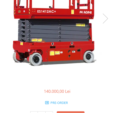
Linii taiere si despicare
Masini de maturat
Mori de cereale
Polizoare de cioturi pomi
Tocatoare electrice
Tocatoare hidraulice
Tocatoare pe benzina
Tocatoare priza PTO tractor
Utilaje de fabricat peleti
Transport si manipulare
Dumpere si roabe
Accesorii dumpere
140.000,00 Lei
Benzi transportoare
PRE-ORDER
Cupe transport
Incarcatoare telescopice