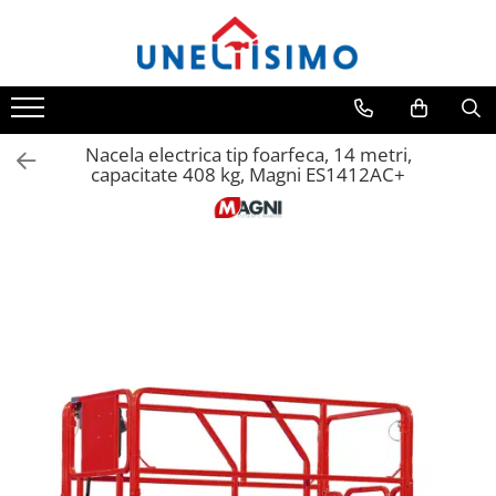
All Products
Tocatoare crengi si resturi vegetale
Despicatoare lemn
Nacela electrica tip foarfeca, 14 metri,
capacitate 408 kg, Magni ES1412AC+
Prelucrare biomasa
Aspiratoare si suflante frunze
Accesorii despicatoare
Balotiere
Despicatoare cu motor termic
Despicatoare electrice
Despicatoare hidraulice
Despicatoare priza tractor PTO
Fierastraie circulare lemne
Infoliatoare