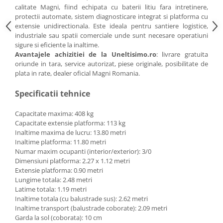
Pluguri
calitate Magni, fiind echipata cu baterii litiu fara intretinere,
protectii automate, sistem diagnosticare integrat si platforma cu
Pluguri de zapada
extensie unidirectionala. Este ideala pentru santiere logistice,
Sisteme foraj si burghie pamant
industriale sau spatii comerciale unde sunt necesare operatiuni
Tamburi de nivelare
sigure si eficiente la inaltime.
Avantajele achizitiei de la Uneltisimo.ro
: livrare gratuita
Miniexcavatoare
oriunde in tara, service autorizat, piese originale, posibilitate de
Buldoexcavatoare
plata in rate, dealer oficial Magni Romania.
Cupe
Specificatii tehnice
Excavatoare
Capacitate maxima: 408 kg
Freze de zapada
Capacitate extensie platforma: 113 kg
Inaltime maxima de lucru: 13.80 metri
Incarcatoare frontale
Inaltime platforma: 11.80 metri
Masini batut stalpi
Numar maxim ocupanti (interior/exterior): 3/0
Dimensiuni platforma: 2.27 x 1.12 metri
Masini de sapat santuri
Extensie platforma: 0.90 metri
Lungime totala: 2.48 metri
Mini-Buldoexcavatoare
Latime totala: 1.19 metri
Motocultoare si accesorii
Inaltime totala (cu balustrade sus): 2.62 metri
Inaltime transport (balustrade coborate): 2.09 metri
Retroexcavatoare
Garda la sol (coborata): 10 cm