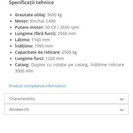
Specificații tehnice
Utilaje sapat si prasit
Afanatoare
Greutate utilaj:
3600 kg
Freze de pamant
Motor:
Xinchai C490
Prasitoare
Putere motor:
50 CP / 2650 rpm
Lungime (fără furci):
2560 mm
Piese de schimb
Lățime:
1160 mm
Piese schimb Dumpere si Roabe
Înălțime:
1995 mm
Piese schimb miniexcavatoare
Capacitate de ridicare:
2500 kg
Lungime furci:
1220 mm
Piese schimb Tocatoare Vegetatie
Catarg:
Duplex cu rotație pe catarg, înălțime ridicare
Piese schimb Tractoare
3000 mm
Cosire si tocare vegetatie
Product compliance information
Tocatoare de vegetatie
Tocatoare de vegetatie cu brat
Characteristics
Tocatoare de vegetatie teleghidate
Reviews
(0)
Tocatoare vegetatie cardan tractor
Tocatoare vegetatie hidraulice
Tocatoare vegetatie motor termic