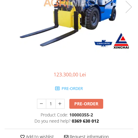
Linii taiere si despicare
Masini de maturat
Mori de cereale
Polizoare de cioturi pomi
Tocatoare electrice
Tocatoare hidraulice
Tocatoare pe benzina
Tocatoare priza PTO tractor
123.300,00 Lei
Utilaje de fabricat peleti
PRE-ORDER
Transport si manipulare
Dumpere si roabe
PRE-ORDER
Accesorii dumpere
Product Code:
10000355-2
Benzi transportoare
Do you need help?
0369 630 012
Cupe transport
Add to wishlist
Request information
Incarcatoare telescopice