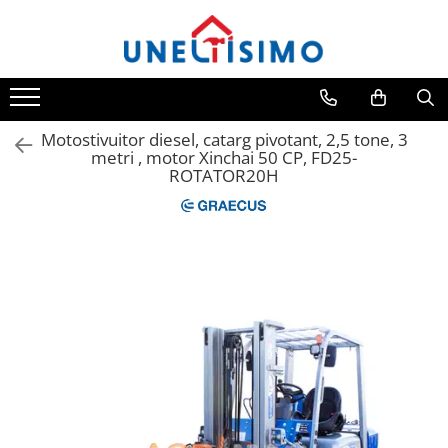
All Products
Tocatoare crengi si resturi vegetale
Despicatoare lemn
Motostivuitor diesel, catarg pivotant, 2,5 tone, 3
metri , motor Xinchai 50 CP, FD25-
Prelucrare biomasa
ROTATOR20H
Aspiratoare si suflante frunze
Accesorii despicatoare
Balotiere
Despicatoare cu motor termic
Despicatoare electrice
Despicatoare hidraulice
Despicatoare priza tractor PTO
Fierastraie circulare lemne
Infoliatoare