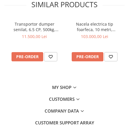
Cositoare
SIMILAR PRODUCTS
Tractorase de tuns iarba
Greble rotative
Transportor dumper
Nacela electrica tip
Motocositoare
senilat, 6.5 CP, 500kg,
foarfeca, 10 metri,
basculare mecanica,
capacitate 272 kg, Magni
11.500,00 Lei
103.000,00 Lei
Roboti de tuns iarba
Graecus D500
ES1008AC+
Protectia si ingrijirea plantelor
Atomizoare
PRE-ORDER
PRE-ORDER
Distribuitoare de ingrasaminte
Instalatii erbicidat
Masini de recoltat si cules
MY SHOP
Semanatori si plantatoare
Tamburi irigatii
CUSTOMERS
Vehicule electrice
COMPANY DATA
CUSTOMER SUPPORT
ARRAY