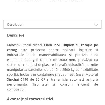
Incarcatoare telescopice rotative
Motostivuitoare
Nacele
Description
Remorci
Descriere
Agricultural trailers
Remorci Tehnologice
Motostivuitorul diesel
Clark 2.5T Duplex cu rotație pe
Sisteme spalat
catarg
este proiectat pentru aplicații logistice și
industriale unde manevrabilitatea și precizia sunt
Transpaleti si stivuitoare
esențiale. Catargul Duplex de 3000 mm, prevăzut cu
Trolii forestiere
sistem de rotație și deplasare laterală hidraulică, permite
manipularea sarcinilor de până la 2500 kg cu flexibilitate
Prelucrarea solului
sporită, inclusiv în containere și spații restrânse. Motorul
Accesorii utilaje
Xinchai C490
de 50 CP și transmisia automată asigură
Accesorii excavatoare
performanță, fiabilitate și consum eficient de
Colectoare de piatra
combustibil.
Grape
Avantaje și caracteristici
Lame nivelare pamant tractor