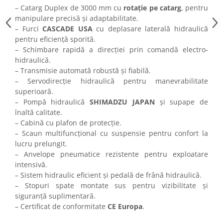
Pluguri
– Catarg Duplex de 3000 mm cu
rotație pe catarg
, pentru
Pluguri de zapada
manipulare precisă și adaptabilitate.
– Furci
CASCADE USA
cu deplasare laterală hidraulică
Sisteme foraj si burghie pamant
pentru eficiență sporită.
Tamburi de nivelare
– Schimbare rapidă a direcției prin comandă electro-
Miniexcavatoare
hidraulică.
– Transmisie automată robustă și fiabilă.
Buldoexcavatoare
– Servodirecție hidraulică pentru manevrabilitate
Cupe
superioară.
– Pompă hidraulică
SHIMADZU JAPAN
și supape de
Excavatoare
înaltă calitate.
Freze de zapada
– Cabină cu plafon de protecție.
– Scaun multifuncțional cu suspensie pentru confort la
Incarcatoare frontale
lucru prelungit.
Masini batut stalpi
– Anvelope pneumatice rezistente pentru exploatare
intensivă.
Masini de sapat santuri
– Sistem hidraulic eficient și pedală de frână hidraulică.
Mini-Buldoexcavatoare
– Stopuri spate montate sus pentru vizibilitate și
Motocultoare si accesorii
siguranță suplimentară.
– Certificat de conformitate
CE Europa
.
Retroexcavatoare