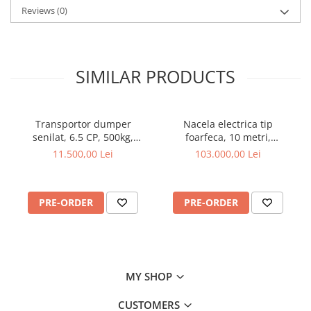
Reviews
(0)
SIMILAR PRODUCTS
Transportor dumper
Nacela electrica tip
senilat, 6.5 CP, 500kg,
foarfeca, 10 metri,
basculare mecanica,
capacitate 272 kg, Magni
11.500,00 Lei
103.000,00 Lei
Graecus D500
ES1008AC+
PRE-ORDER
PRE-ORDER
MY SHOP
CUSTOMERS