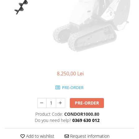
Transpaleti si stivuitoare
Freze de zapada
Polizoare de cioturi pomi
Trolii forestiere
Incarcatoare frontale
Tocatoare electrice
Masini batut stalpi
Tocatoare hidraulice
Masini de sapat santuri
Tocatoare pe benzina
Mini-Buldoexcavatoare
Tocatoare priza PTO tractor
Motocultoare si accesorii
Utilaje de fabricat peleti
Retroexcavatoare
Utilaje sapat si prasit
8.250,00 Lei
Afanatoare
PRE-ORDER
Freze de pamant
Prasitoare
PRE-ORDER
Product Code:
CONDOR1000.80
Do you need help?
0369 630 012
Add to wishlist
Request information