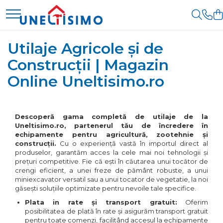
Prelucrare biomasa
Transport si manipulare
Prelucrarea solului
Piese de schimb
Cosire si tocare vegetatie
Protectia si ingrijirea plantelor
Utilaje Agricole și de
Aspiratoare si suflante
Dumpere si roabe
Accesorii utilaje
Piese schimb Dumpere si
Tocatoare de vegetatie
Atomizoare
frunze
Roabe
Construcții | Magazin
Accesorii dumpere
Accesorii excavatoare
Tocatoare de vegetatie cu brat
Distribuitoare de
Accesorii despicatoare
Piese schimb
ingrasaminte
Online Uneltisimo.ro
Colectoare de piatra
Tocatoare de vegetatie
Benzi transportoare
miniexcavatoare
teleghidate
Grape
Balotiere
Instalatii erbicidat
Cupe transport
Tocatoare vegetatie cardan
Piese schimb Tocatoare
Lame nivelare pamant tractor
Despicatoare cu motor
Masini de recoltat si cules
tractor
Incarcatoare telescopice
Vegetatie
Pluguri
Descoperă gama completă de utilaje de la
termic
Tocatoare vegetatie hidraulice
Semanatori si plantatoare
Uneltisimo.ro, partenerul tău de încredere în
Pluguri de zapada
Incarcatoare telescopice
Piese schimb Tractoare
echipamente pentru agricultură, zootehnie și
Despicatoare electrice
Tocatoare vegetatie motor termic
rotative
Tamburi irigatii
Sisteme foraj si burghie pamant
construcții.
Cu o experiență vastă în importul direct al
Cositoare
Despicatoare hidraulice
produselor, garantăm acces la cele mai noi tehnologii și
Tamburi de nivelare
Motostivuitoare
prețuri competitive. Fie că ești în căutarea unui tocător de
Tractorase de tuns iarba
Miniexcavatoare
Despicatoare priza tractor
crengi eficient, a unei freze de pământ robuste, a unui
Nacele
miniexcavator versatil sau a unui tocator de vegetatie, la noi
PTO
Greble rotative
Buldoexcavatoare
găsești soluțiile optimizate pentru nevoile tale specifice.
Remorci
Fierastraie circulare lemne
Motocositoare
Cupe
Plata in rate și transport gratuit:
Oferim
Agricultural trailers
posibilitatea de plată în rate și asigurăm transport gratuit
Infoliatoare
Roboti de tuns iarba
Excavatoare
Remorci Tehnologice
pentru toate comenzi, facilitând accesul la echipamente