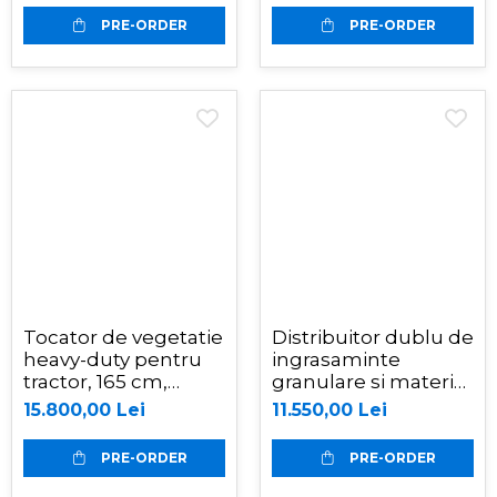
cardan tractor ,
PRE-ORDER
PRE-ORDER
Graecus ATK155-H
Tocator de vegetatie
Distribuitor dublu de
heavy-duty pentru
ingrasaminte
tractor, 165 cm,
granulare si material
conectare cardan
antiderapant, sistem
15.800,00 Lei
11.550,00 Lei
tractor, BK165
hidraulic, 1500 litri,
cardan tractor,
PRE-ORDER
PRE-ORDER
2L1500H