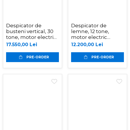
Despicator de
Despicator de
busteni vertical, 30
lemne, 12 tone,
tone, motor electric
motor electric
trifazat/ priza tractor
trifazat 3kW, Ceccato
17.550,00 Lei
12.200,00 Lei
PTO ,Jansen TS-30K
Olindo SPLE12T
PRE-ORDER
PRE-ORDER