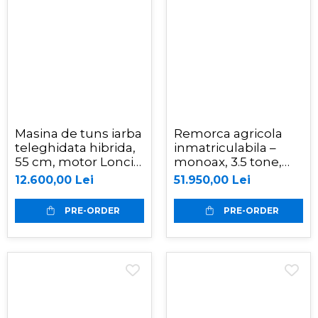
Masina de tuns iarba
Remorca agricola
teleghidata hibrida,
inmatriculabila –
55 cm, motor Loncin
monoax, 3.5 tone,
9 cp - RSC55
basculabilă pe 3
12.600,00 Lei
51.950,00 Lei
părți, Oehler EDK 35
S
PRE-ORDER
PRE-ORDER