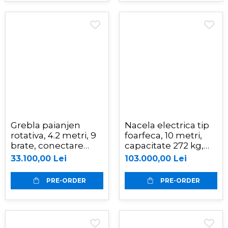
Grebla paianjen
Nacela electrica tip
rotativa, 4.2 metri, 9
foarfeca, 10 metri,
brate, conectare
capacitate 272 kg,
cardan tractor,
Magni ES1008AC+
33.100,00 Lei
103.000,00 Lei
Zeppelin 042Z
PRE-ORDER
PRE-ORDER