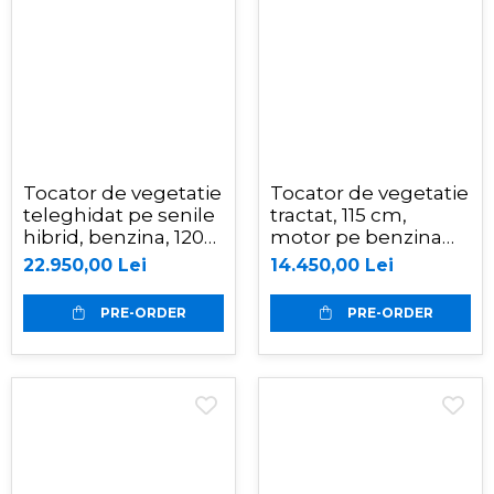
Tocator de vegetatie
Tocator de vegetatie
teleghidat pe senile
tractat, 115 cm,
hibrid, benzina, 120
motor pe benzina
cm, motor Loncin 18
de 15 CP, Jansen AT-
22.950,00 Lei
14.450,00 Lei
cp, 150 m,
120
RSC120PRO Hibrid
PRE-ORDER
PRE-ORDER