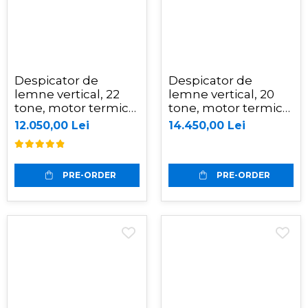
Despicator de
Despicator de
lemne vertical, 22
lemne vertical, 20
tone, motor termic
tone, motor termic
Kohler 6.5 CP,
Kohler de 6.5CP,
12.050,00 Lei
14.450,00 Lei
Jansen HS-22A62
Jansen HS-20H110
PRE-ORDER
PRE-ORDER