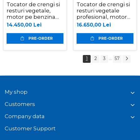
Tocator de crengi si
Tocator de crengi si
resturi vegetale,
resturi vegetale
motor pe benzina
profesional, motor
de 15 CP, Jansen
pe benzina Kohler
14.450,00 Lei
16.650,00 Lei
GTS-1500E
de 15 CP, Jansen
GTS-2000pro
PRE-ORDER
PRE-ORDER
1
2
3
57
...
My shop
Customers
Company data
Customer Support