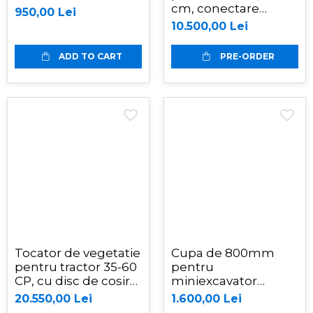
cm, conectare
950,00 Lei
cardan tractor,
10.500,00 Lei
MKD165 Graecus
ADD TO CART
PRE-ORDER
Tocator de vegetatie
Cupa de 800mm
pentru tractor 35-60
pentru
CP, cu disc de cosire
miniexcavator
lateral cu palpator,
EB10/EB12
20.550,00 Lei
1.600,00 Lei
155 cm, conectare