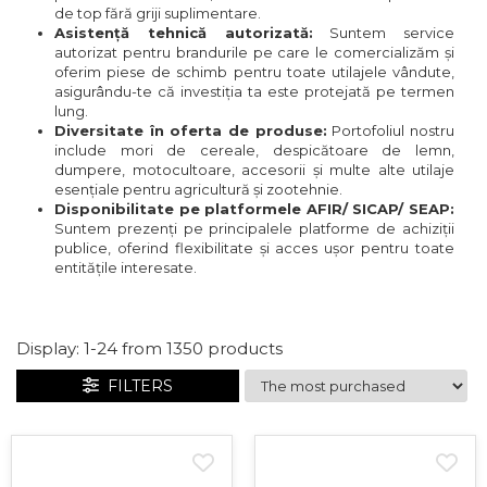
Linii taiere si despicare
de top fără griji suplimentare.
Sisteme spalat
Freze de zapada
Asistență tehnică autorizată:
Suntem service
Masini de maturat
autorizat pentru brandurile pe care le comercializăm și
Transpaleti si stivuitoare
Incarcatoare frontale
oferim piese de schimb pentru toate utilajele vândute,
Mori de cereale
asigurându-te că investiția ta este protejată pe termen
Trolii forestiere
Masini batut stalpi
lung.
Polizoare de cioturi pomi
Diversitate în oferta de produse:
Portofoliul nostru
Masini de sapat santuri
include mori de cereale, despicătoare de lemn,
Tocatoare electrice
Mini-Buldoexcavatoare
dumpere, motocultoare, accesorii și multe alte utilaje
esențiale pentru agricultură și zootehnie.
Tocatoare hidraulice
Motocultoare si accesorii
Disponibilitate pe platformele AFIR/ SICAP/ SEAP:
Tocatoare pe benzina
Suntem prezenți pe principalele platforme de achiziții
Retroexcavatoare
publice, oferind flexibilitate și acces ușor pentru toate
Tocatoare priza PTO tractor
entitățile interesate.
Utilaje sapat si prasit
Utilaje de fabricat peleti
Afanatoare
Freze de pamant
Display:
1-
24
from
1350
products
Prasitoare
FILTERS