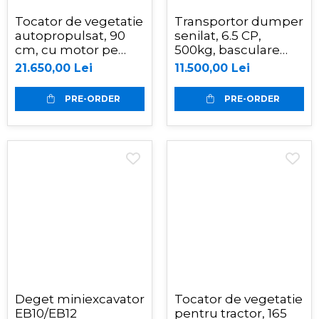
Tocator de vegetatie
Transportor dumper
autopropulsat, 90
senilat, 6.5 CP,
cm, cu motor pe
500kg, basculare
benzina, 15 CP,
mecanica, Graecus
21.650,00 Lei
11.500,00 Lei
Graecus GK90pro
D500
PRE-ORDER
PRE-ORDER
Deget miniexcavator
Tocator de vegetatie
EB10/EB12
pentru tractor, 165