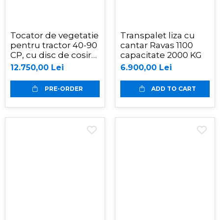
Tocator de vegetatie
Transpalet liza cu
pentru tractor 40-90
cantar Ravas 1100
CP, cu disc de cosire
capacitate 2000 KG
lateral, 170 cm,
12.750,00 Lei
6.900,00 Lei
conectare cardan
tractor , Graecus
PRE-ORDER
ADD TO CART
MTS170