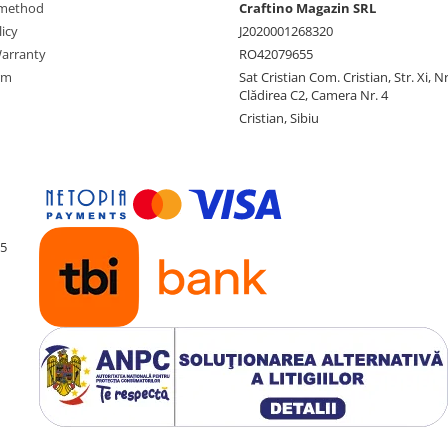
method
Craftino Magazin SRL
icy
J2020001268320
arranty
RO42079655
rm
Sat Cristian Com. Cristian, Str. Xi, N
Clădirea C2, Camera Nr. 4
Cristian, Sibiu
55