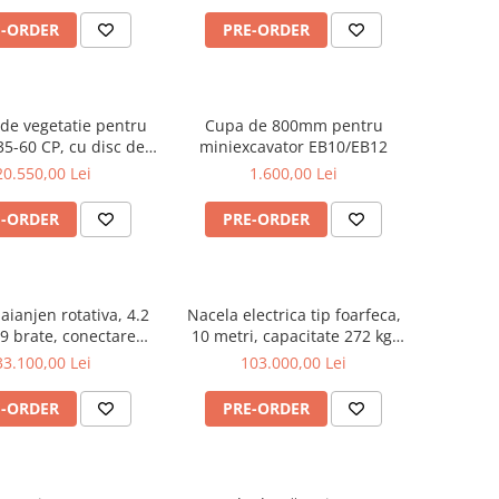
E-ORDER
PRE-ORDER
 de vegetatie pentru
Cupa de 800mm pentru
35-60 CP, cu disc de
miniexcavator EB10/EB12
teral cu palpator, 155
20.550,00 Lei
1.600,00 Lei
tare cardan tractor ,
ecus ATK155-H
E-ORDER
PRE-ORDER
aianjen rotativa, 4.2
Nacela electrica tip foarfeca,
 9 brate, conectare
10 metri, capacitate 272 kg,
ractor, Zeppelin 042Z
Magni ES1008AC+
33.100,00 Lei
103.000,00 Lei
E-ORDER
PRE-ORDER