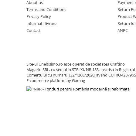
Utilaje sapat si prasit
About us
Payment 
Terms and Conditions
Return Pol
Afanatoare
Privacy Policy
Product W
Freze de pamant
Informatii livrare
Return fo
Prasitoare
Contact
ANPC
Piese de schimb
Piese schimb Dumpere si Roabe
Piese schimb miniexcavatoare
Piese schimb Tocatoare Vegetatie
Site-ul Uneltisimo.ro este operat de societatea Craftino
Magazin SRL, cu sediul in STR. XI, NR.183, inscrisa in Registrul
Piese schimb Tractoare
Comertului cu numarul J32/1268/2020, avand CUI RO420796
E-commerce platform by Gomag
Cosire si tocare vegetatie
Tocatoare de vegetatie
Tocatoare de vegetatie cu brat
Tocatoare de vegetatie teleghidate
Tocatoare vegetatie cardan tractor
Tocatoare vegetatie hidraulice
Tocatoare vegetatie motor termic