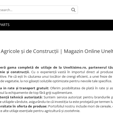
PARTS
e Agricole și de Construcții | Magazin Online Unel
eră gama completă de utilaje de la Uneltisimo.ro, partenerul tă
ie și construcții.
Cu o experiență vastă în importul direct al produsel
tive. Fie că ești în căutarea unui tocător de crengi eficient, a unei freze 
de vegetatie, la noi găsești soluțiile optimizate pentru nevoile tale specifice.
a in rate și transport gratuit:
Oferim posibilitatea de plată în rate și a
sul la echipamente de top fără griji suplimentare.
stență tehnică autorizată:
Suntem service autorizat pentru brandurile p
e utilajele vândute, asigurându-te că investiția ta este protejată pe termen l
rsitate în oferta de produse:
Portofoliul nostru include mori de cereale,
e alte utilaje esențiale pentru agricultură și zootehnie.