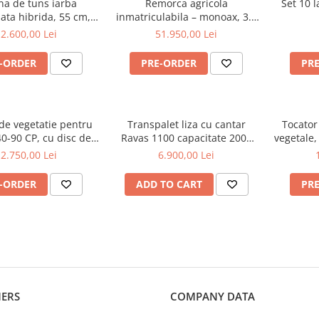
na de tuns iarba
Remorca agricola
Set 10 l
ata hibrida, 55 cm,
inmatriculabila – monoax, 3.5
oncin 9 cp - RSC55
tone, basculabilă pe 3 părți,
2.600,00 Lei
51.950,00 Lei
Oehler EDK 35 S
-ORDER
PRE-ORDER
PR
de vegetatie pentru
Transpalet liza cu cantar
Tocator 
40-90 CP, cu disc de
Ravas 1100 capacitate 2000
vegetale,
e lateral, 170 cm,
KG
15 CP,
2.750,00 Lei
6.900,00 Lei
re cardan tractor ,
aecus MTS170
-ORDER
ADD TO CART
PR
ERS
COMPANY DATA