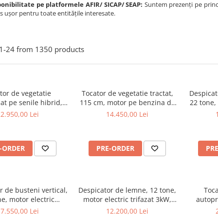
ponibilitate pe platformele AFIR/ SICAP/ SEAP:
Suntem prezenți pe principa
s ușor pentru toate entitățile interesate.
1-
24
from
1350
products
tor de vegetatie
Tocator de vegetatie tractat,
Despicat
at pe senile hibrid,
115 cm, motor pe benzina de
22 tone,
na, 120 cm, motor
15 CP, Jansen AT-120
6.5 CP
2.950,00 Lei
14.450,00 Lei
in 18 cp, 150 m,
120PRO Hibrid
-ORDER
PRE-ORDER
PR
r de busteni vertical,
Despicator de lemne, 12 tone,
Toca
ne, motor electric
motor electric trifazat 3kW,
autopr
t/ priza tractor PTO
Ceccato Olindo SPLE12T
motor 
7.550,00 Lei
12.200,00 Lei
Jansen TS-30K
Gr