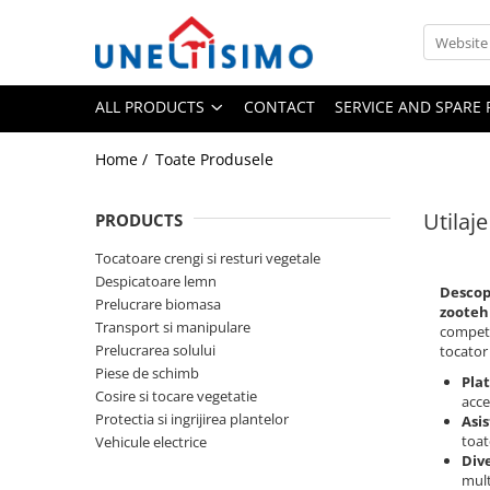
All Products
ALL PRODUCTS
CONTACT
SERVICE AND SPARE 
Tocatoare crengi si resturi vegetale
Despicatoare lemn
Home /
Toate Produsele
Prelucrare biomasa
Aspiratoare si suflante frunze
Utilaj
PRODUCTS
Accesorii despicatoare
Tocatoare crengi si resturi vegetale
Balotiere
Despicatoare lemn
Descop
Prelucrare biomasa
Despicatoare cu motor termic
zootehn
Transport si manipulare
competi
Despicatoare electrice
Prelucrarea solului
tocator 
Despicatoare hidraulice
Piese de schimb
Plat
Cosire si tocare vegetatie
acce
Despicatoare priza tractor PTO
Protectia si ingrijirea plantelor
Asi
Fierastraie circulare lemne
toat
Vehicule electrice
Dive
Infoliatoare
mult