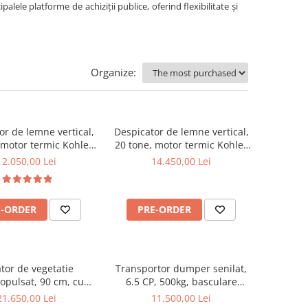
lele platforme de achiziții publice, oferind flexibilitate și
Organize:
or de lemne vertical,
Despicator de lemne vertical,
 motor termic Kohler
20 tone, motor termic Kohler
, Jansen HS-22A62
de 6.5CP, Jansen HS-20H110
12.050,00 Lei
14.450,00 Lei
E-ORDER
PRE-ORDER
tor de vegetatie
Transportor dumper senilat,
opulsat, 90 cm, cu
6.5 CP, 500kg, basculare
pe benzina, 15 CP,
mecanica, Graecus D500
21.650,00 Lei
11.500,00 Lei
aecus GK90pro