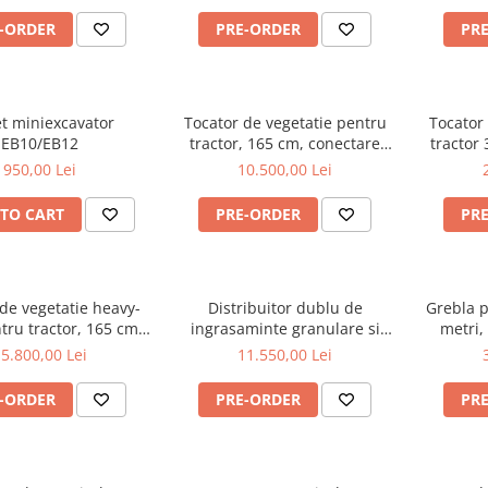
-ORDER
PRE-ORDER
PR
t miniexcavator
Tocator de vegetatie pentru
Tocator
EB10/EB12
tractor, 165 cm, conectare
tractor 
cardan tractor, MKD165
cosire la
950,00 Lei
10.500,00 Lei
Graecus
cm, conec
Gra
TO CART
PRE-ORDER
PR
de vegetatie heavy-
Distribuitor dublu de
Grebla p
tru tractor, 165 cm,
ingrasaminte granulare si
metri,
re cardan tractor,
material antiderapant, sistem
cardan t
5.800,00 Lei
11.550,00 Lei
BK165
hidraulic, 1500 litri, cardan
tractor, 2L1500H
-ORDER
PRE-ORDER
PR