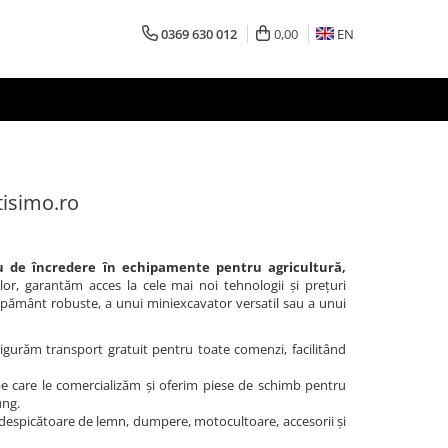
0369 630 012
0,00
EN
tisimo.ro
u de încredere în echipamente pentru agricultură,
or, garantăm acces la cele mai noi tehnologii și prețuri
de pământ robuste, a unui miniexcavator versatil sau a unui
sigurăm transport gratuit pentru toate comenzi, facilitând
e care le comercializăm și oferim piese de schimb pentru
ung.
 despicătoare de lemn, dumpere, motocultoare, accesorii și