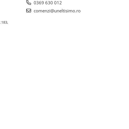
0369 630 012
comenzi@uneltisimo.ro
r.183,