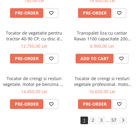
750,00 Lei
19.500,00 Lei
Cositoare
Tractorase de tuns iarba
PRE-ORDER
PRE-ORDER
Greble rotative
Motocositoare
Tocator de vegetatie pentru
Transpalet liza cu cantar
tractor 40-90 CP, cu disc de
Ravas 1100 capacitate 2000
Roboti de tuns iarba
cosire lateral, 170 cm,
KG
12.750,00 Lei
6.900,00 Lei
Protectia si ingrijirea plantelor
conectare cardan tractor ,
Graecus MTS170
Atomizoare
PRE-ORDER
ADD TO CART
Distribuitoare de ingrasaminte
Instalatii erbicidat
Tocator de crengi si resturi
Tocator de crengi si resturi
vegetale, motor pe benzina de
vegetale profesional, motor
Masini de recoltat si cules
15 CP, Jansen GTS-1500E
pe benzina Kohler de 15 CP,
14.450,00 Lei
16.650,00 Lei
Semanatori si plantatoare
Jansen GTS-2000pro
Tamburi irigatii
PRE-ORDER
PRE-ORDER
Vehicule electrice
1
2
3
57
...