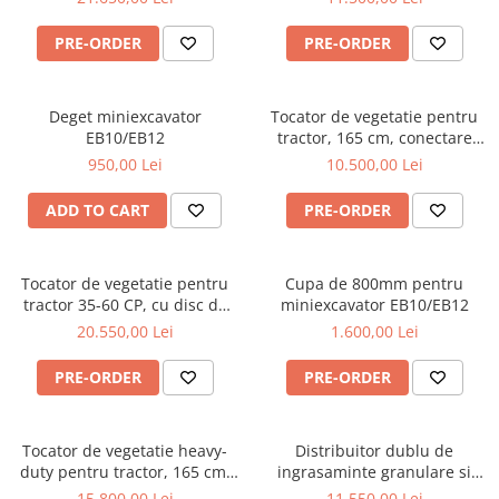
Pluguri
Graecus GK90pro
Pluguri de zapada
PRE-ORDER
PRE-ORDER
Sisteme foraj si burghie pamant
Tamburi de nivelare
Deget miniexcavator
Tocator de vegetatie pentru
Miniexcavatoare
EB10/EB12
tractor, 165 cm, conectare
cardan tractor, MKD165
Buldoexcavatoare
950,00 Lei
10.500,00 Lei
Graecus
Cupe
ADD TO CART
PRE-ORDER
Excavatoare
Freze de zapada
Tocator de vegetatie pentru
Cupa de 800mm pentru
Incarcatoare frontale
tractor 35-60 CP, cu disc de
miniexcavator EB10/EB12
cosire lateral cu palpator, 155
20.550,00 Lei
1.600,00 Lei
Masini batut stalpi
cm, conectare cardan tractor ,
Graecus ATK155-H
Masini de sapat santuri
PRE-ORDER
PRE-ORDER
Mini-Buldoexcavatoare
Motocultoare si accesorii
Tocator de vegetatie heavy-
Distribuitor dublu de
duty pentru tractor, 165 cm,
ingrasaminte granulare si
Retroexcavatoare
conectare cardan tractor,
material antiderapant, sistem
15.800,00 Lei
11.550,00 Lei