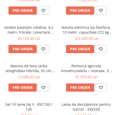
Utilaje sapat si prasit
BK165
hidraulic, 1500 litri, cardan
tractor, 2L1500H
Afanatoare
PRE-ORDER
PRE-ORDER
Freze de pamant
Prasitoare
Grebla paianjen rotativa, 4.2
Nacela electrica tip foarfeca,
Piese de schimb
metri, 9 brate, conectare
10 metri, capacitate 272 kg,
Piese schimb Dumpere si Roabe
cardan tractor, Zeppelin 042Z
Magni ES1008AC+
33.100,00 Lei
103.000,00 Lei
Piese schimb miniexcavatoare
PRE-ORDER
PRE-ORDER
Piese schimb Tocatoare Vegetatie
Piese schimb Tractoare
Masina de tuns iarba
Remorca agricola
Cosire si tocare vegetatie
teleghidata hibrida, 55 cm,
inmatriculabila – monoax, 3.5
Tocatoare de vegetatie
motor Loncin 9 cp - RSC55
tone, basculabilă pe 3 părți,
12.600,00 Lei
51.950,00 Lei
Oehler EDK 35 S
Tocatoare de vegetatie cu brat
PRE-ORDER
PRE-ORDER
Tocatoare de vegetatie teleghidate
Tocatoare vegetatie cardan tractor
Tocatoare vegetatie hidraulice
Set 10 lame tip Y , RSC100 /
Lama de deszăpezire pentru
120
tractor - EXV250
Tocatoare vegetatie motor termic