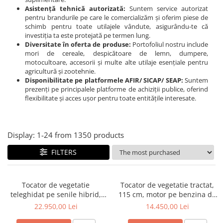
Linii taiere si despicare
Asistență tehnică autorizată:
Suntem service autorizat
pentru brandurile pe care le comercializăm și oferim piese de
Masini de maturat
schimb pentru toate utilajele vândute, asigurându-te că
investiția ta este protejată pe termen lung.
Mori de cereale
Diversitate în oferta de produse:
Portofoliul nostru include
mori de cereale, despicătoare de lemn, dumpere,
Polizoare de cioturi pomi
motocultoare, accesorii și multe alte utilaje esențiale pentru
Tocatoare electrice
agricultură și zootehnie.
Disponibilitate pe platformele AFIR/ SICAP/ SEAP:
Suntem
Tocatoare hidraulice
prezenți pe principalele platforme de achiziții publice, oferind
flexibilitate și acces ușor pentru toate entitățile interesate.
Tocatoare pe benzina
Tocatoare priza PTO tractor
Utilaje de fabricat peleti
Display:
1-
24
from
1350
products
Transport si manipulare
FILTERS
Dumpere si roabe
Accesorii dumpere
Tocator de vegetatie
Tocator de vegetatie tractat,
Benzi transportoare
teleghidat pe senile hibrid,
115 cm, motor pe benzina de
benzina, 120 cm, motor
15 CP, Jansen AT-120
22.950,00 Lei
14.450,00 Lei
Cupe transport
Loncin 18 cp, 150 m,
Incarcatoare telescopice
RSC120PRO Hibrid