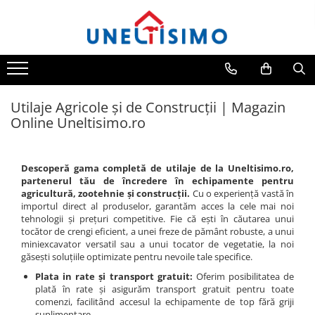
All Products
Tocatoare crengi si resturi vegetale
Despicatoare lemn
Utilaje Agricole și de Construcții | Magazin
Prelucrare biomasa
Online Uneltisimo.ro
Aspiratoare si suflante frunze
Accesorii despicatoare
Descoperă gama completă de utilaje de la Uneltisimo.ro,
Balotiere
partenerul tău de încredere în echipamente pentru
agricultură, zootehnie și construcții.
Cu o experiență vastă în
Despicatoare cu motor termic
importul direct al produselor, garantăm acces la cele mai noi
Despicatoare electrice
tehnologii și prețuri competitive. Fie că ești în căutarea unui
tocător de crengi eficient, a unei freze de pământ robuste, a unui
Despicatoare hidraulice
miniexcavator versatil sau a unui tocator de vegetatie, la noi
găsești soluțiile optimizate pentru nevoile tale specifice.
Despicatoare priza tractor PTO
Plata in rate și transport gratuit:
Oferim posibilitatea de
Fierastraie circulare lemne
plată în rate și asigurăm transport gratuit pentru toate
comenzi, facilitând accesul la echipamente de top fără griji
Infoliatoare
suplimentare.