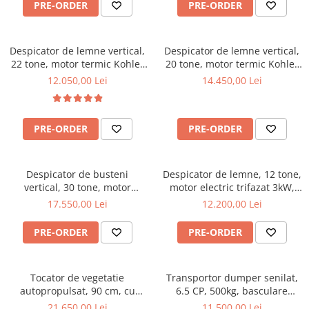
PRE-ORDER
PRE-ORDER
Despicator de lemne vertical,
Despicator de lemne vertical,
22 tone, motor termic Kohler
20 tone, motor termic Kohler
6.5 CP, Jansen HS-22A62
de 6.5CP, Jansen HS-20H110
12.050,00 Lei
14.450,00 Lei
PRE-ORDER
PRE-ORDER
Despicator de busteni
Despicator de lemne, 12 tone,
vertical, 30 tone, motor
motor electric trifazat 3kW,
electric trifazat/ priza tractor
Ceccato Olindo SPLE12T
17.550,00 Lei
12.200,00 Lei
PTO ,Jansen TS-30K
PRE-ORDER
PRE-ORDER
Tocator de vegetatie
Transportor dumper senilat,
autopropulsat, 90 cm, cu
6.5 CP, 500kg, basculare
motor pe benzina, 15 CP,
mecanica, Graecus D500
21.650,00 Lei
11.500,00 Lei