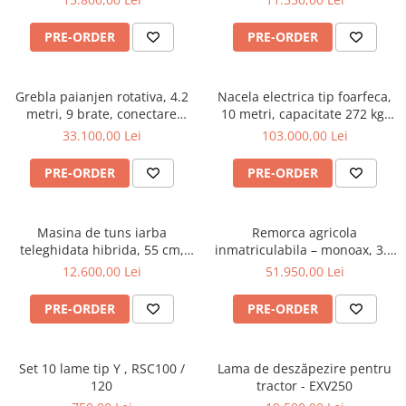
BK165
hidraulic, 1500 litri, cardan
tractor, 2L1500H
PRE-ORDER
PRE-ORDER
Grebla paianjen rotativa, 4.2
Nacela electrica tip foarfeca,
metri, 9 brate, conectare
10 metri, capacitate 272 kg,
cardan tractor, Zeppelin 042Z
Magni ES1008AC+
33.100,00 Lei
103.000,00 Lei
PRE-ORDER
PRE-ORDER
Masina de tuns iarba
Remorca agricola
teleghidata hibrida, 55 cm,
inmatriculabila – monoax, 3.5
motor Loncin 9 cp - RSC55
tone, basculabilă pe 3 părți,
12.600,00 Lei
51.950,00 Lei
Oehler EDK 35 S
PRE-ORDER
PRE-ORDER
Set 10 lame tip Y , RSC100 /
Lama de deszăpezire pentru
120
tractor - EXV250