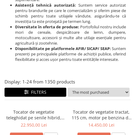
Transpaleti si stivuitoare
Freze de zapada
Asistență tehnică autorizată:
Suntem service autorizat
Polizoare de cioturi pomi
pentru brandurile pe care le comercializăm și oferim piese de
Trolii forestiere
Incarcatoare frontale
Tocatoare electrice
schimb pentru toate utilajele vândute, asigurându-te că
investiția ta este protejată pe termen lung.
Masini batut stalpi
Tocatoare hidraulice
Diversitate în oferta de produse:
Portofoliul nostru include
Masini de sapat santuri
mori de cereale, despicătoare de lemn, dumpere,
Tocatoare pe benzina
motocultoare, accesorii și multe alte utilaje esențiale pentru
Mini-Buldoexcavatoare
agricultură și zootehnie.
Tocatoare priza PTO tractor
Disponibilitate pe platformele AFIR/ SICAP/ SEAP:
Suntem
Motocultoare si accesorii
Utilaje de fabricat peleti
prezenți pe principalele platforme de achiziții publice, oferind
flexibilitate și acces ușor pentru toate entitățile interesate.
Retroexcavatoare
Utilaje sapat si prasit
Afanatoare
Display:
1-
24
from
1350
products
Freze de pamant
FILTERS
Prasitoare
Tocator de vegetatie
Tocator de vegetatie tractat,
teleghidat pe senile hibrid,
115 cm, motor pe benzina de
benzina, 120 cm, motor
15 CP, Jansen AT-120
22.950,00 Lei
14.450,00 Lei
Loncin 18 cp, 150 m,
RSC120PRO Hibrid