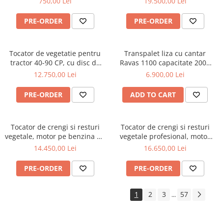
750,00 Lei
19.500,00 Lei
PRE-ORDER
PRE-ORDER
Tocator de vegetatie pentru
Transpalet liza cu cantar
tractor 40-90 CP, cu disc de
Ravas 1100 capacitate 2000
cosire lateral, 170 cm,
KG
12.750,00 Lei
6.900,00 Lei
conectare cardan tractor ,
Graecus MTS170
PRE-ORDER
ADD TO CART
Tocator de crengi si resturi
Tocator de crengi si resturi
vegetale, motor pe benzina de
vegetale profesional, motor
15 CP, Jansen GTS-1500E
pe benzina Kohler de 15 CP,
14.450,00 Lei
16.650,00 Lei
Jansen GTS-2000pro
PRE-ORDER
PRE-ORDER
1
2
3
57
...