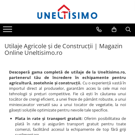
Prelucrare biomasa
Transport si manipulare
Prelucrarea solului
Piese de schimb
Cosire si tocare vegetatie
Protectia si ingrijirea plantelor
Aspiratoare si suflante frunze
Dumpere si roabe
Accesorii utilaje
Piese schimb Dumpere si Roabe
Tocatoare de vegetatie
Atomizoare
Accesorii despicatoare
Accesorii dumpere
Accesorii excavatoare
Piese schimb miniexcavatoare
Tocatoare de vegetatie cu brat
Distribuitoare de ingrasaminte
Utilaje Agricole și de Construcții | Magazin
Colectoare de piatra
Tocatoare de vegetatie teleghidate
Balotiere
Benzi transportoare
Piese schimb Tocatoare Vegetatie
Instalatii erbicidat
Online Uneltisimo.ro
Grape
Tocatoare vegetatie cardan tractor
Despicatoare cu motor termic
Cupe transport
Piese schimb Tractoare
Masini de recoltat si cules
Lame nivelare pamant tractor
Tocatoare vegetatie hidraulice
Despicatoare electrice
Incarcatoare telescopice
Semanatori si plantatoare
Pluguri
Tocatoare vegetatie motor termic
Descoperă gama completă de utilaje de la Uneltisimo.ro,
Despicatoare hidraulice
Incarcatoare telescopice rotative
Tamburi irigatii
partenerul tău de încredere în echipamente pentru
Pluguri de zapada
Cositoare
agricultură, zootehnie și construcții.
Cu o experiență vastă în
Despicatoare priza tractor PTO
Motostivuitoare
Sisteme foraj si burghie pamant
Tractorase de tuns iarba
importul direct al produselor, garantăm acces la cele mai noi
Tamburi de nivelare
tehnologii și prețuri competitive. Fie că ești în căutarea unui
Fierastraie circulare lemne
Nacele
Greble rotative
tocător de crengi eficient, a unei freze de pământ robuste, a unui
Miniexcavatoare
Infoliatoare
Remorci
miniexcavator versatil sau a unui tocator de vegetatie, la noi
Motocositoare
găsești soluțiile optimizate pentru nevoile tale specifice.
Buldoexcavatoare
Linii taiere si despicare
Agricultural trailers
Roboti de tuns iarba
Plata in rate și transport gratuit:
Oferim posibilitatea de
Cupe
Remorci Tehnologice
Masini de maturat
plată în rate și asigurăm transport gratuit pentru toate
Sisteme spalat
comenzi, facilitând accesul la echipamente de top fără griji
Excavatoare
Mori de cereale
suplimentare.