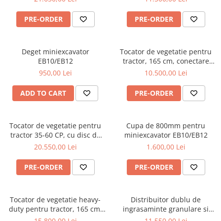
Graecus GK90pro
PRE-ORDER
PRE-ORDER
Deget miniexcavator
Tocator de vegetatie pentru
EB10/EB12
tractor, 165 cm, conectare
cardan tractor, MKD165
950,00 Lei
10.500,00 Lei
Graecus
ADD TO CART
PRE-ORDER
Tocator de vegetatie pentru
Cupa de 800mm pentru
tractor 35-60 CP, cu disc de
miniexcavator EB10/EB12
cosire lateral cu palpator, 155
20.550,00 Lei
1.600,00 Lei
cm, conectare cardan tractor ,
Graecus ATK155-H
PRE-ORDER
PRE-ORDER
Tocator de vegetatie heavy-
Distribuitor dublu de
duty pentru tractor, 165 cm,
ingrasaminte granulare si
conectare cardan tractor,
material antiderapant, sistem
15.800,00 Lei
11.550,00 Lei