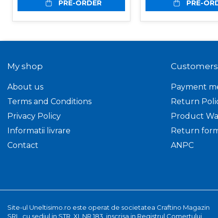
Incarcatoare frontale
PRE-ORDER
PRE-OR
Masini batut stalpi
Masini de sapat santuri
Mini-Buldoexcavatoare
Motocultoare si accesorii
My shop
Customers
Retroexcavatoare
About us
Payment m
Utilaje sapat si prasit
Terms and Conditions
Return Poli
Afanatoare
Privacy Policy
Product Wa
Freze de pamant
Informatii livrare
Return for
Prasitoare
Contact
ANPC
Piese de schimb
Piese schimb Dumpere si
Roabe
Piese schimb
miniexcavatoare
Site-ul Uneltisimo.ro este operat de societatea Craftino Magazin
SRL, cu sediul in STR. XI, NR.183, inscrisa in Registrul Comertului
Piese schimb Tocatoare