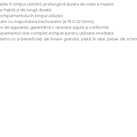
iile în timpul utilizării, prelungind durata de viață a mașinii.
e fiabilă și de lungă durată.
echipamentului în timpul utilizării.
tate cu majoritatea tractoarelor (ø 19.0-22.0mm).
 de siguranță, garantând o operare sigură și conformă.
hipamentul vine complet echipat pentru utilizare imediată.
isimo.ro și beneficiați de livrare gratuită, plată în rate, piese de s