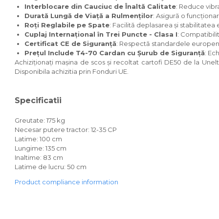
Interblocare din Cauciuc de Înaltă Calitate
: Reduce vibraț
Accesorii dumpere
Durată Lungă de Viață a Rulmenților
: Asigură o funcționar
Roți Reglabile pe Spate
: Facilită deplasarea și stabilitatea 
Benzi transportoare
Cuplaj Internațional în Trei Puncte - Clasa I
: Compatibili
Certificat CE de Siguranță
: Respectă standardele europene
Cupe transport
Prețul Include T4-70 Cardan cu Șurub de Siguranță
: Ec
Incarcatoare telescopice
Achiziționați mașina de scos și recoltat cartofi DE50 de la Unelt
Disponibila achizitia prin Fonduri UE.
Incarcatoare telescopice
rotative
Specificatii
Motostivuitoare
Greutate: 175 kg
Nacele
Necesar putere tractor: 12-35 CP
Remorci
Latime: 100 cm
Lungime: 135 cm
Agricultural trailers
Inaltime: 83 cm
Remorci Tehnologice
Latime de lucru: 50 cm
Sisteme spalat
Product compliance information
Transpaleti si stivuitoare
Trolii forestiere