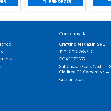
DER
PRE-ORDER
Company data
ethod
Craftino Magazin SRL
cy
J2020001268320
rranty
RO42079655
m
Sat Cristian Com. Cristian, St
Clădirea C2, Camera Nr. 4
Cristian, Sibiu