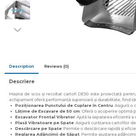
Despicatoare priza tractor
PTO
Fierastraie circulare lemne
Infoliatoare
Linii taiere si despicare
Masini de maturat
Mori de cereale
Description
Reviews
(0)
Polizoare de cioturi pomi
Tocatoare electrice
Descriere
Tocatoare hidraulice
Mașina de scos și recoltat cartofi DE50 este proiectată pentru 
Tocatoare pe benzina
echipament oferă performanță superioară și durabilitate, fiind ide
Poziționarea Punctului de Cuplare în Centru
: Asigură o c
Tocatoare priza PTO tractor
Lățime de Excavare de 50 cm
: Oferă o acoperire optimă p
Utilaje de fabricat peleti
Excavator Frontal Vibrator
: Ajută la separarea eficientă a 
Plasă Vibratoare pe Spate
: Asigură curățarea cartofilor de s
Transport si manipulare
Descărcare pe Spate
: Permite o descărcare rapidă și eficien
Reglarea Adâncimii de Săpat
: Permite ajustarea adâncimii 
Dumpere si roabe