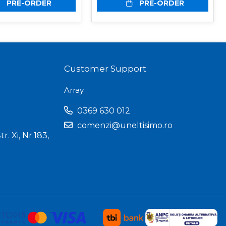
PRE-ORDER
PRE-ORDER
Customer Support
Array
0369 630 012
comenzi@uneltisimo.ro
r. Xi, Nr.183,