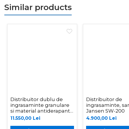
Similar products
Prelucrarea solului
Accesorii utilaje
Accesorii excavatoare
Colectoare de piatra
Grape
Lame nivelare pamant tractor
Pluguri
Pluguri de zapada
Sisteme foraj si burghie pamant
Tamburi de nivelare
Miniexcavatoare
Buldoexcavatoare
Distribuitor dublu de
Distribuitor de
Cupe
ingrasaminte granulare
ingrasaminte, sar
Excavatoare
si material antiderapant,
Jansen SW-200
sistem hidraulic, 1500 litri,
11.550,00 Lei
4.900,00 Lei
Freze de zapada
cardan tractor, 2L1500H