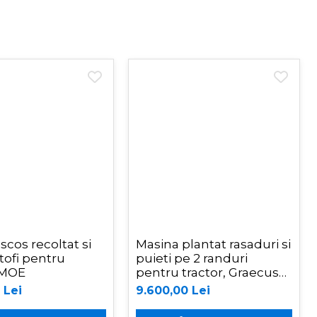
scos recoltat si
Masina plantat rasaduri si
tofi pentru
puieti pe 2 randuri
, MOE
pentru tractor, Graecus
F2
 Lei
9.600,00 Lei