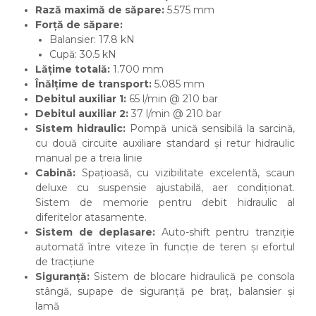
Rază maximă de săpare:
5.575 mm
Forță de săpare:
Balansier: 17.8 kN
Cupă: 30.5 kN
Lățime totală:
1.700 mm
Înălțime de transport:
5.085 mm
Debitul auxiliar 1:
65 l/min @ 210 bar
Debitul auxiliar 2:
37 l/min @ 210 bar
Sistem hidraulic:
Pompă unică sensibilă la sarcină,
cu două circuite auxiliare standard și retur hidraulic
manual pe a treia linie
Cabină:
Spațioasă, cu vizibilitate excelentă, scaun
deluxe cu suspensie ajustabilă, aer condiționat.
Sistem de memorie pentru debit hidraulic al
diferitelor atasamente.
Sistem de deplasare:
Auto-shift pentru tranziție
automată între viteze în funcție de teren și efortul
de tracțiune
Siguranță:
Sistem de blocare hidraulică pe consola
stângă, supape de siguranță pe braț, balansier și
lamă