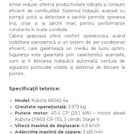
emisii reduse, oferind productivitate ridicată și consum
eficient de combustibil. Sistemul hidraulic avansat cu
pompă unică și detectare a sarcinii permite operarea
lină, chiar și la sarcini mari, pentru performanțe
constante în toate condițiile.
Cabina spațioasă oferă confort operatorului, având
vizibilitate panoramică și un sistem de aer condiționat
eficient, care garantează un mediu de lucru optim.
Siguranța este garantată prin caracteristici avansate,
cum ar fi blocarea hidraulică automată, centura de
siguranță portocalie vizibilă și sistemul de blocare la
pornire.
Specificații tehnice:
Model:
Kubota KX042-4α
Greutate operațională:
3.973 kg
Putere motor:
40.4 CP (29.1 kW) – motor diesel
Kubota D1803-CR-TE5, 3 cilindri, Stage V
Viteză maximă de deplasare:
4.9 km/h
Adâncime maximă de săpare:
3.455 mm