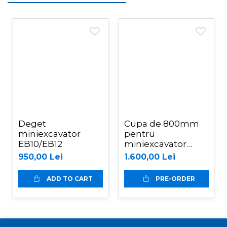
Deget
Cupa de 800mm
miniexcavator
pentru
EB10/EB12
miniexcavator
EB10/EB12
950,00 Lei
1.600,00 Lei
ADD TO CART
PRE-ORDER