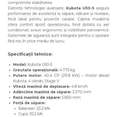
compromite stabilitatea.
Datorită tehnologiei avansate,
Kubota U50-5
asigură
performanțe de excelență la săpare, ridicare și nivelare,
fiind ideal pentru proiecte variate. Cabina modernă
oferă confort sporit operatorului, fiind dotată cu aer
condiționat, scaun ergonomic și vizibilitate panoramică.
Sistemele de siguranță sunt integrate pentru o operare
fără risc în orice mediu de lucru.
Specificații tehnice:
Model:
Kubota U50-5
Greutate operațională:
4.775 kg
Putere motor:
40.4 CP (29.8 kW) – motor diesel
Kubota, 4 cilindri, Stage V
Viteză maximă de deplasare:
4.8 km/h
Adâncime maximă de săpare:
3.370 mm
Rază maximă de săpare:
5.850 mm
Forță de săpare:
Balansier: 23.2 kN
Cupă: 35.2 kN