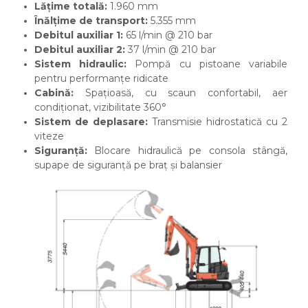
Lățime totală:
1.960 mm
Înălțime de transport:
5.355 mm
Debitul auxiliar 1:
65 l/min @ 210 bar
Debitul auxiliar 2:
37 l/min @ 210 bar
Sistem hidraulic:
Pompă cu pistoane variabile
pentru performanțe ridicate
Cabină:
Spațioasă, cu scaun confortabil, aer
condiționat, vizibilitate 360°
Sistem de deplasare:
Transmisie hidrostatică cu 2
viteze
Siguranță:
Blocare hidraulică pe consola stângă,
supape de siguranță pe braț și balansier